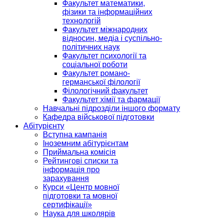
Факультет математики,
фізики та інформаційних
технологій
Факультет міжнародних
відносин, медіа і суспільно-
політичних наук
Факультет психології та
соціальної роботи
Факультет романо-
германської філології
Філологічний факультет
Факультет хімії та фармації
Навчальні підрозділи іншого формату
Кафедра військової підготовки
Абітурієнту
Вступна кампанія
Іноземним абітурієнтам
Приймальна комісія
Рейтингові списки та
інформація про
зарахування
Курси «Центр мовної
підготовки та мовної
сертифікації»
Наука для школярів