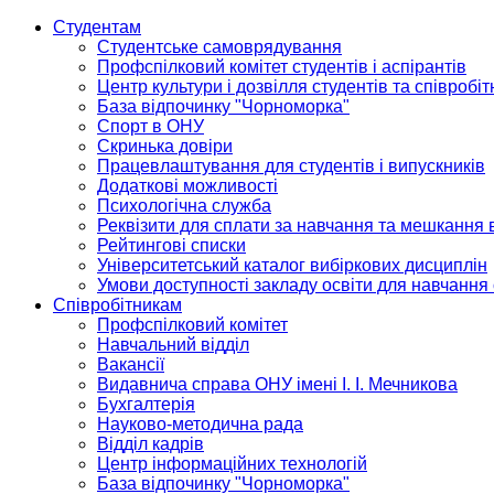
Студентам
Студентське самоврядування
Профспілковий комітет студентів і аспірантів
Центр культури і дозвілля студентів та співробіт
База відпочинку "Чорноморка"
Спорт в ОНУ
Скринька довіри
Працевлаштування для студентів і випускників
Додаткові можливості
Психологічна служба
Реквізити для сплати за навчання та мешкання 
Рейтингові списки
Університетський каталог вибіркових дисциплін
Умови доступності закладу освіти для навчання
Співробітникам
Профспілковий комітет
Навчальний відділ
Вакансії
Видавнича справа ОНУ імені І. І. Мечникова
Бухгалтерія
Науково-методична рада
Відділ кадрів
Центр інформаційних технологій
База відпочинку "Чорноморка"