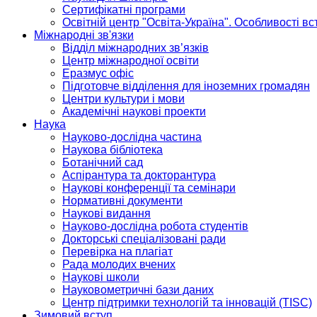
Сертифікатні програми
Освітній центр "Освіта-Україна". Особливості в
Міжнародні зв'язки
Відділ міжнародних зв’язків
Центр міжнародної освіти
Еразмус офіс
Підготовче відділення для іноземних громадян
Центри культури і мови
Академічні наукові проекти
Наука
Науково-дослідна частина
Наукова бібліотека
Ботанічний сад
Аспірантура та докторантура
Наукові конференції та семінари
Нормативні документи
Наукові видання
Науково-дослідна робота студентів
Докторські спеціалізовані ради
Перевірка на плагіат
Рада молодих вчених
Наукові школи
Науковометричні бази даних
Центр підтримки технологій та інновацій (TISC)
Зимовий вступ