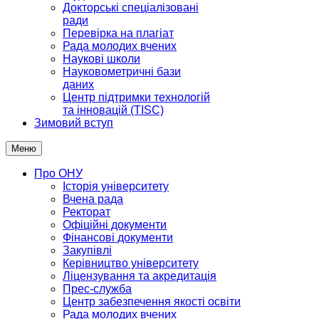
Докторські спеціалізовані
ради
Перевірка на плагіат
Рада молодих вчених
Наукові школи
Науковометричні бази
даних
Центр підтримки технологій
та інновацій (TISC)
Зимовий вступ
Меню
Про ОНУ
Історія університету
Вчена рада
Ректорат
Офіційні документи
Фінансові документи
Закупівлі
Керівництво університету
Ліцензування та акредитація
Прес-служба
Центр забезпечення якості освіти
Рада молодих вчених