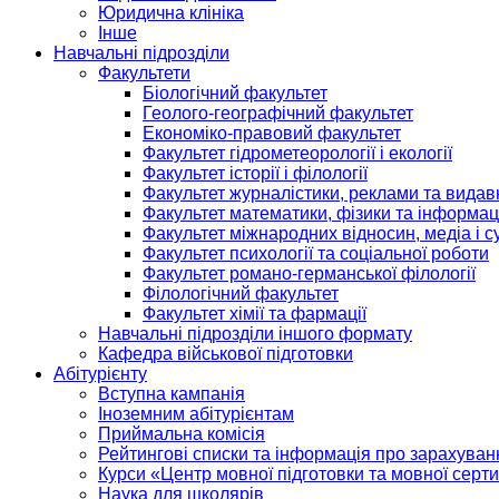
Юридична клініка
Інше
Навчальні підрозділи
Факультети
Біологічний факультет
Геолого-географічний факультет
Економіко-правовий факультет
Факультет гідрометеорології і екології
Факультет історії і філології
Факультет журналістики, реклами та видав
Факультет математики, фізики та інформац
Факультет міжнародних відносин, медіа і с
Факультет психології та соціальної роботи
Факультет романо-германської філології
Філологічний факультет
Факультет хімії та фармації
Навчальні підрозділи іншого формату
Кафедра військової підготовки
Абітурієнту
Вступна кампанія
Іноземним абітурієнтам
Приймальна комісія
Рейтингові списки та інформація про зарахуван
Курси «Центр мовної підготовки та мовної серти
Наука для школярів