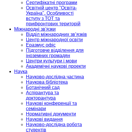
Сертифікатні програми
Освітній центр "Освіта-
Україна". Особливості
вступу з ТОТ та
прифронтових територій
Міжнародні зв'язки
Відділ міжнародних зв’язків
Центр міжнародної освіти
Еразмус офіс
Підготовче відділення для
іноземних громадян
Центри культури і мови
Академічні наукові проекти
Наука
Науково-дослідна частина
Наукова бібліотека
Ботанічний сад
Аспірантура та
докторантура
Наукові конференції та
семінари
Нормативні документи
Наукові видання
Науково-дослідна робота
студентів