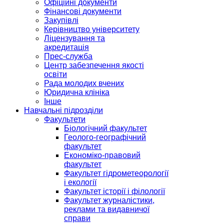
Офіційні документи
Фінансові документи
Закупівлі
Керівництво університету
Ліцензування та
акредитація
Прес-служба
Центр забезпечення якості
освіти
Рада молодих вчених
Юридична клініка
Інше
Навчальні підрозділи
Факультети
Біологічний факультет
Геолого-географічний
факультет
Економіко-правовий
факультет
Факультет гідрометеорології
і екології
Факультет історії і філології
Факультет журналістики,
реклами та видавничої
справи