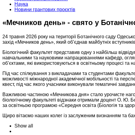
Наука
Новини грантових проєктів
«Мечников день» - свято у Ботаніч
24 травня 2026 року на території Ботанічного саду Одесько
захід «Мечников день», який об’єднав майбутніх вступників, 
Біологічний факультет представив одну з найбільш відвіду
навчальними та науковими напрацюваннями кафедр, оглянут
об’єктами, які використовуються в освітньому процесі та 
Під час спілкування з викладачами та студентами факульт
можливості міжнародної академічної мобільності та перспе
квест, під час якого учасники виконували тематичні завдан
Важливою частиною «Мечникова дня» стало урочисте нагор
біологічному факультеті відзнаки отримали доцент О. Ю. 
за освітньою програмою «Середня освіта (Біологія та здоро
Щиро вітаємо наших колег із заслуженим визнанням та баж
Show all