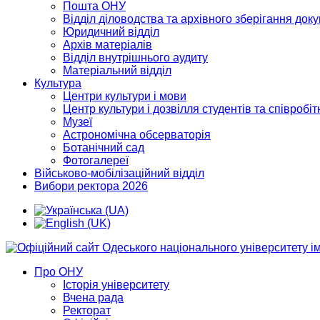
Пошта ОНУ
Відділ діловодства та архівного зберігання док
Юридичний відділ
Архів матеріалів
Відділ внутрішнього аудиту
Матеріальний відділ
Культура
Центри культури і мови
Центр культури і дозвілля студентів та співробіт
Музеї
Астрономічна обсерваторія
Ботанічний сад
Фотогалереї
Військово-мобілізаційний відділ
Вибори ректора 2026
Про ОНУ
Історія університету
Вчена рада
Ректорат