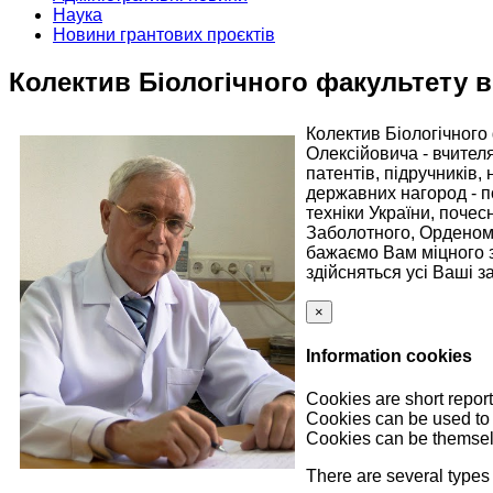
Наука
Новини грантових проєктів
Колектив Біологічного факультету 
Колектив Біологічного
Олексійовича - вчителя
патентів, підручників
державних нагород - п
техніки України, почес
Заболотного, Орденом 
бажаємо Вам міцного з
здійсняться усі Ваші з
×
Information cookies
Cookies are short report
Cookies can be used to 
Cookies can be themselv
There are several types 