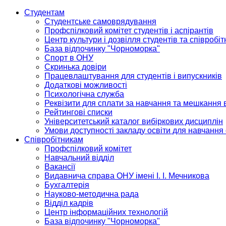
Студентам
Студентське самоврядування
Профспілковий комітет студентів і аспірантів
Центр культури і дозвілля студентів та співробіт
База відпочинку "Чорноморка"
Спорт в ОНУ
Скринька довіри
Працевлаштування для студентів і випускників
Додаткові можливості
Психологічна служба
Реквізити для сплати за навчання та мешкання 
Рейтингові списки
Університетський каталог вибіркових дисциплін
Умови доступності закладу освіти для навчання
Співробітникам
Профспілковий комітет
Навчальний відділ
Вакансії
Видавнича справа ОНУ імені І. І. Мечникова
Бухгалтерія
Науково-методична рада
Відділ кадрів
Центр інформаційних технологій
База відпочинку "Чорноморка"