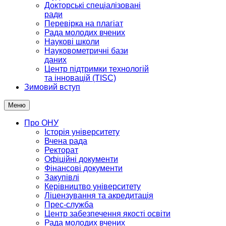
Докторські спеціалізовані
ради
Перевірка на плагіат
Рада молодих вчених
Наукові школи
Науковометричні бази
даних
Центр підтримки технологій
та інновацій (TISC)
Зимовий вступ
Меню
Про ОНУ
Історія університету
Вчена рада
Ректорат
Офіційні документи
Фінансові документи
Закупівлі
Керівництво університету
Ліцензування та акредитація
Прес-служба
Центр забезпечення якості освіти
Рада молодих вчених