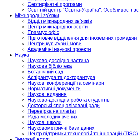
Сертифікатні програми
Освітній центр "Освіта-Україна". Особливості в
Міжнародні зв'язки
Відділ міжнародних зв’язків
Центр міжнародної освіти
Еразмус офіс
Підготовче відділення для іноземних громадян
Центри культури і мови
Академічні наукові проекти
Наука
Науково-дослідна частина
Наукова бібліотека
Ботанічний сад
Аспірантура та докторантура
Наукові конференції та семінари
Нормативні документи
Наукові видання
Науково-дослідна робота студентів
Докторські спеціалізовані ради
Перевірка на плагіат
Рада молодих вчених
Наукові школи
Науковометричні бази даних
Центр підтримки технологій та інновацій (TISC)
Зимовий вступ