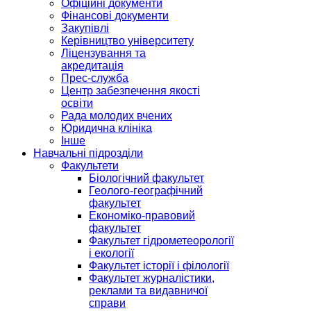
Офіційні документи
Фінансові документи
Закупівлі
Керівництво університету
Ліцензування та
акредитація
Прес-служба
Центр забезпечення якості
освіти
Рада молодих вчених
Юридична клініка
Інше
Навчальні підрозділи
Факультети
Біологічний факультет
Геолого-географічний
факультет
Економіко-правовий
факультет
Факультет гідрометеорології
і екології
Факультет історії і філології
Факультет журналістики,
реклами та видавничої
справи