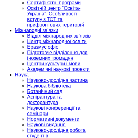
Сертифікатні програми
Освітній центр "Освіта-
Україна". Особливості
вступу з ТОТ та
прифронтових територій
Міжнародні зв'язки
Відділ міжнародних зв’язків
Центр міжнародної освіти
Еразмус офіс
Підготовче відділення для
іноземних громадян
Центри культури і мови
Академічні наукові проекти
Наука
Науково-дослідна частина
Наукова бібліотека
Ботанічний сад
Аспірантура та
докторантура
Наукові конференції та
семінари
Нормативні документи
Наукові видання
Науково-дослідна робота
студентів