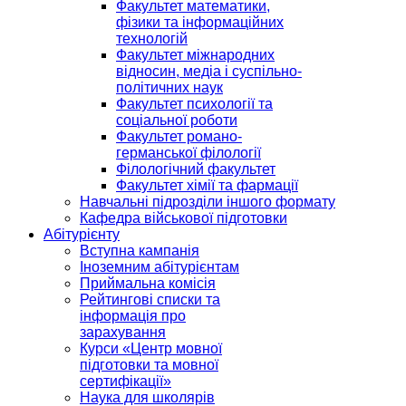
Факультет математики,
фізики та інформаційних
технологій
Факультет міжнародних
відносин, медіа і суспільно-
політичних наук
Факультет психології та
соціальної роботи
Факультет романо-
германської філології
Філологічний факультет
Факультет хімії та фармації
Навчальні підрозділи іншого формату
Кафедра військової підготовки
Абітурієнту
Вступна кампанія
Іноземним абітурієнтам
Приймальна комісія
Рейтингові списки та
інформація про
зарахування
Курси «Центр мовної
підготовки та мовної
сертифікації»
Наука для школярів