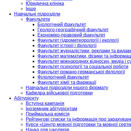
Юридична клініка
Інше
Навчальні підрозділи
Факультети
Біологічний факультет
Геолого-географічний факультет
Економіко-правовий факультет
Факультет гідрометеорології і екології
Факультет історії і філології
Факультет журналістики, реклами та видав
Факультет математики, фізики та інформац
Факультет міжнародних відносин, медіа і с
Факультет психології та соціальної роботи
Факультет романо-германської філології
Філологічний факультет
Факультет хімії та фармації
Навчальні підрозділи іншого формату
Кафедра військової підготовки
Абітурієнту
Вступна кампанія
Іноземним абітурієнтам
Приймальна комісія
Рейтингові списки та інформація про зарахуван
Курси «Центр мовної підготовки та мовної серти
Наука для школярів