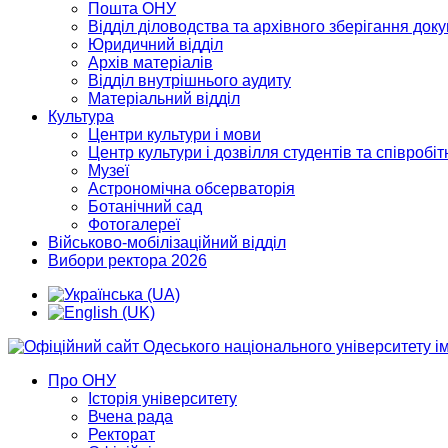
Пошта ОНУ
Відділ діловодства та архівного зберігання док
Юридичний відділ
Архів матеріалів
Відділ внутрішнього аудиту
Матеріальний відділ
Культура
Центри культури і мови
Центр культури і дозвілля студентів та співробіт
Музеї
Астрономічна обсерваторія
Ботанічний сад
Фотогалереї
Військово-мобілізаційний відділ
Вибори ректора 2026
Про ОНУ
Історія університету
Вчена рада
Ректорат