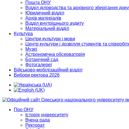
Пошта ОНУ
Відділ діловодства та архівного зберігання док
Юридичний відділ
Архів матеріалів
Відділ внутрішнього аудиту
Матеріальний відділ
Культура
Центри культури і мови
Центр культури і дозвілля студентів та співробіт
Музеї
Астрономічна обсерваторія
Ботанічний сад
Фотогалереї
Військово-мобілізаційний відділ
Вибори ректора 2026
Про ОНУ
Історія університету
Вчена рада
Ректорат