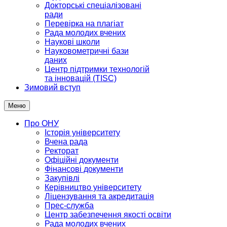
Докторські спеціалізовані
ради
Перевірка на плагіат
Рада молодих вчених
Наукові школи
Науковометричні бази
даних
Центр підтримки технологій
та інновацій (TISC)
Зимовий вступ
Меню
Про ОНУ
Історія університету
Вчена рада
Ректорат
Офіційні документи
Фінансові документи
Закупівлі
Керівництво університету
Ліцензування та акредитація
Прес-служба
Центр забезпечення якості освіти
Рада молодих вчених