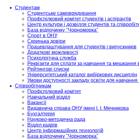
Студентам
Студентське самоврядування
Профспілковий комітет студентів і аспірантів
Центр культури і дозвілля студентів та співробіт
База відпочинку "Чорноморка"
Спорт в ОНУ
Скринька довіри
Працевлаштування для студентів і випускників
Додаткові можливості
Психологічна служба
Реквізити для сплати за навчання та мешкання 
Рейтингові списки
Університетський каталог вибіркових дисциплін
Умови доступності закладу освіти для навчання
Співробітникам
Профспілковий комітет
Навчальний відділ
Вакансії
Видавнича справа ОНУ імені І. І. Мечникова
Бухгалтерія
Науково-методична рада
Відділ кадрів
Центр інформаційних технологій
База відпочинку "Чорноморка"