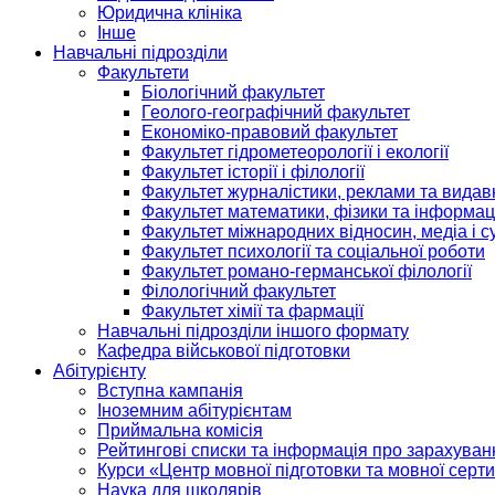
Юридична клініка
Інше
Навчальні підрозділи
Факультети
Біологічний факультет
Геолого-географічний факультет
Економіко-правовий факультет
Факультет гідрометеорології і екології
Факультет історії і філології
Факультет журналістики, реклами та видав
Факультет математики, фізики та інформац
Факультет міжнародних відносин, медіа і с
Факультет психології та соціальної роботи
Факультет романо-германської філології
Філологічний факультет
Факультет хімії та фармації
Навчальні підрозділи іншого формату
Кафедра військової підготовки
Абітурієнту
Вступна кампанія
Іноземним абітурієнтам
Приймальна комісія
Рейтингові списки та інформація про зарахуван
Курси «Центр мовної підготовки та мовної серти
Наука для школярів