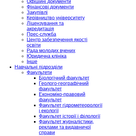
Офіційні документи
Фінансові документи
Закупівлі
Керівництво університету
Ліцензування та
акредитація
Прес-служба
Центр забезпечення якості
освіти
Рада молодих вчених
Юридична клініка
Інше
Навчальні підрозділи
Факультети
Біологічний факультет
Геолого-географічний
факультет
Економіко-правовий
факультет
Факультет гідрометеорології
і екології
Факультет історії і філології
Факультет журналістики,
реклами та видавничої
справи