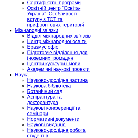
Сертифікатні програми
Освітній центр "Освіта-
Україна". Особливості
вступу з ТОТ та
прифронтових територій
Міжнародні зв'язки
Відділ міжнародних зв’язків
Центр міжнародної освіти
Еразмус офіс
Підготовче відділення для
іноземних громадян
Центри культури і мови
Академічні наукові проекти
Наука
Науково-дослідна частина
Наукова бібліотека
Ботанічний сад
Аспірантура та
докторантура
Наукові конференції та
семінари
Нормативні документи
Наукові видання
Науково-дослідна робота
студентів