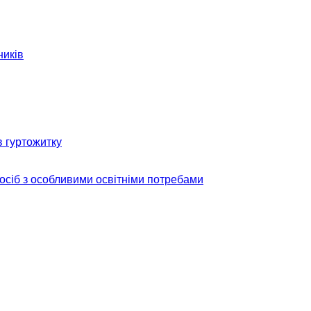
ників
в гуртожитку
 осіб з особливими освітніми потребами