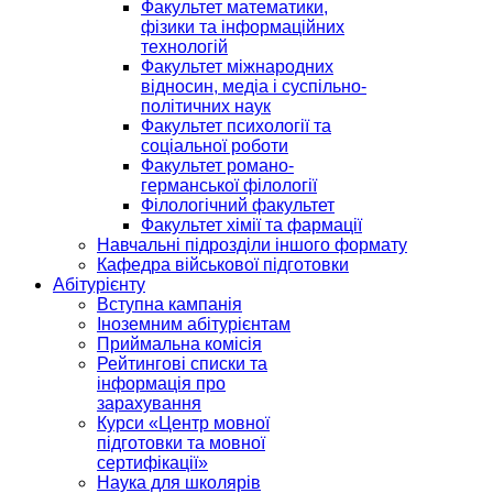
Факультет математики,
фізики та інформаційних
технологій
Факультет міжнародних
відносин, медіа і суспільно-
політичних наук
Факультет психології та
соціальної роботи
Факультет романо-
германської філології
Філологічний факультет
Факультет хімії та фармації
Навчальні підрозділи іншого формату
Кафедра військової підготовки
Абітурієнту
Вступна кампанія
Іноземним абітурієнтам
Приймальна комісія
Рейтингові списки та
інформація про
зарахування
Курси «Центр мовної
підготовки та мовної
сертифікації»
Наука для школярів