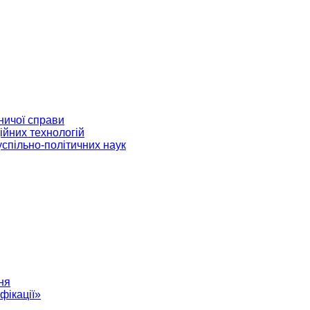
ничої справи
ійних технологій
успільно-політичних наук
ня
фікації»