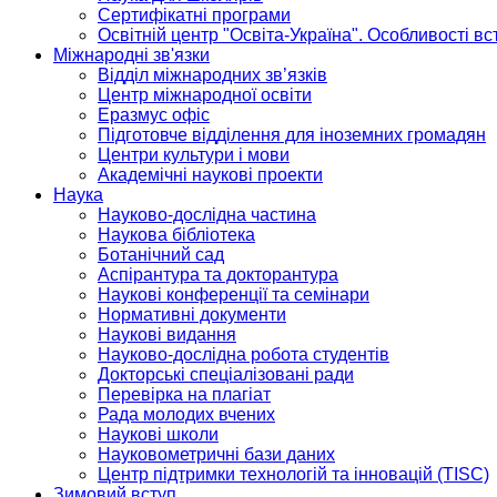
Сертифікатні програми
Освітній центр "Освіта-Україна". Особливості в
Міжнародні зв'язки
Відділ міжнародних зв’язків
Центр міжнародної освіти
Еразмус офіс
Підготовче відділення для іноземних громадян
Центри культури і мови
Академічні наукові проекти
Наука
Науково-дослідна частина
Наукова бібліотека
Ботанічний сад
Аспірантура та докторантура
Наукові конференції та семінари
Нормативні документи
Наукові видання
Науково-дослідна робота студентів
Докторські спеціалізовані ради
Перевірка на плагіат
Рада молодих вчених
Наукові школи
Науковометричні бази даних
Центр підтримки технологій та інновацій (TISC)
Зимовий вступ