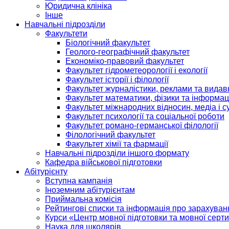
Юридична клініка
Інше
Навчальні підрозділи
Факультети
Біологічний факультет
Геолого-географічний факультет
Економіко-правовий факультет
Факультет гідрометеорології і екології
Факультет історії і філології
Факультет журналістики, реклами та видав
Факультет математики, фізики та інформац
Факультет міжнародних відносин, медіа і с
Факультет психології та соціальної роботи
Факультет романо-германської філології
Філологічний факультет
Факультет хімії та фармації
Навчальні підрозділи іншого формату
Кафедра військової підготовки
Абітурієнту
Вступна кампанія
Іноземним абітурієнтам
Приймальна комісія
Рейтингові списки та інформація про зарахуван
Курси «Центр мовної підготовки та мовної серти
Наука для школярів