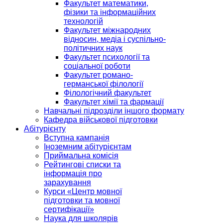
Факультет математики,
фізики та інформаційних
технологій
Факультет міжнародних
відносин, медіа і суспільно-
політичних наук
Факультет психології та
соціальної роботи
Факультет романо-
германської філології
Філологічний факультет
Факультет хімії та фармації
Навчальні підрозділи іншого формату
Кафедра військової підготовки
Абітурієнту
Вступна кампанія
Іноземним абітурієнтам
Приймальна комісія
Рейтингові списки та
інформація про
зарахування
Курси «Центр мовної
підготовки та мовної
сертифікації»
Наука для школярів