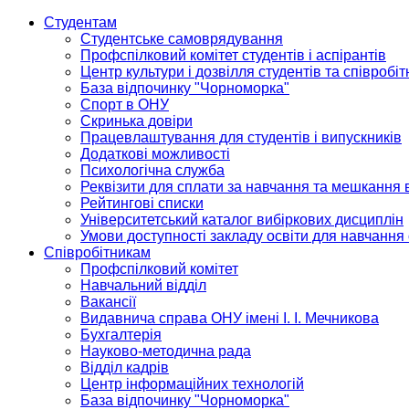
Студентам
Студентське самоврядування
Профспілковий комітет студентів і аспірантів
Центр культури і дозвілля студентів та співробіт
База відпочинку "Чорноморка"
Спорт в ОНУ
Скринька довіри
Працевлаштування для студентів і випускників
Додаткові можливості
Психологічна служба
Реквізити для сплати за навчання та мешкання 
Рейтингові списки
Університетський каталог вибіркових дисциплін
Умови доступності закладу освіти для навчання
Співробітникам
Профспілковий комітет
Навчальний відділ
Вакансії
Видавнича справа ОНУ імені І. І. Мечникова
Бухгалтерія
Науково-методична рада
Відділ кадрів
Центр інформаційних технологій
База відпочинку "Чорноморка"