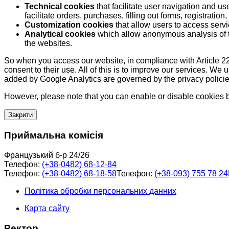
Technical cookies
that facilitate user navigation and us
facilitate orders, purchases, filling out forms, registration, 
Customization cookies
that allow users to access servi
Analytical cookies
which allow anonymous analysis of th
the websites.
So when you access our website, in compliance with Article 22
consent to their use. All of this is to improve our services. We
added by Google Analytics are governed by the privacy policie
However, please note that you can enable or disable cookies by
Закрити
Приймальна комісія
Французький б-р 24/26
Телефон:
(+38-0482) 68-12-84
Телефон:
(+38-0482) 68-18-58
Телефон:
(+38-093) 755 78 24
Політика обробки персональних данних
Карта сайту
Ректор