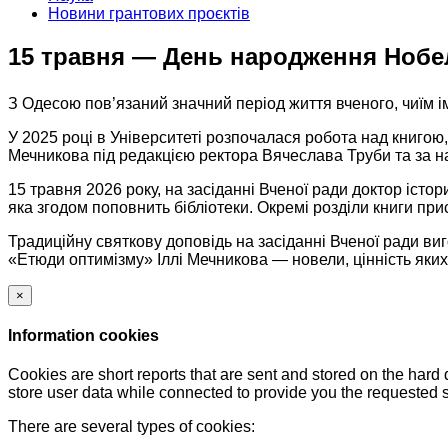
Новини грантових проєктів
15 травня — День народження Нобелі
З Одесою пов’язаний значний період життя вченого, чиїм і
У 2025 році в Університеті розпочалася робота над книгою,
Мечникова під редакцією ректора Вячеслава Труби та за
15 травня 2026 року, на засіданні Вченої ради доктор іс
яка згодом поповнить бібліотеки. Окремі розділи книги пр
Традиційну святкову доповідь на засіданні Вченої ради в
«Етюди оптимізму» Іллі Мечникова — новели, цінність яки
×
Information cookies
Cookies are short reports that are sent and stored on the hard
store user data while connected to provide you the requested
There are several types of cookies: