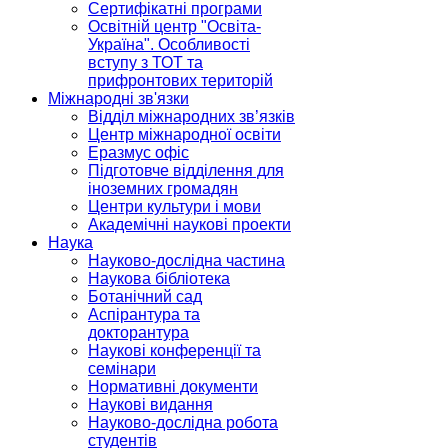
Сертифікатні програми
Освітній центр "Освіта-
Україна". Особливості
вступу з ТОТ та
прифронтових територій
Міжнародні зв'язки
Відділ міжнародних зв’язків
Центр міжнародної освіти
Еразмус офіс
Підготовче відділення для
іноземних громадян
Центри культури і мови
Академічні наукові проекти
Наука
Науково-дослідна частина
Наукова бібліотека
Ботанічний сад
Аспірантура та
докторантура
Наукові конференції та
семінари
Нормативні документи
Наукові видання
Науково-дослідна робота
студентів