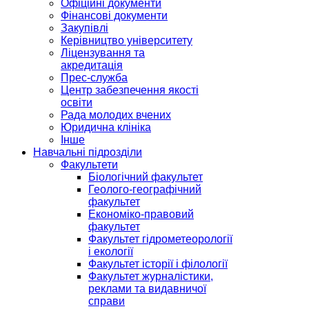
Офіційні документи
Фінансові документи
Закупівлі
Керівництво університету
Ліцензування та
акредитація
Прес-служба
Центр забезпечення якості
освіти
Рада молодих вчених
Юридична клініка
Інше
Навчальні підрозділи
Факультети
Біологічний факультет
Геолого-географічний
факультет
Економіко-правовий
факультет
Факультет гідрометеорології
і екології
Факультет історії і філології
Факультет журналістики,
реклами та видавничої
справи