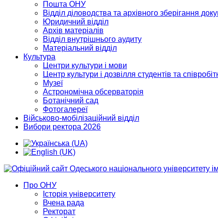
Пошта ОНУ
Відділ діловодства та архівного зберігання док
Юридичний відділ
Архів матеріалів
Відділ внутрішнього аудиту
Матеріальний відділ
Культура
Центри культури і мови
Центр культури і дозвілля студентів та співробіт
Музеї
Астрономічна обсерваторія
Ботанічний сад
Фотогалереї
Військово-мобілізаційний відділ
Вибори ректора 2026
Про ОНУ
Історія університету
Вчена рада
Ректорат