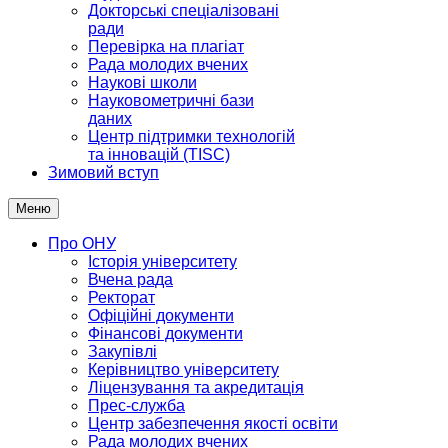
Докторські спеціалізовані
ради
Перевірка на плагіат
Рада молодих вчених
Наукові школи
Науковометричні бази
даних
Центр підтримки технологій
та інновацій (TISC)
Зимовий вступ
Меню
Про ОНУ
Історія університету
Вчена рада
Ректорат
Офіційні документи
Фінансові документи
Закупівлі
Керівництво університету
Ліцензування та акредитація
Прес-служба
Центр забезпечення якості освіти
Рада молодих вчених