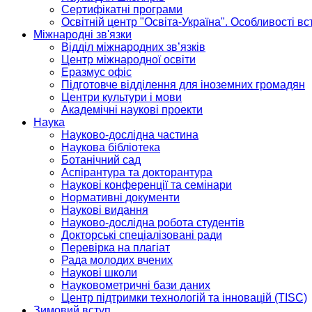
Сертифікатні програми
Освітній центр "Освіта-Україна". Особливості в
Міжнародні зв'язки
Відділ міжнародних зв’язків
Центр міжнародної освіти
Еразмус офіс
Підготовче відділення для іноземних громадян
Центри культури і мови
Академічні наукові проекти
Наука
Науково-дослідна частина
Наукова бібліотека
Ботанічний сад
Аспірантура та докторантура
Наукові конференції та семінари
Нормативні документи
Наукові видання
Науково-дослідна робота студентів
Докторські спеціалізовані ради
Перевірка на плагіат
Рада молодих вчених
Наукові школи
Науковометричні бази даних
Центр підтримки технологій та інновацій (TISC)
Зимовий вступ