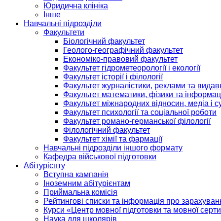
Юридична клініка
Інше
Навчальні підрозділи
Факультети
Біологічний факультет
Геолого-географічний факультет
Економіко-правовий факультет
Факультет гідрометеорології і екології
Факультет історії і філології
Факультет журналістики, реклами та видав
Факультет математики, фізики та інформац
Факультет міжнародних відносин, медіа і с
Факультет психології та соціальної роботи
Факультет романо-германської філології
Філологічний факультет
Факультет хімії та фармації
Навчальні підрозділи іншого формату
Кафедра військової підготовки
Абітурієнту
Вступна кампанія
Іноземним абітурієнтам
Приймальна комісія
Рейтингові списки та інформація про зарахуван
Курси «Центр мовної підготовки та мовної серти
Наука для школярів