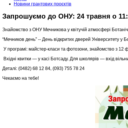
Новини грантових проєктів
Запрошуємо до ОНУ: 24 травня о 11:
Знайомство з ОНУ Мечникова у квітучій атмосфері Ботанічн
“Мечников день” -- День вiдкритих дверей Унiверситету у 
У програмі: майстер-класи та фотозони, знайомство з 12 
Вхідні квитки — у касі Ботсаду. Для школярів — вхід вільн
Деталi: (0482) 68 12 84, (093) 755 78 24
Чекаємо на тебе!