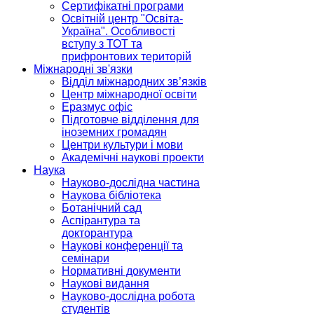
Сертифікатні програми
Освітній центр "Освіта-
Україна". Особливості
вступу з ТОТ та
прифронтових територій
Міжнародні зв'язки
Відділ міжнародних зв’язків
Центр міжнародної освіти
Еразмус офіс
Підготовче відділення для
іноземних громадян
Центри культури і мови
Академічні наукові проекти
Наука
Науково-дослідна частина
Наукова бібліотека
Ботанічний сад
Аспірантура та
докторантура
Наукові конференції та
семінари
Нормативні документи
Наукові видання
Науково-дослідна робота
студентів