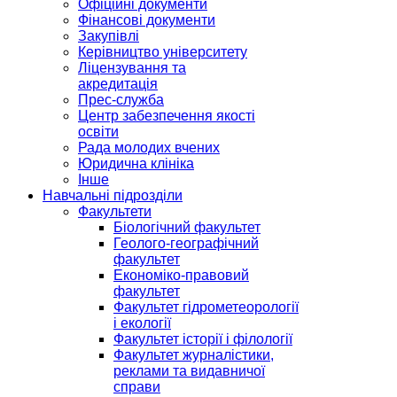
Офіційні документи
Фінансові документи
Закупівлі
Керівництво університету
Ліцензування та
акредитація
Прес-служба
Центр забезпечення якості
освіти
Рада молодих вчених
Юридична клініка
Інше
Навчальні підрозділи
Факультети
Біологічний факультет
Геолого-географічний
факультет
Економіко-правовий
факультет
Факультет гідрометеорології
і екології
Факультет історії і філології
Факультет журналістики,
реклами та видавничої
справи