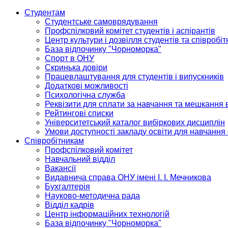
Студентам
Студентське самоврядування
Профспілковий комітет студентів і аспірантів
Центр культури і дозвілля студентів та співробіт
База відпочинку "Чорноморка"
Спорт в ОНУ
Скринька довіри
Працевлаштування для студентів і випускників
Додаткові можливості
Психологічна служба
Реквізити для сплати за навчання та мешкання 
Рейтингові списки
Університетський каталог вибіркових дисциплін
Умови доступності закладу освіти для навчання
Співробітникам
Профспілковий комітет
Навчальний відділ
Вакансії
Видавнича справа ОНУ імені І. І. Мечникова
Бухгалтерія
Науково-методична рада
Відділ кадрів
Центр інформаційних технологій
База відпочинку "Чорноморка"