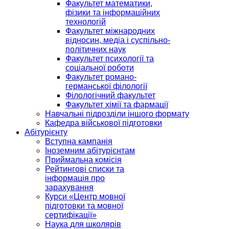
Факультет математики,
фізики та інформаційних
технологій
Факультет міжнародних
відносин, медіа і суспільно-
політичних наук
Факультет психології та
соціальної роботи
Факультет романо-
германської філології
Філологічний факультет
Факультет хімії та фармації
Навчальні підрозділи іншого формату
Кафедра військової підготовки
Абітурієнту
Вступна кампанія
Іноземним абітурієнтам
Приймальна комісія
Рейтингові списки та
інформація про
зарахування
Курси «Центр мовної
підготовки та мовної
сертифікації»
Наука для школярів