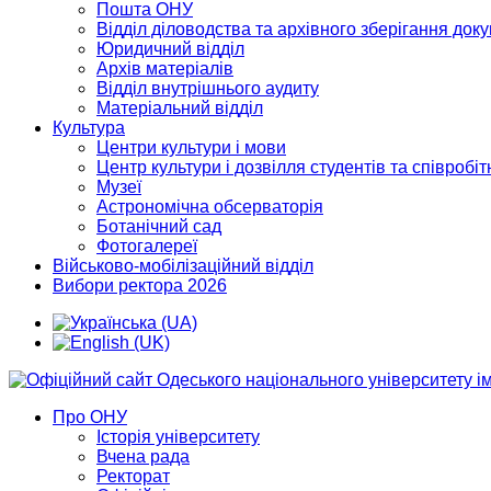
Пошта ОНУ
Відділ діловодства та архівного зберігання док
Юридичний відділ
Архів матеріалів
Відділ внутрішнього аудиту
Матеріальний відділ
Культура
Центри культури і мови
Центр культури і дозвілля студентів та співробіт
Музеї
Астрономічна обсерваторія
Ботанічний сад
Фотогалереї
Військово-мобілізаційний відділ
Вибори ректора 2026
Про ОНУ
Історія університету
Вчена рада
Ректорат