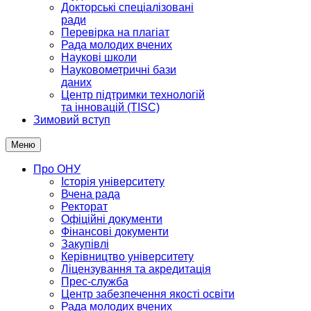
Докторські спеціалізовані
ради
Перевірка на плагіат
Рада молодих вчених
Наукові школи
Науковометричні бази
даних
Центр підтримки технологій
та інновацій (TISC)
Зимовий вступ
Меню
Про ОНУ
Історія університету
Вчена рада
Ректорат
Офіційні документи
Фінансові документи
Закупівлі
Керівництво університету
Ліцензування та акредитація
Прес-служба
Центр забезпечення якості освіти
Рада молодих вчених