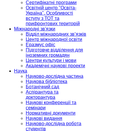
Сертифікатні програми
Освітній центр "Освіта-
Україна". Особливості
вступу з ТОТ та
прифронтових територій
Міжнародні зв'язки
Відділ міжнародних зв’язків
Центр міжнародної освіти
Еразмус офіс
Підготовче відділення для
іноземних громадян
Центри культури і мови
Академічні наукові проекти
Наука
Науково-дослідна частина
Наукова бібліотека
Ботанічний сад
Аспірантура та
докторантура
Наукові конференції та
семінари
Нормативні документи
Наукові видання
Науково-дослідна робота
студентів