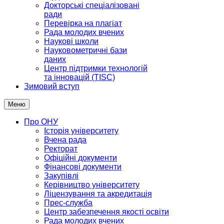
Докторські спеціалізовані
ради
Перевірка на плагіат
Рада молодих вчених
Наукові школи
Науковометричні бази
даних
Центр підтримки технологій
та інновацій (TISC)
Зимовий вступ
Меню
Про ОНУ
Історія університету
Вчена рада
Ректорат
Офіційні документи
Фінансові документи
Закупівлі
Керівництво університету
Ліцензування та акредитація
Прес-служба
Центр забезпечення якості освіти
Рада молодих вчених