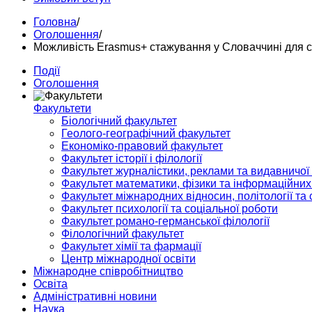
Головна
/
Оголошення
/
Можливість Erasmus+ стажування у Словаччині для ст
Події
Оголошення
Факультети
Біологічний факультет
Геолого-географічний факультет
Економіко-правовий факультет
Факультет історії і філології
Факультет журналістики, реклами та видавничої
Факультет математики, фізики та інформаційних
Факультет міжнародних відносин, політології та с
Факультет психології та соціальної роботи
Факультет романо-германської філології
Філологічний факультет
Факультет хімії та фармації
Центр міжнародної освіти
Міжнародне співробітництво
Освіта
Адміністративні новини
Наука