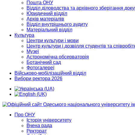
Пошта ОНУ
Відділ діловодства та архівного зберігання док
Юридичний відділ
Архів матеріалів
Відділ внутрішнього аудиту
Матеріальний відділ
Культура
Центри культури і мови
Центр культури і дозвілля студентів та співробіт
Музеї
Астрономічна обсерваторія
Ботанічний сад
Фотогалереї
Військово-мобілізаційний відділ
Вибори ректора 2026
Про ОНУ
Історія університету
Вчена рада
Ректорат