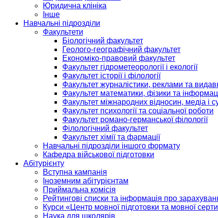
Юридична клініка
Інше
Навчальні підрозділи
Факультети
Біологічний факультет
Геолого-географічний факультет
Економіко-правовий факультет
Факультет гідрометеорології і екології
Факультет історії і філології
Факультет журналістики, реклами та видав
Факультет математики, фізики та інформац
Факультет міжнародних відносин, медіа і с
Факультет психології та соціальної роботи
Факультет романо-германської філології
Філологічний факультет
Факультет хімії та фармації
Навчальні підрозділи іншого формату
Кафедра військової підготовки
Абітурієнту
Вступна кампанія
Іноземним абітурієнтам
Приймальна комісія
Рейтингові списки та інформація про зарахуван
Курси «Центр мовної підготовки та мовної серти
Наука для школярів