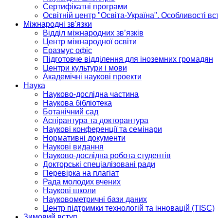
Сертифікатні програми
Освітній центр "Освіта-Україна". Особливості в
Міжнародні зв'язки
Відділ міжнародних зв’язків
Центр міжнародної освіти
Еразмус офіс
Підготовче відділення для іноземних громадян
Центри культури і мови
Академічні наукові проекти
Наука
Науково-дослідна частина
Наукова бібліотека
Ботанічний сад
Аспірантура та докторантура
Наукові конференції та семінари
Нормативні документи
Наукові видання
Науково-дослідна робота студентів
Докторські спеціалізовані ради
Перевірка на плагіат
Рада молодих вчених
Наукові школи
Науковометричні бази даних
Центр підтримки технологій та інновацій (TISC)
Зимовий вступ