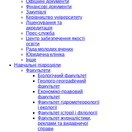
Офіційні документи
Фінансові документи
Закупівлі
Керівництво університету
Ліцензування та
акредитація
Прес-служба
Центр забезпечення якості
освіти
Рада молодих вчених
Юридична клініка
Інше
Навчальні підрозділи
Факультети
Біологічний факультет
Геолого-географічний
факультет
Економіко-правовий
факультет
Факультет гідрометеорології
і екології
Факультет історії і філології
Факультет журналістики,
реклами та видавничої
справи