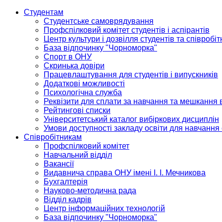
Студентам
Студентське самоврядування
Профспілковий комітет студентів і аспірантів
Центр культури і дозвілля студентів та співробіт
База відпочинку "Чорноморка"
Спорт в ОНУ
Скринька довіри
Працевлаштування для студентів і випускників
Додаткові можливості
Психологічна служба
Реквізити для сплати за навчання та мешкання 
Рейтингові списки
Університетський каталог вибіркових дисциплін
Умови доступності закладу освіти для навчання
Співробітникам
Профспілковий комітет
Навчальний відділ
Вакансії
Видавнича справа ОНУ імені І. І. Мечникова
Бухгалтерія
Науково-методична рада
Відділ кадрів
Центр інформаційних технологій
База відпочинку "Чорноморка"