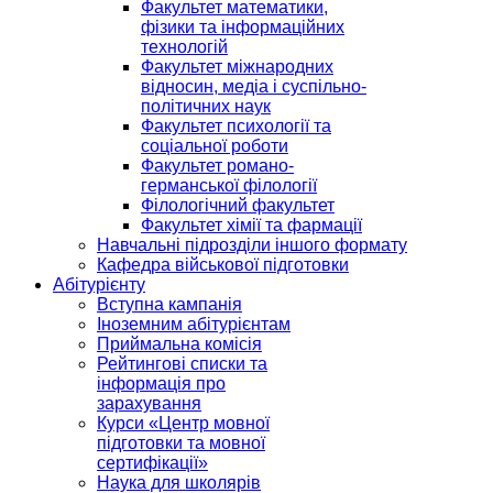
Факультет математики,
фізики та інформаційних
технологій
Факультет міжнародних
відносин, медіа і суспільно-
політичних наук
Факультет психології та
соціальної роботи
Факультет романо-
германської філології
Філологічний факультет
Факультет хімії та фармації
Навчальні підрозділи іншого формату
Кафедра військової підготовки
Абітурієнту
Вступна кампанія
Іноземним абітурієнтам
Приймальна комісія
Рейтингові списки та
інформація про
зарахування
Курси «Центр мовної
підготовки та мовної
сертифікації»
Наука для школярів