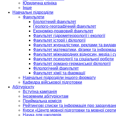
Юридична клініка
Інше
Навчальні підрозділи
Факультети
Біологічний факультет
Геолого-географічний факультет
Економіко-правовий факультет
Факультет гідрометеорології і екології
Факультет історії і філології
Факультет журналістики, реклами та видав
Факультет математики, фізики та інформац
Факультет міжнародних відносин, медіа і с
Факультет психології та соціальної роботи
Факультет романо-германської філології
Філологічний факультет
Факультет хімії та фармації
Навчальні підрозділи іншого формату
Кафедра військової підготовки
Абітурієнту
Вступна кампанія
Іноземним абітурієнтам
Приймальна комісія
Рейтингові списки та інформація про зарахуван
Курси «Центр мовної підготовки та мовної серти
Наука для школярів