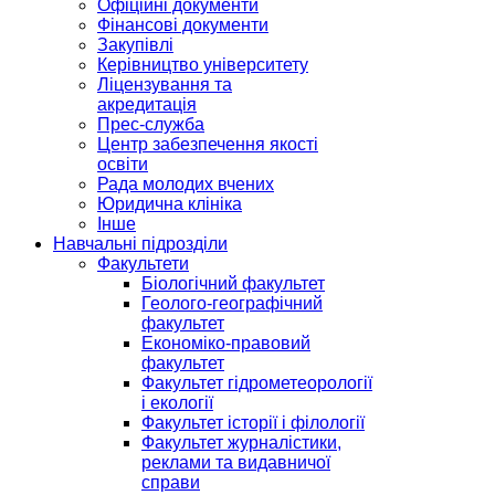
Офіційні документи
Фінансові документи
Закупівлі
Керівництво університету
Ліцензування та
акредитація
Прес-служба
Центр забезпечення якості
освіти
Рада молодих вчених
Юридична клініка
Інше
Навчальні підрозділи
Факультети
Біологічний факультет
Геолого-географічний
факультет
Економіко-правовий
факультет
Факультет гідрометеорології
і екології
Факультет історії і філології
Факультет журналістики,
реклами та видавничої
справи