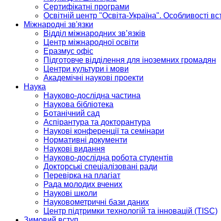
Сертифікатні програми
Освітній центр "Освіта-Україна". Особливості в
Міжнародні зв'язки
Відділ міжнародних зв’язків
Центр міжнародної освіти
Еразмус офіс
Підготовче відділення для іноземних громадян
Центри культури і мови
Академічні наукові проекти
Наука
Науково-дослідна частина
Наукова бібліотека
Ботанічний сад
Аспірантура та докторантура
Наукові конференції та семінари
Нормативні документи
Наукові видання
Науково-дослідна робота студентів
Докторські спеціалізовані ради
Перевірка на плагіат
Рада молодих вчених
Наукові школи
Науковометричні бази даних
Центр підтримки технологій та інновацій (TISC)
Зимовий вступ