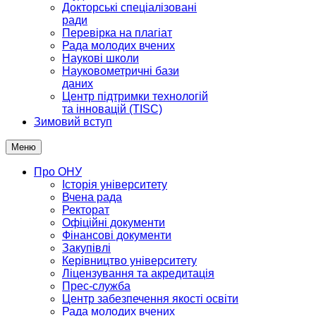
Докторські спеціалізовані
ради
Перевірка на плагіат
Рада молодих вчених
Наукові школи
Науковометричні бази
даних
Центр підтримки технологій
та інновацій (TISC)
Зимовий вступ
Меню
Про ОНУ
Історія університету
Вчена рада
Ректорат
Офіційні документи
Фінансові документи
Закупівлі
Керівництво університету
Ліцензування та акредитація
Прес-служба
Центр забезпечення якості освіти
Рада молодих вчених