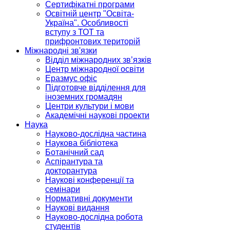
Сертифікатні програми
Освітній центр "Освіта-
Україна". Особливості
вступу з ТОТ та
прифронтових територій
Міжнародні зв'язки
Відділ міжнародних зв’язків
Центр міжнародної освіти
Еразмус офіс
Підготовче відділення для
іноземних громадян
Центри культури і мови
Академічні наукові проекти
Наука
Науково-дослідна частина
Наукова бібліотека
Ботанічний сад
Аспірантура та
докторантура
Наукові конференції та
семінари
Нормативні документи
Наукові видання
Науково-дослідна робота
студентів