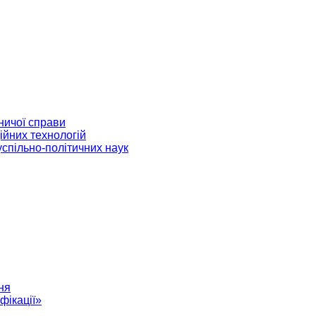
ничої справи
ійних технологій
успільно-політичних наук
ня
фікації»