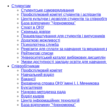
Студентам
Студентське самоврядування
Профспілковий комітет студентів і аспірантів
Центр культури і дозвілля студентів та співробіт
База відпочинку "Чорноморка"
Спорт в ОНУ
Скринька довіри
Працевлаштування для студентів і випускників
Додаткові можливості
Психологічна служба
Реквізити для сплати за навчання та мешкання 
Рейтингові списки
Університетський каталог вибіркових дисциплін
Умови доступності закладу освіти для навчання
Співробітникам
Профспілковий комітет
Навчальний відділ
Вакансії
Видавнича справа ОНУ імені І. І. Мечникова
Бухгалтерія
Науково-методична рада
Відділ кадрів
Центр інформаційних технологій
База відпочинку "Чорноморка"