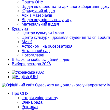
Пошта ОНУ
Відділ діловодства та архівного зберігання док
Юридичний відділ
Архів матеріалів
Відділ внутрішнього аудиту
Матеріальний відділ
Культура
Центри культури і мови
Центр культури і дозвілля студентів та співробіт
Музеї
Астрономічна обсерваторія
Ботанічний сад
Фотогалереї
Військово-мобілізаційний відділ
Вибори ректора 2026
Про ОНУ
Історія університету
Вчена рада
Ректорат