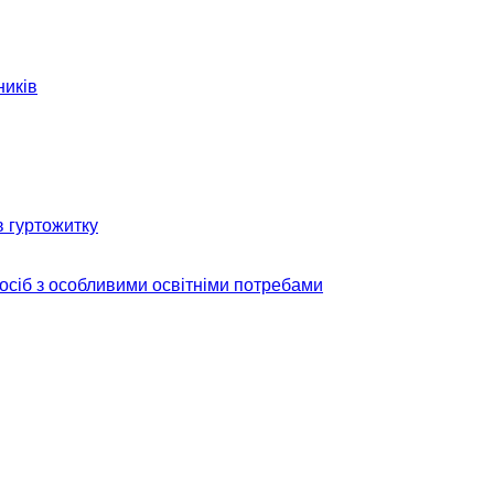
ників
в гуртожитку
 осіб з особливими освітніми потребами