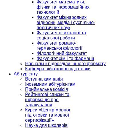
Факультет математики,
фізики та інформаційних
технологій
Факультет міжнародних
відносин, медіа і суспільно-
політичних наук
Факультет психології та
соціальної роботи
Факультет романо-
германської філології
Філологічний факультет
Факультет хімії та фармації
Навчальні підрозділи іншого формату
Кафедра військової підготовки
Абітурієнту
Вступна кампанія
Іноземним абітурієнтам
Приймальна комісія
Рейтингові списки та
інформація про
зарахування
Курси «Центр мовної
підготовки та мовної
сертифікації»
Наука для школярів