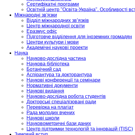
Сертифікатні програми
Освітній центр "Освіта-Україна". Особливості в
Міжнародні зв'язки
Відділ міжнародних зв’язків
Центр міжнародної освіти
Еразмус офіс
Підготовче відділення для іноземних громадян
Центри культури і мови
Академічні наукові проекти
Наука
Науково-дослідна частина
Наукова бібліотека
Ботанічний сад
Аспірантура та докторантура
Наукові конференції та семінари
Нормативні документи
Наукові видання
Науково-дослідна робота студентів
Докторські спеціалізовані ради
Перевірка на плагіат
Рада молодих вчених
Наукові школи
Науковометричні бази даних
Центр підтримки технологій та інновацій (TISC)
Зимовий вступ