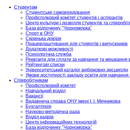
Студентам
Студентське самоврядування
Профспілковий комітет студентів і аспірантів
Центр культури і дозвілля студентів та співробіт
База відпочинку "Чорноморка"
Спорт в ОНУ
Скринька довіри
Працевлаштування для студентів і випускників
Додаткові можливості
Психологічна служба
Реквізити для сплати за навчання та мешкання 
Рейтингові списки
Університетський каталог вибіркових дисциплін
Умови доступності закладу освіти для навчання
Співробітникам
Профспілковий комітет
Навчальний відділ
Вакансії
Видавнича справа ОНУ імені І. І. Мечникова
Бухгалтерія
Науково-методична рада
Відділ кадрів
Центр інформаційних технологій
База відпочинку "Чорноморка"