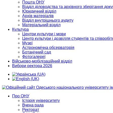
Пошта ОНУ
Відділ діловодства та архівного зберігання док
Юридичний відділ
Архів матеріалів
Відділ внутрішнього аудиту
Матеріальний відділ
Культура
Центри культури і мови
Центр культури і дозвілля студентів та співробіт
Музеї
Астрономічна обсерваторія
Ботанічний сад
Фотогалереї
Військово-мобілізаційний відділ
Вибори ректора 2026
Про ОНУ
Історія університету
Вчена рада
Ректорат