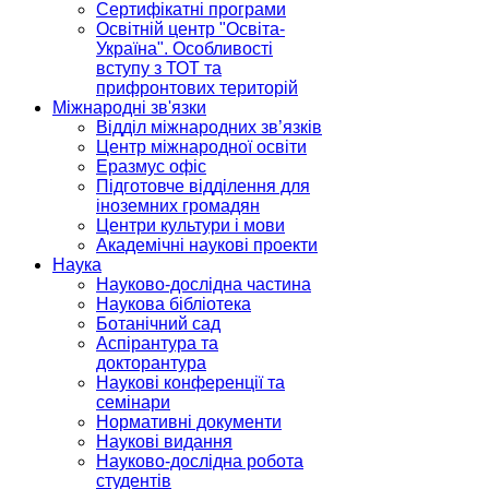
Сертифікатні програми
Освітній центр "Освіта-
Україна". Особливості
вступу з ТОТ та
прифронтових територій
Міжнародні зв'язки
Відділ міжнародних зв’язків
Центр міжнародної освіти
Еразмус офіс
Підготовче відділення для
іноземних громадян
Центри культури і мови
Академічні наукові проекти
Наука
Науково-дослідна частина
Наукова бібліотека
Ботанічний сад
Аспірантура та
докторантура
Наукові конференції та
семінари
Нормативні документи
Наукові видання
Науково-дослідна робота
студентів