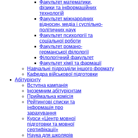
Факультет математики,
фізики та інформаційних
технологій
Факультет міжнародних
відносин, медіа і суспільно-
політичних наук
Факультет психології та
соціальної роботи
Факультет романо-
германської філології
Філологічний факультет
Факультет хімії та фармації
Навчальні підрозділи іншого формату
Кафедра військової підготовки
Абітурієнту
Вступна кампанія
Іноземним абітурієнтам
Приймальна комісія
Рейтингові списки та
інформація про
зарахування
Курси «Центр мовної
підготовки та мовної
сертифікації»
Наука для школярів