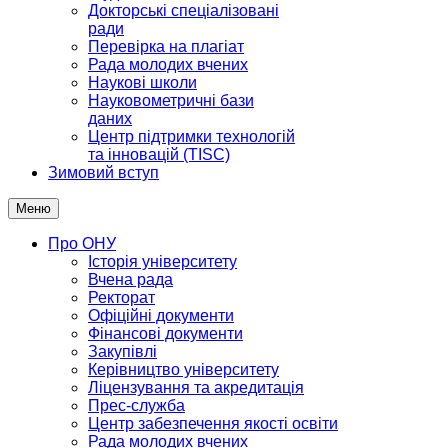
Докторські спеціалізовані
ради
Перевірка на плагіат
Рада молодих вчених
Наукові школи
Науковометричні бази
даних
Центр підтримки технологій
та інновацій (TISC)
Зимовий вступ
Меню
Про ОНУ
Історія університету
Вчена рада
Ректорат
Офіційні документи
Фінансові документи
Закупівлі
Керівництво університету
Ліцензування та акредитація
Прес-служба
Центр забезпечення якості освіти
Рада молодих вчених