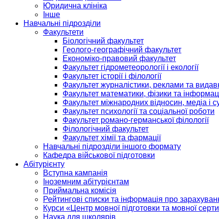
Юридична клініка
Інше
Навчальні підрозділи
Факультети
Біологічний факультет
Геолого-географічний факультет
Економіко-правовий факультет
Факультет гідрометеорології і екології
Факультет історії і філології
Факультет журналістики, реклами та видав
Факультет математики, фізики та інформац
Факультет міжнародних відносин, медіа і с
Факультет психології та соціальної роботи
Факультет романо-германської філології
Філологічний факультет
Факультет хімії та фармації
Навчальні підрозділи іншого формату
Кафедра військової підготовки
Абітурієнту
Вступна кампанія
Іноземним абітурієнтам
Приймальна комісія
Рейтингові списки та інформація про зарахуван
Курси «Центр мовної підготовки та мовної серти
Наука для школярів