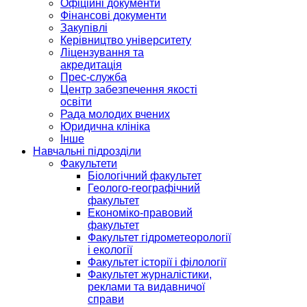
Офіційні документи
Фінансові документи
Закупівлі
Керівництво університету
Ліцензування та
акредитація
Прес-служба
Центр забезпечення якості
освіти
Рада молодих вчених
Юридична клініка
Інше
Навчальні підрозділи
Факультети
Біологічний факультет
Геолого-географічний
факультет
Економіко-правовий
факультет
Факультет гідрометеорології
і екології
Факультет історії і філології
Факультет журналістики,
реклами та видавничої
справи