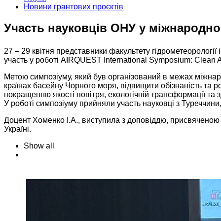
Новини грантових проєктів
Участь науковців ОНУ у міжнародно
27 – 29 квітня представники факультету гідрометеорології і
участь у роботі AIRQUEST International Symposium: Clean Air
Метою симпозіуму, який був організований в межах міжнар
країнах басейну Чорного моря, підвищити обізнаність та р
покращенню якості повітря, екологічній трансформації та
У роботі симпозіуму прийняли участь науковці з Туреччини, У
Доцент Хоменко І.А., виступила з доповіддю, присвяченою 
Україні.
Show all