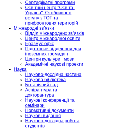
Сертифікатні програми
Освітній центр "Освіта-
Україна". Особливості
вступу з ТОТ та
прифронтових територій
Міжнародні зв'язки
Відділ міжнародних зв’язків
Центр міжнародної освіти
Еразмус офіс
Підготовче відділення для
іноземних громадян
Центри культури і мови
Академічні наукові проекти
Наука
Науково-дослідна частина
Наукова бібліотека
Ботанічний сад
Аспірантура та
докторантура
Наукові конференції та
семінари
Нормативні документи
Наукові видання
Науково-дослідна робота
студентів