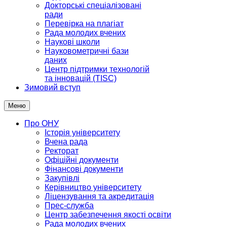
Докторські спеціалізовані
ради
Перевірка на плагіат
Рада молодих вчених
Наукові школи
Науковометричні бази
даних
Центр підтримки технологій
та інновацій (TISC)
Зимовий вступ
Меню
Про ОНУ
Історія університету
Вчена рада
Ректорат
Офіційні документи
Фінансові документи
Закупівлі
Керівництво університету
Ліцензування та акредитація
Прес-служба
Центр забезпечення якості освіти
Рада молодих вчених