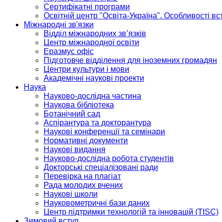
Сертифікатні програми
Освітній центр "Освіта-Україна". Особливості в
Міжнародні зв'язки
Відділ міжнародних зв’язків
Центр міжнародної освіти
Еразмус офіс
Підготовче відділення для іноземних громадян
Центри культури і мови
Академічні наукові проекти
Наука
Науково-дослідна частина
Наукова бібліотека
Ботанічний сад
Аспірантура та докторантура
Наукові конференції та семінари
Нормативні документи
Наукові видання
Науково-дослідна робота студентів
Докторські спеціалізовані ради
Перевірка на плагіат
Рада молодих вчених
Наукові школи
Науковометричні бази даних
Центр підтримки технологій та інновацій (TISC)
Зимовий вступ