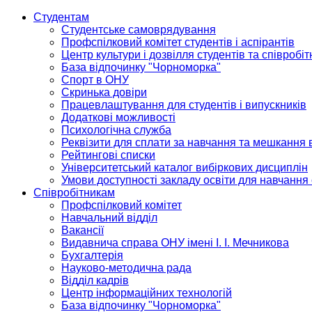
Студентам
Студентське самоврядування
Профспілковий комітет студентів і аспірантів
Центр культури і дозвілля студентів та співробіт
База відпочинку "Чорноморка"
Спорт в ОНУ
Скринька довіри
Працевлаштування для студентів і випускників
Додаткові можливості
Психологічна служба
Реквізити для сплати за навчання та мешкання 
Рейтингові списки
Університетський каталог вибіркових дисциплін
Умови доступності закладу освіти для навчання
Співробітникам
Профспілковий комітет
Навчальний відділ
Вакансії
Видавнича справа ОНУ імені І. І. Мечникова
Бухгалтерія
Науково-методична рада
Відділ кадрів
Центр інформаційних технологій
База відпочинку "Чорноморка"