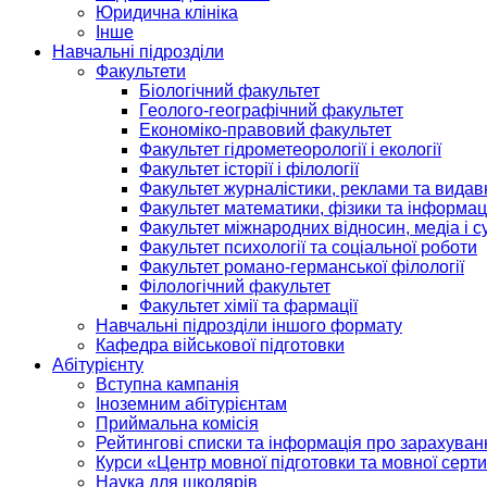
Юридична клініка
Інше
Навчальні підрозділи
Факультети
Біологічний факультет
Геолого-географічний факультет
Економіко-правовий факультет
Факультет гідрометеорології і екології
Факультет історії і філології
Факультет журналістики, реклами та видав
Факультет математики, фізики та інформац
Факультет міжнародних відносин, медіа і с
Факультет психології та соціальної роботи
Факультет романо-германської філології
Філологічний факультет
Факультет хімії та фармації
Навчальні підрозділи іншого формату
Кафедра військової підготовки
Абітурієнту
Вступна кампанія
Іноземним абітурієнтам
Приймальна комісія
Рейтингові списки та інформація про зарахуван
Курси «Центр мовної підготовки та мовної серти
Наука для школярів