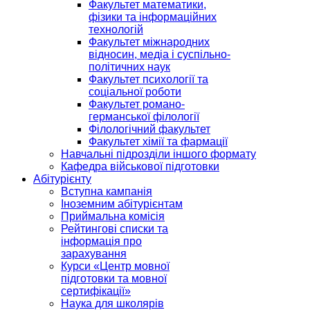
Факультет математики,
фізики та інформаційних
технологій
Факультет міжнародних
відносин, медіа і суспільно-
політичних наук
Факультет психології та
соціальної роботи
Факультет романо-
германської філології
Філологічний факультет
Факультет хімії та фармації
Навчальні підрозділи іншого формату
Кафедра військової підготовки
Абітурієнту
Вступна кампанія
Іноземним абітурієнтам
Приймальна комісія
Рейтингові списки та
інформація про
зарахування
Курси «Центр мовної
підготовки та мовної
сертифікації»
Наука для школярів