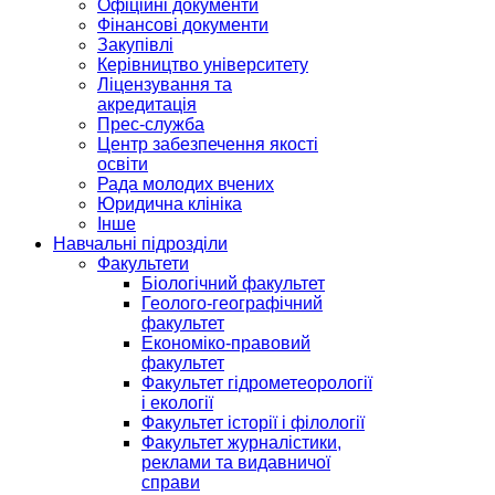
Офіційні документи
Фінансові документи
Закупівлі
Керівництво університету
Ліцензування та
акредитація
Прес-служба
Центр забезпечення якості
освіти
Рада молодих вчених
Юридична клініка
Інше
Навчальні підрозділи
Факультети
Біологічний факультет
Геолого-географічний
факультет
Економіко-правовий
факультет
Факультет гідрометеорології
і екології
Факультет історії і філології
Факультет журналістики,
реклами та видавничої
справи