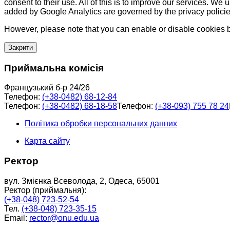
consent to their use. All of this is to improve our services. We
added by Google Analytics are governed by the privacy policie
However, please note that you can enable or disable cookies by
Закрити
Приймальна комісія
Французький б-р 24/26
Телефон:
(+38-0482) 68-12-84
Телефон:
(+38-0482) 68-18-58
Телефон:
(+38-093) 755 78 24
Політика обробки персональних данних
Карта сайту
Ректор
вул. Змієнка Всеволода, 2, Одеса, 65001
Ректор (приймальня):
(+38-048) 723-52-54
Тел.
(+38-048) 723-35-15
Email:
rector@onu.edu.ua