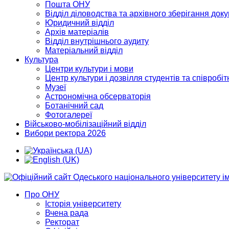
Пошта ОНУ
Відділ діловодства та архівного зберігання док
Юридичний відділ
Архів матеріалів
Відділ внутрішнього аудиту
Матеріальний відділ
Культура
Центри культури і мови
Центр культури і дозвілля студентів та співробіт
Музеї
Астрономічна обсерваторія
Ботанічний сад
Фотогалереї
Військово-мобілізаційний відділ
Вибори ректора 2026
Про ОНУ
Історія університету
Вчена рада
Ректорат