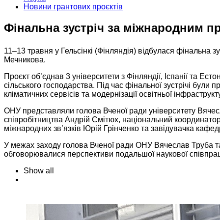
Новини грантових проєктів
Фінальна зустріч за міжнародним п
11–13 травня у Гельсінкі (Фінляндія) відбулася фінальна
Мечникова.
Проєкт об’єднав 3 університети з Фінляндії, Іспанії та Естон
сільського господарства. Під час фінальної зустрічі були 
кліматичних сервісів та модернізації освітньої інфраструкт
ОНУ представляли голова Вченої ради університету Вячесл
співробітництва Андрій Смітюх, національний координатор 
міжнародних зв’язків Юрій Грінченко та завідувачка кафедр
У межах заходу голова Вченої ради ОНУ Вячеслав Труба також
обговорювалися перспективи подальшої наукової співпрац
Show all