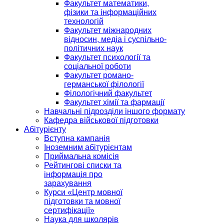
Факультет математики,
фізики та інформаційних
технологій
Факультет міжнародних
відносин, медіа і суспільно-
політичних наук
Факультет психології та
соціальної роботи
Факультет романо-
германської філології
Філологічний факультет
Факультет хімії та фармації
Навчальні підрозділи іншого формату
Кафедра військової підготовки
Абітурієнту
Вступна кампанія
Іноземним абітурієнтам
Приймальна комісія
Рейтингові списки та
інформація про
зарахування
Курси «Центр мовної
підготовки та мовної
сертифікації»
Наука для школярів