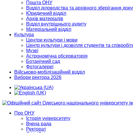
Пошта ОНУ
Відділ діловодства та архівного зберігання док
Юридичний відділ
Архів матеріалів
Відділ внутрішнього аудиту
Матеріальний відділ
Культура
Центри культури і мови
Центр культури і дозвілля студентів та співробіт
Музеї
Астрономічна обсерваторія
Ботанічний сад
Фотогалереї
Військово-мобілізаційний відділ
Вибори ректора 2026
Про ОНУ
Історія університету
Вчена рада
Ректорат