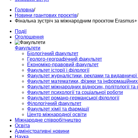
Головна
/
Новини грантових проєктів
/
Фінальна зустріч за міжнародним проєктом Erasmus+
Події
Оголошення
Факультети
Біологічний факультет
Геолого-географічний факультет
Економіко-правовий факультет
Факультет історії і філології
Факультет журналістики, реклами та видавничої
Факультет математики, фізики та інформаційних
Факультет міжнародних відносин, політології та с
Факультет психології та соціальної роботи
Факультет романо-германської філології
Філологічний факультет
Факультет хімії та фармації
Центр міжнародної освіти
Міжнародне співробітництво
Освіта
Адміністративні новини
Наука