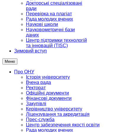
Докторські спеціалізовані
ради
Перевірка на плагіат
Рада молодих вчених
Наукові школи
Науковометричні бази
даних
Центр підтримки технологій
та інновацій (TISC)
Зимовий вступ
Меню
Про ОНУ
Історія університету
Вчена рада
Ректорат
Офіційні документи
Фінансові документи
Закупівлі
Керівництво університету
Ліцензування та акредитація
Прес-служба
Центр забезпечення якості освіти
Рада молодих вчених