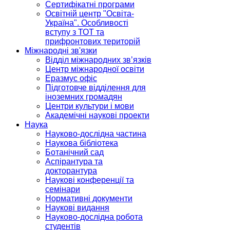
Сертифікатні програми
Освітній центр "Освіта-
Україна". Особливості
вступу з ТОТ та
прифронтових територій
Міжнародні зв'язки
Відділ міжнародних зв’язків
Центр міжнародної освіти
Еразмус офіс
Підготовче відділення для
іноземних громадян
Центри культури і мови
Академічні наукові проекти
Наука
Науково-дослідна частина
Наукова бібліотека
Ботанічний сад
Аспірантура та
докторантура
Наукові конференції та
семінари
Нормативні документи
Наукові видання
Науково-дослідна робота
студентів