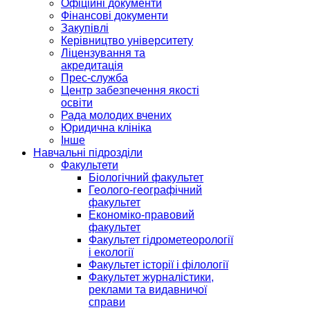
Офіційні документи
Фінансові документи
Закупівлі
Керівництво університету
Ліцензування та
акредитація
Прес-служба
Центр забезпечення якості
освіти
Рада молодих вчених
Юридична клініка
Інше
Навчальні підрозділи
Факультети
Біологічний факультет
Геолого-географічний
факультет
Економіко-правовий
факультет
Факультет гідрометеорології
і екології
Факультет історії і філології
Факультет журналістики,
реклами та видавничої
справи