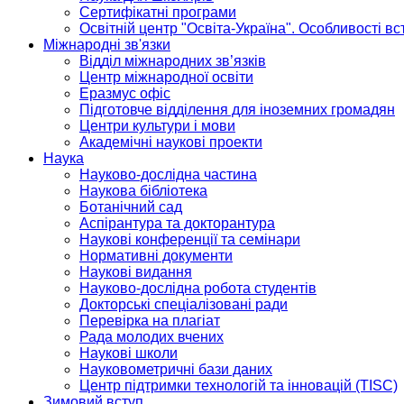
Сертифікатні програми
Освітній центр "Освіта-Україна". Особливості в
Міжнародні зв'язки
Відділ міжнародних зв’язків
Центр міжнародної освіти
Еразмус офіс
Підготовче відділення для іноземних громадян
Центри культури і мови
Академічні наукові проекти
Наука
Науково-дослідна частина
Наукова бібліотека
Ботанічний сад
Аспірантура та докторантура
Наукові конференції та семінари
Нормативні документи
Наукові видання
Науково-дослідна робота студентів
Докторські спеціалізовані ради
Перевірка на плагіат
Рада молодих вчених
Наукові школи
Науковометричні бази даних
Центр підтримки технологій та інновацій (TISC)
Зимовий вступ