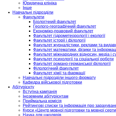
Юридична клініка
Інше
Навчальні підрозділи
Факультети
Біологічний факультет
Геолого-географічний факультет
Економіко-правовий факультет
Факультет гідрометеорології і екології
Факультет історії і філології
Факультет журналістики, реклами та видав
Факультет математики, фізики та інформац
Факультет міжнародних відносин, медіа і с
Факультет психології та соціальної роботи
Факультет романо-германської філології
Філологічний факультет
Факультет хімії та фармації
Навчальні підрозділи іншого формату
Кафедра військової підготовки
Абітурієнту
Вступна кампанія
Іноземним абітурієнтам
Приймальна комісія
Рейтингові списки та інформація про зарахуван
Курси «Центр мовної підготовки та мовної серти
Наука для школярів