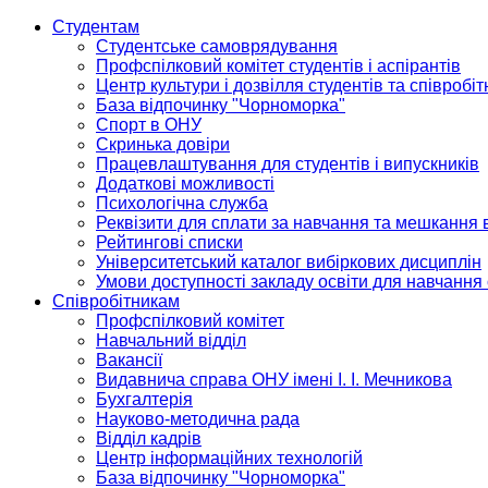
Студентам
Студентське самоврядування
Профспілковий комітет студентів і аспірантів
Центр культури і дозвілля студентів та співробіт
База відпочинку "Чорноморка"
Спорт в ОНУ
Скринька довіри
Працевлаштування для студентів і випускників
Додаткові можливості
Психологічна служба
Реквізити для сплати за навчання та мешкання 
Рейтингові списки
Університетський каталог вибіркових дисциплін
Умови доступності закладу освіти для навчання
Співробітникам
Профспілковий комітет
Навчальний відділ
Вакансії
Видавнича справа ОНУ імені І. І. Мечникова
Бухгалтерія
Науково-методична рада
Відділ кадрів
Центр інформаційних технологій
База відпочинку "Чорноморка"