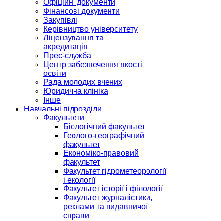
Офіційні документи
Фінансові документи
Закупівлі
Керівництво університету
Ліцензування та
акредитація
Прес-служба
Центр забезпечення якості
освіти
Рада молодих вчених
Юридична клініка
Інше
Навчальні підрозділи
Факультети
Біологічний факультет
Геолого-географічний
факультет
Економіко-правовий
факультет
Факультет гідрометеорології
і екології
Факультет історії і філології
Факультет журналістики,
реклами та видавничої
справи