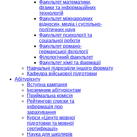
Факультет математики,
фізики та інформаційних
технологій
Факультет міжнародних
відносин, медіа і суспільно-
політичних наук
Факультет психології та
соціальної роботи
Факультет романо-
германської філології
Філологічний факультет
Факультет хімії та фармації
Навчальні підрозділи іншого формату
Кафедра військової підготовки
Абітурієнту
Вступна кампанія
Іноземним абітурієнтам
Приймальна комісія
Рейтингові списки та
інформація про
зарахування
Курси «Центр мовної
підготовки та мовної
сертифікації»
Наука для школярів