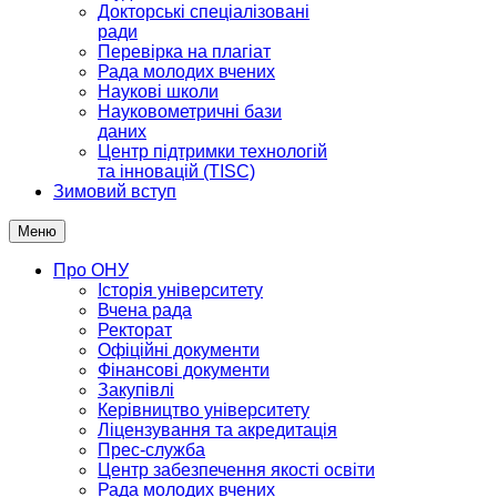
Докторські спеціалізовані
ради
Перевірка на плагіат
Рада молодих вчених
Наукові школи
Науковометричні бази
даних
Центр підтримки технологій
та інновацій (TISC)
Зимовий вступ
Меню
Про ОНУ
Історія університету
Вчена рада
Ректорат
Офіційні документи
Фінансові документи
Закупівлі
Керівництво університету
Ліцензування та акредитація
Прес-служба
Центр забезпечення якості освіти
Рада молодих вчених