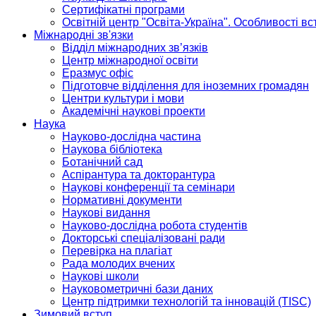
Сертифікатні програми
Освітній центр "Освіта-Україна". Особливості в
Міжнародні зв'язки
Відділ міжнародних зв’язків
Центр міжнародної освіти
Еразмус офіс
Підготовче відділення для іноземних громадян
Центри культури і мови
Академічні наукові проекти
Наука
Науково-дослідна частина
Наукова бібліотека
Ботанічний сад
Аспірантура та докторантура
Наукові конференції та семінари
Нормативні документи
Наукові видання
Науково-дослідна робота студентів
Докторські спеціалізовані ради
Перевірка на плагіат
Рада молодих вчених
Наукові школи
Науковометричні бази даних
Центр підтримки технологій та інновацій (TISC)
Зимовий вступ