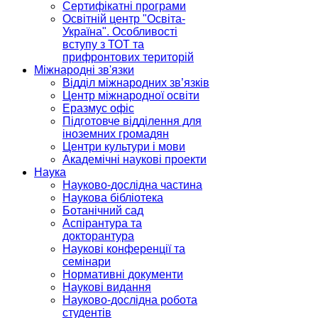
Сертифікатні програми
Освітній центр "Освіта-
Україна". Особливості
вступу з ТОТ та
прифронтових територій
Міжнародні зв'язки
Відділ міжнародних зв’язків
Центр міжнародної освіти
Еразмус офіс
Підготовче відділення для
іноземних громадян
Центри культури і мови
Академічні наукові проекти
Наука
Науково-дослідна частина
Наукова бібліотека
Ботанічний сад
Аспірантура та
докторантура
Наукові конференції та
семінари
Нормативні документи
Наукові видання
Науково-дослідна робота
студентів