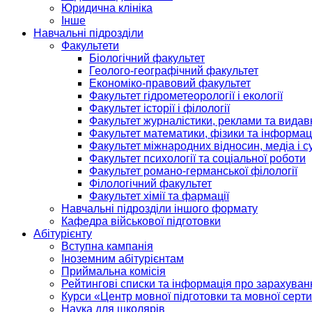
Юридична клініка
Інше
Навчальні підрозділи
Факультети
Біологічний факультет
Геолого-географічний факультет
Економіко-правовий факультет
Факультет гідрометеорології і екології
Факультет історії і філології
Факультет журналістики, реклами та видав
Факультет математики, фізики та інформац
Факультет міжнародних відносин, медіа і с
Факультет психології та соціальної роботи
Факультет романо-германської філології
Філологічний факультет
Факультет хімії та фармації
Навчальні підрозділи іншого формату
Кафедра військової підготовки
Абітурієнту
Вступна кампанія
Іноземним абітурієнтам
Приймальна комісія
Рейтингові списки та інформація про зарахуван
Курси «Центр мовної підготовки та мовної серти
Наука для школярів