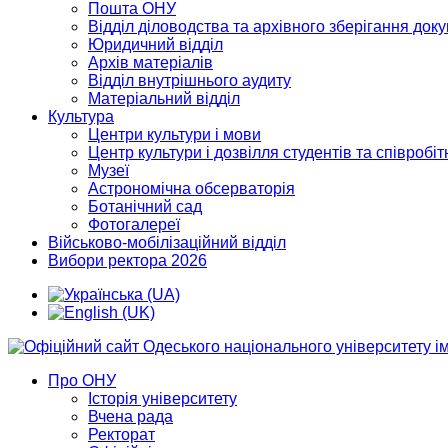
Пошта ОНУ
Відділ діловодства та архівного зберігання док
Юридичний відділ
Архів матеріалів
Відділ внутрішнього аудиту
Матеріальний відділ
Культура
Центри культури і мови
Центр культури і дозвілля студентів та співробіт
Музеї
Астрономічна обсерваторія
Ботанічний сад
Фотогалереї
Військово-мобілізаційний відділ
Вибори ректора 2026
Про ОНУ
Історія університету
Вчена рада
Ректорат