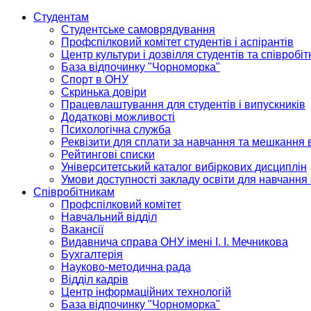
Студентам
Студентське самоврядування
Профспілковий комітет студентів і аспірантів
Центр культури і дозвілля студентів та співробіт
База відпочинку "Чорноморка"
Спорт в ОНУ
Скринька довіри
Працевлаштування для студентів і випускників
Додаткові можливості
Психологічна служба
Реквізити для сплати за навчання та мешкання 
Рейтингові списки
Університетський каталог вибіркових дисциплін
Умови доступності закладу освіти для навчання
Співробітникам
Профспілковий комітет
Навчальний відділ
Вакансії
Видавнича справа ОНУ імені І. І. Мечникова
Бухгалтерія
Науково-методична рада
Відділ кадрів
Центр інформаційних технологій
База відпочинку "Чорноморка"