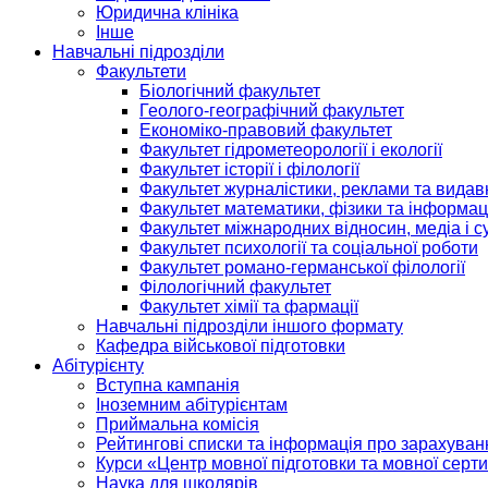
Юридична клініка
Інше
Навчальні підрозділи
Факультети
Біологічний факультет
Геолого-географічний факультет
Економіко-правовий факультет
Факультет гідрометеорології і екології
Факультет історії і філології
Факультет журналістики, реклами та видав
Факультет математики, фізики та інформац
Факультет міжнародних відносин, медіа і с
Факультет психології та соціальної роботи
Факультет романо-германської філології
Філологічний факультет
Факультет хімії та фармації
Навчальні підрозділи іншого формату
Кафедра військової підготовки
Абітурієнту
Вступна кампанія
Іноземним абітурієнтам
Приймальна комісія
Рейтингові списки та інформація про зарахуван
Курси «Центр мовної підготовки та мовної серти
Наука для школярів