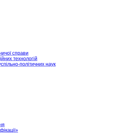
ничої справи
ійних технологій
успільно-політичних наук
ня
фікації»