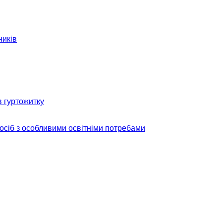
ників
в гуртожитку
 осіб з особливими освітніми потребами