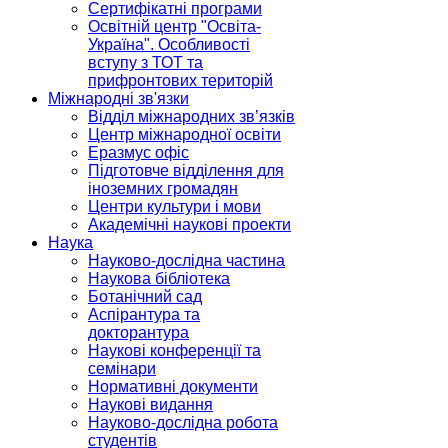
Сертифікатні програми
Освітній центр "Освіта-
Україна". Особливості
вступу з ТОТ та
прифронтових територій
Міжнародні зв'язки
Відділ міжнародних зв’язків
Центр міжнародної освіти
Еразмус офіс
Підготовче відділення для
іноземних громадян
Центри культури і мови
Академічні наукові проекти
Наука
Науково-дослідна частина
Наукова бібліотека
Ботанічний сад
Аспірантура та
докторантура
Наукові конференції та
семінари
Нормативні документи
Наукові видання
Науково-дослідна робота
студентів