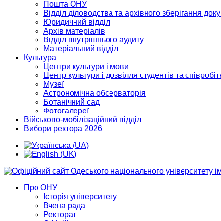
Пошта ОНУ
Відділ діловодства та архівного зберігання док
Юридичний відділ
Архів матеріалів
Відділ внутрішнього аудиту
Матеріальний відділ
Культура
Центри культури і мови
Центр культури і дозвілля студентів та співробіт
Музеї
Астрономічна обсерваторія
Ботанічний сад
Фотогалереї
Військово-мобілізаційний відділ
Вибори ректора 2026
Про ОНУ
Історія університету
Вчена рада
Ректорат