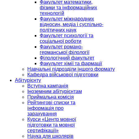
Факультет математики,
фізики та інформаційних
технологій
Факультет міжнародних
відносин, медіа і суспільно-
політичних наук
Факультет психології та
соціальної роботи
Факультет романо-
германської філології
Філологічний факультет
Факультет хімії та фармації
Навчальні підрозділи іншого формату
Кафедра військової підготовки
Абітурієнту
Вступна кампанія
Іноземним абітурієнтам
Приймальна комісія
Рейтингові списки та
інформація про
зарахування
Курси «Центр мовної
підготовки та мовної
сертифікації»
Наука для школярів