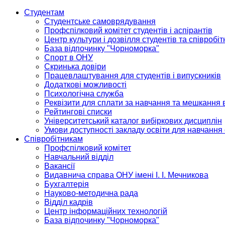
Студентам
Студентське самоврядування
Профспілковий комітет студентів і аспірантів
Центр культури і дозвілля студентів та співробіт
База відпочинку "Чорноморка"
Спорт в ОНУ
Скринька довіри
Працевлаштування для студентів і випускників
Додаткові можливості
Психологічна служба
Реквізити для сплати за навчання та мешкання 
Рейтингові списки
Університетський каталог вибіркових дисциплін
Умови доступності закладу освіти для навчання
Співробітникам
Профспілковий комітет
Навчальний відділ
Вакансії
Видавнича справа ОНУ імені І. І. Мечникова
Бухгалтерія
Науково-методична рада
Відділ кадрів
Центр інформаційних технологій
База відпочинку "Чорноморка"