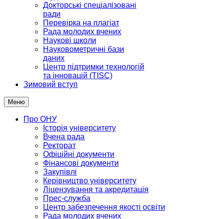
Докторські спеціалізовані
ради
Перевірка на плагіат
Рада молодих вчених
Наукові школи
Науковометричні бази
даних
Центр підтримки технологій
та інновацій (TISC)
Зимовий вступ
Меню
Про ОНУ
Історія університету
Вчена рада
Ректорат
Офіційні документи
Фінансові документи
Закупівлі
Керівництво університету
Ліцензування та акредитація
Прес-служба
Центр забезпечення якості освіти
Рада молодих вчених