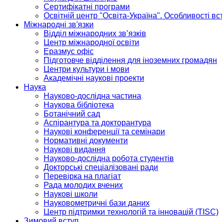
Сертифікатні програми
Освітній центр "Освіта-Україна". Особливості в
Міжнародні зв'язки
Відділ міжнародних зв’язків
Центр міжнародної освіти
Еразмус офіс
Підготовче відділення для іноземних громадян
Центри культури і мови
Академічні наукові проекти
Наука
Науково-дослідна частина
Наукова бібліотека
Ботанічний сад
Аспірантура та докторантура
Наукові конференції та семінари
Нормативні документи
Наукові видання
Науково-дослідна робота студентів
Докторські спеціалізовані ради
Перевірка на плагіат
Рада молодих вчених
Наукові школи
Науковометричні бази даних
Центр підтримки технологій та інновацій (TISC)
Зимовий вступ