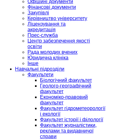
Офіційні документи
Фінансові документи
Закупівлі
Керівництво університету
Ліцензування та
акредитація
Прес-служба
Центр забезпечення якості
освіти
Рада молодих вчених
Юридична клініка
Інше
Навчальні підрозділи
Факультети
Біологічний факультет
Геолого-географічний
факультет
Економіко-правовий
факультет
Факультет гідрометеорології
і екології
Факультет історії і філології
Факультет журналістики,
реклами та видавничої
справи