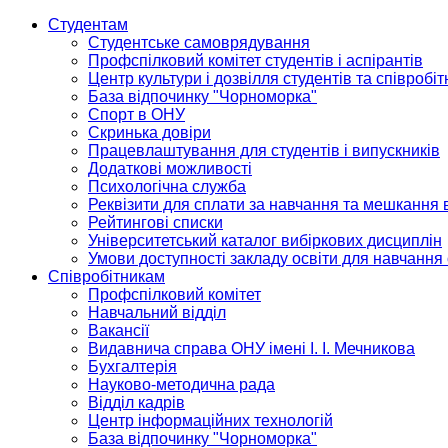
Студентам
Студентське самоврядування
Профспілковий комітет студентів і аспірантів
Центр культури і дозвілля студентів та співробіт
База відпочинку "Чорноморка"
Спорт в ОНУ
Скринька довіри
Працевлаштування для студентів і випускників
Додаткові можливості
Психологічна служба
Реквізити для сплати за навчання та мешкання 
Рейтингові списки
Університетський каталог вибіркових дисциплін
Умови доступності закладу освіти для навчання
Співробітникам
Профспілковий комітет
Навчальний відділ
Вакансії
Видавнича справа ОНУ імені І. І. Мечникова
Бухгалтерія
Науково-методична рада
Відділ кадрів
Центр інформаційних технологій
База відпочинку "Чорноморка"