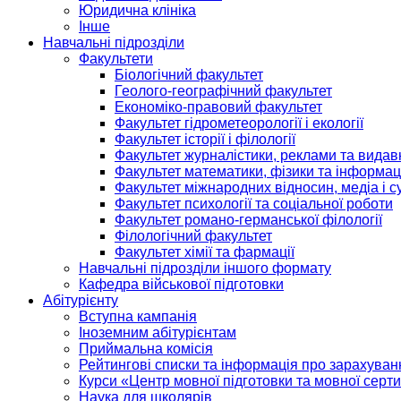
Юридична клініка
Інше
Навчальні підрозділи
Факультети
Біологічний факультет
Геолого-географічний факультет
Економіко-правовий факультет
Факультет гідрометеорології і екології
Факультет історії і філології
Факультет журналістики, реклами та видав
Факультет математики, фізики та інформац
Факультет міжнародних відносин, медіа і с
Факультет психології та соціальної роботи
Факультет романо-германської філології
Філологічний факультет
Факультет хімії та фармації
Навчальні підрозділи іншого формату
Кафедра військової підготовки
Абітурієнту
Вступна кампанія
Іноземним абітурієнтам
Приймальна комісія
Рейтингові списки та інформація про зарахуван
Курси «Центр мовної підготовки та мовної серти
Наука для школярів