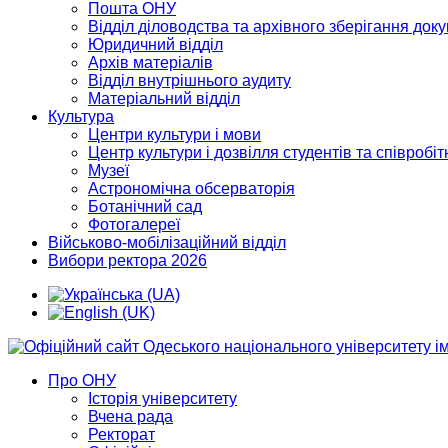
Пошта ОНУ
Відділ діловодства та архівного зберігання док
Юридичний відділ
Архів матеріалів
Відділ внутрішнього аудиту
Матеріальний відділ
Культура
Центри культури і мови
Центр культури і дозвілля студентів та співробіт
Музеї
Астрономічна обсерваторія
Ботанічний сад
Фотогалереї
Військово-мобілізаційний відділ
Вибори ректора 2026
Про ОНУ
Історія університету
Вчена рада
Ректорат