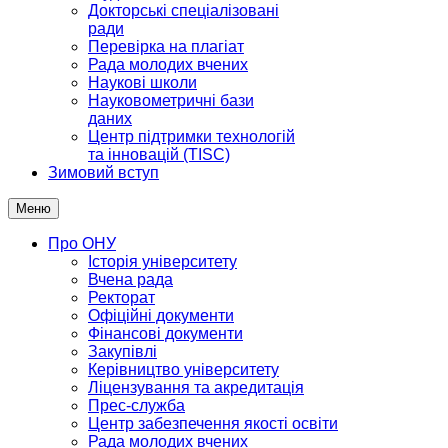
Докторські спеціалізовані
ради
Перевірка на плагіат
Рада молодих вчених
Наукові школи
Науковометричні бази
даних
Центр підтримки технологій
та інновацій (TISC)
Зимовий вступ
Меню
Про ОНУ
Історія університету
Вчена рада
Ректорат
Офіційні документи
Фінансові документи
Закупівлі
Керівництво університету
Ліцензування та акредитація
Прес-служба
Центр забезпечення якості освіти
Рада молодих вчених