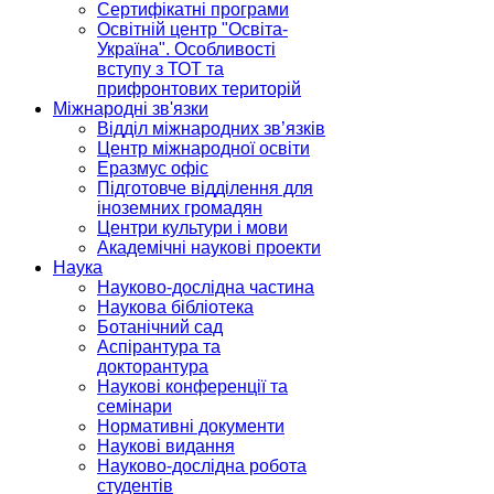
Сертифікатні програми
Освітній центр "Освіта-
Україна". Особливості
вступу з ТОТ та
прифронтових територій
Міжнародні зв'язки
Відділ міжнародних зв’язків
Центр міжнародної освіти
Еразмус офіс
Підготовче відділення для
іноземних громадян
Центри культури і мови
Академічні наукові проекти
Наука
Науково-дослідна частина
Наукова бібліотека
Ботанічний сад
Аспірантура та
докторантура
Наукові конференції та
семінари
Нормативні документи
Наукові видання
Науково-дослідна робота
студентів