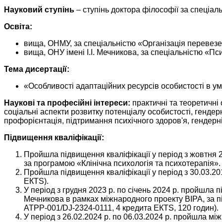
Науковий ступінь
– ступінь доктора філософії за спеціаль
Освіта:
вища, ОНМУ, за спеціальністю «Організація перевезень
вища, ОНУ імені І.І. Мечникова, за спеціальністю «Пси
Тема дисертації:
«Особливості адаптаційних ресурсів особистості в у
Наукові та професійні інтереси:
практичні та теоретичні 
соціальні аспекти розвитку потенціалу особистості, гендер
профорієнтація, підтримання психічного здоров'я, гендерн
Підвищення кваліфікації:
Пройшла підвищення кваліфікації у період з жовтня 20
за програмою «Клінічна психологія та психотерапія».
Пройшла підвищення кваліфікації у період з 30.03.2019
ЕКТS).
У період з грудня 2023 р. по січень 2024 р. пройшла п
Мечникова в рамках міжнародного проекту ВІРА, за п
АТРР-001/DJ-2324-0111, 4 кредита ЕКТS, 120 годин).
У період з 26.02.2024 р. по 06.03.2024 р. пройш