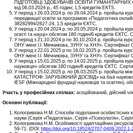
ПІДГОТОВЦІ ЗДОБУВАЧІВ ОСВІТИ ГУМАНІТАРНИХ 
від 06.03.2024 р., 45 годин; 1,5 кредитів ЕКТS.
У період з 26.03.2024 р. по 26.04.2024 р. пройшла ку
передвищої освіти за програмою «Педагогічна онлай
38282994/2627-24, 1,5 кредити ЄКТС.
У період з 20.04.2024 р. по 20.05.2024 р. пройшла ку
освіті та науці» обсягом 180 годин/6 кредитів ЄКТС. 
У період з 21.10.2024 р по 30.10.2024 р. пройшла ку
ОНУ імені І.І. Мечникова, ЗУНУ та ХНУ». Сертифікат 
У період з 22.01.2025 р по 16.02.2025 р. пройшла ку
ОНУ імені І.І. Мечникова, ЗУНУ та ХНУ». Сертифікат 
У період з 15.01.2025 р. по 14.02.2025 р. пройшла к
науковця» обсягом 180 годин/6 кредитів ЄКТС. Сертиф
У період з 15.02.2025 р. по 06.03.2025 р. прой
КАТАСТРОФ: ЗАРУБІЖНИЙ ДОСВІД» на базі науково-дос
IESF (Міжнародної фундації науковців та освітян), об
Участь у професійних спілках:
асоційований, дійсний чле
Основні публікації:
Кологривова Н.М. Способи подолання особистісних криз
науки (Серія «Педагогіка», Серія «Психологія», Сері
Кологривова Н.М. Особливості адаптаційних ресурсів о
59-71. (DOI:
https://doi.org/10.18524/2707-0409.2022.1