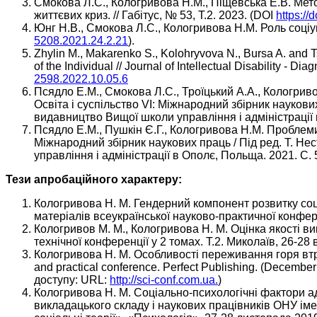
Смокова Л.С., Кологривова Н.М., Пiщевська Е.В. Мет
життєвих криз. // Габітус, № 53, Т.2. 2023. (DOI
https:/
Юнг Н.В., Смокова Л.С., Кологривова Н.М. Роль соціума
5208.2021.24.2.21
).
Zhylin M., Makarenko S., Kolohryvova N., Bursa A. and 
of the Individual // Journal of Intellectual Disability -
2598.2022.10.05.6
Псядло Е.М., Смокова Л.С., Троїцький А.А., Кологривов
Освіта і суспільство VI: Міжнародний збірник наукови
видавництво Вищої школи управління і адміністрації 
Псядло Е.М., Пушкін Є.Г., Кологривова Н.М. Проблеми р
Міжнародний збірник наукових праць / Під ред. Т. Н
управління і адміністрації в Ополє, Польща. 2021. C. 
Тези апробаційного характеру:
Кологривова Н. М. Гендерний компонент розвитку соціа
матеріалів всеукраїнської науково-практичної конференц
Кологривов М. М., Кологривова Н. М. Оцінка якості в
технічної конференції у 2 томах. Т.2. Миколаїв, 26-28 
Кологривова Н. М. Особливості переживання горя втрати 
and practical conference. Perfect Publishing. (Decemb
доступу: URL:
http://sci-conf.com.ua.
)
Кологривова Н. М. Соціально-психологічні фактори а
викладацького складу і наукових працівників ОНУ імені