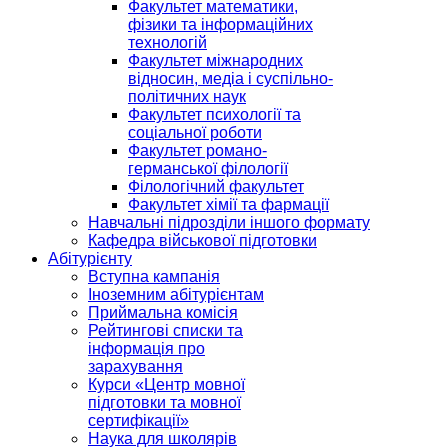
Факультет математики,
фізики та інформаційних
технологій
Факультет міжнародних
відносин, медіа і суспільно-
політичних наук
Факультет психології та
соціальної роботи
Факультет романо-
германської філології
Філологічний факультет
Факультет хімії та фармації
Навчальні підрозділи іншого формату
Кафедра військової підготовки
Абітурієнту
Вступна кампанія
Іноземним абітурієнтам
Приймальна комісія
Рейтингові списки та
інформація про
зарахування
Курси «Центр мовної
підготовки та мовної
сертифікації»
Наука для школярів