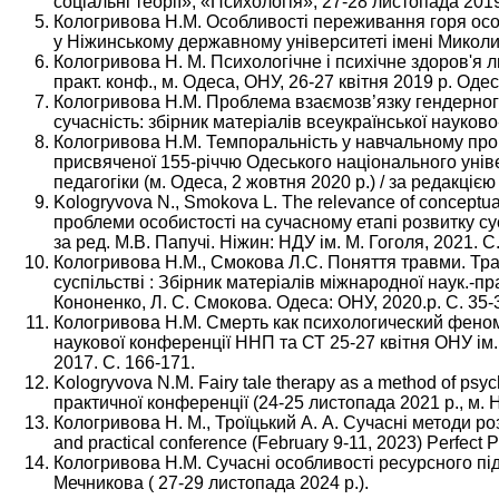
соціальні теорії», «Психологія», 27-28 листопада 2019
Кологривова Н.М. Особливості переживання горя особ
у Ніжинському державному університеті імені Миколи Г
Кологривова Н. М. Психологiчнe i психiчнe здоров'я л
практ. конф., м. Одеса, ОНУ, 26-27 квітня 2019 р. Одеса
Кологривова Н.М. Проблема взаємозв’язку гендерного 
сучасність: збірник матеріалів всеукраїнської науково-
Кологривова Н.М. Темпоральність у навчальному процес
присвяченої 155-річчю Одеського національного універ
педагогіки (м. Одеса, 2 жовтня 2020 р.) / за редакці
Kologryvova N., Smokova L. The relevance of conceptua
проблеми особистості на сучасному етапі розвитку сус
за ред. М.В. Папучі. Ніжин: НДУ ім. М. Гоголя, 2021. С.
Кологривова Н.М., Смокова Л.С. Поняття травми. Трав
суспільстві : Збірник матеріалів міжнародної наук.-прак
Кононенко, Л. С. Смокова. Одеса: ОНУ, 2020.р. С. 35-
Кологривова Н.М. Смерть как психологический феноме
наукової конференції ННП та СТ 25-27 квітня ОНУ ім. І.
2017. С. 166-171.
Kologryvova N.M. Fairy tale therapy as a method of psyc
практичної конференції (24-25 листопада 2021 р., м. Ні
Кологривова Н. М., Троїцький А. А. Сучасні методи розвит
and practical conference (February 9-11, 2023) Perfect 
Кологривова Н.М. Сучасні особливості ресурсного підх
Мечникова ( 27-29 листопада 2024 р.).