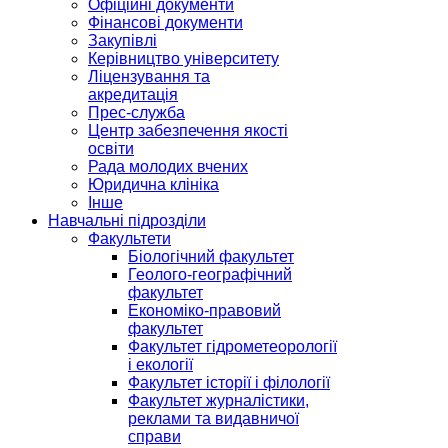
Офіційні документи
Фінансові документи
Закупівлі
Керівництво університету
Ліцензування та
акредитація
Прес-служба
Центр забезпечення якості
освіти
Рада молодих вчених
Юридична клініка
Інше
Навчальні підрозділи
Факультети
Біологічний факультет
Геолого-географічний
факультет
Економіко-правовий
факультет
Факультет гідрометеорології
і екології
Факультет історії і філології
Факультет журналістики,
реклами та видавничої
справи