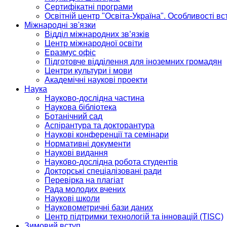
Сертифікатні програми
Освітній центр "Освіта-Україна". Особливості в
Міжнародні зв'язки
Відділ міжнародних зв’язків
Центр міжнародної освіти
Еразмус офіс
Підготовче відділення для іноземних громадян
Центри культури і мови
Академічні наукові проекти
Наука
Науково-дослідна частина
Наукова бібліотека
Ботанічний сад
Аспірантура та докторантура
Наукові конференції та семінари
Нормативні документи
Наукові видання
Науково-дослідна робота студентів
Докторські спеціалізовані ради
Перевірка на плагіат
Рада молодих вчених
Наукові школи
Науковометричні бази даних
Центр підтримки технологій та інновацій (TISC)
Зимовий вступ