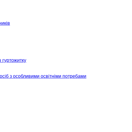
ників
в гуртожитку
 осіб з особливими освітніми потребами