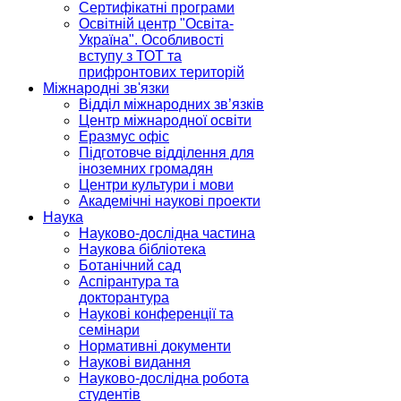
Сертифікатні програми
Освітній центр "Освіта-
Україна". Особливості
вступу з ТОТ та
прифронтових територій
Міжнародні зв'язки
Відділ міжнародних зв’язків
Центр міжнародної освіти
Еразмус офіс
Підготовче відділення для
іноземних громадян
Центри культури і мови
Академічні наукові проекти
Наука
Науково-дослідна частина
Наукова бібліотека
Ботанічний сад
Аспірантура та
докторантура
Наукові конференції та
семінари
Нормативні документи
Наукові видання
Науково-дослідна робота
студентів