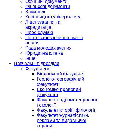
Офіційні документи
Фінансові документи
Закупівлі
Керівництво університету
Ліцензування та
акредитація
Прес-служба
Центр забезпечення якості
освіти
Рада молодих вчених
Юридична клініка
Інше
Навчальні підрозділи
Факультети
Біологічний факультет
Геолого-географічний
факультет
Економіко-правовий
факультет
Факультет гідрометеорології
і екології
Факультет історії і філології
Факультет журналістики,
реклами та видавничої
справи