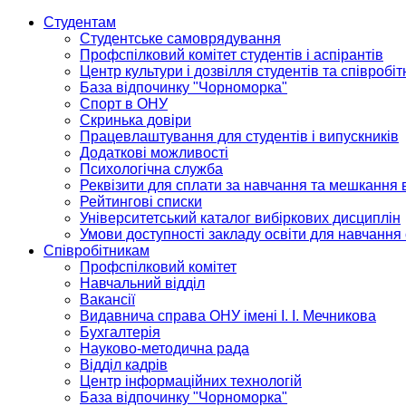
Студентам
Студентське самоврядування
Профспілковий комітет студентів і аспірантів
Центр культури і дозвілля студентів та співробіт
База відпочинку "Чорноморка"
Спорт в ОНУ
Скринька довіри
Працевлаштування для студентів і випускників
Додаткові можливості
Психологічна служба
Реквізити для сплати за навчання та мешкання 
Рейтингові списки
Університетський каталог вибіркових дисциплін
Умови доступності закладу освіти для навчання
Співробітникам
Профспілковий комітет
Навчальний відділ
Вакансії
Видавнича справа ОНУ імені І. І. Мечникова
Бухгалтерія
Науково-методична рада
Відділ кадрів
Центр інформаційних технологій
База відпочинку "Чорноморка"