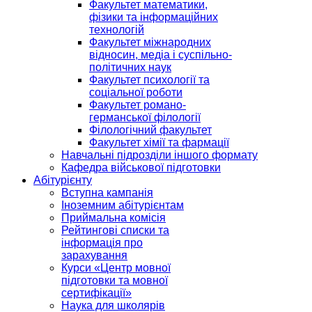
Факультет математики,
фізики та інформаційних
технологій
Факультет міжнародних
відносин, медіа і суспільно-
політичних наук
Факультет психології та
соціальної роботи
Факультет романо-
германської філології
Філологічний факультет
Факультет хімії та фармації
Навчальні підрозділи іншого формату
Кафедра військової підготовки
Абітурієнту
Вступна кампанія
Іноземним абітурієнтам
Приймальна комісія
Рейтингові списки та
інформація про
зарахування
Курси «Центр мовної
підготовки та мовної
сертифікації»
Наука для школярів