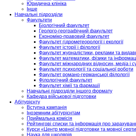
Юридична клініка
Інше
Навчальні підрозділи
Факультети
Біологічний факультет
Геолого-географічний факультет
Економіко-правовий факультет
Факультет гідрометеорології і екології
Факультет історії і філології
Факультет журналістики, реклами та видав
Факультет математики, фізики та інформац
Факультет міжнародних відносин, медіа і с
Факультет психології та соціальної роботи
Факультет романо-германської філології
Філологічний факультет
Факультет хімії та фармації
Навчальні підрозділи іншого формату
Кафедра військової підготовки
Абітурієнту
Вступна кампанія
Іноземним абітурієнтам
Приймальна комісія
Рейтингові списки та інформація про зарахуван
Курси «Центр мовної підготовки та мовної серти
Наука для школярів