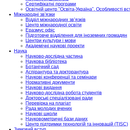
Сертифікатні програми
Освітній центр "Освіта-Україна". Особливості в
Міжнародні зв'язки
Відділ міжнародних зв’язків
Центр міжнародної освіти
Еразмус офіс
Підготовче відділення для іноземних громадян
Центри культури і мови
Академічні наукові проекти
Наука
Науково-дослідна частина
Наукова бібліотека
Ботанічний сад
Аспірантура та докторантура
Наукові конференції та семінари
Нормативні документи
Наукові видання
Науково-дослідна робота студентів
Докторські спеціалізовані ради
Перевірка на плагіат
Рада молодих вчених
Наукові школи
Науковометричні бази даних
Центр підтримки технологій та інновацій (TISC)
Зимовий вступ