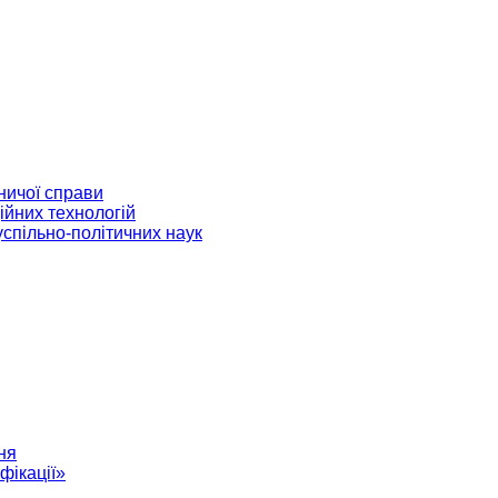
ничої справи
ійних технологій
успільно-політичних наук
ня
фікації»