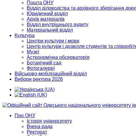
Пошта ОНУ
Відділ діловодства та архівного зберігання док
Юридичний відділ
Архів матеріалів
Відділ внутрішнього аудиту
Матеріальний відділ
Культура
Центри культури і мови
Центр культури і дозвілля студентів та співробіт
Музеї
Астрономічна обсерваторія
Ботанічний сад
Фотогалереї
Військово-мобілізаційний відділ
Вибори ректора 2026
Про ОНУ
Історія університету
Вчена рада
Ректорат