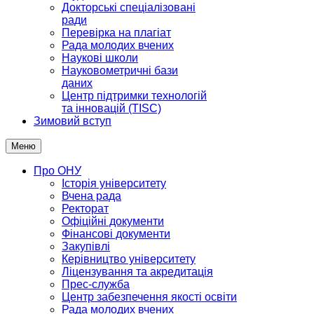
Докторські спеціалізовані
ради
Перевірка на плагіат
Рада молодих вчених
Наукові школи
Науковометричні бази
даних
Центр підтримки технологій
та інновацій (TISC)
Зимовий вступ
Меню
Про ОНУ
Історія університету
Вчена рада
Ректорат
Офіційні документи
Фінансові документи
Закупівлі
Керівництво університету
Ліцензування та акредитація
Прес-служба
Центр забезпечення якості освіти
Рада молодих вчених