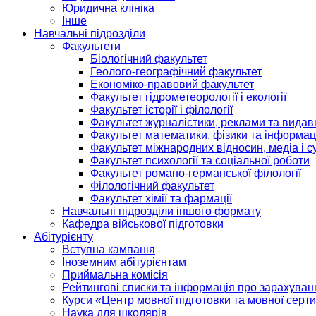
Юридична клініка
Інше
Навчальні підрозділи
Факультети
Біологічний факультет
Геолого-географічний факультет
Економіко-правовий факультет
Факультет гідрометеорології і екології
Факультет історії і філології
Факультет журналістики, реклами та видав
Факультет математики, фізики та інформац
Факультет міжнародних відносин, медіа і с
Факультет психології та соціальної роботи
Факультет романо-германської філології
Філологічний факультет
Факультет хімії та фармації
Навчальні підрозділи іншого формату
Кафедра військової підготовки
Абітурієнту
Вступна кампанія
Іноземним абітурієнтам
Приймальна комісія
Рейтингові списки та інформація про зарахуван
Курси «Центр мовної підготовки та мовної серти
Наука для школярів