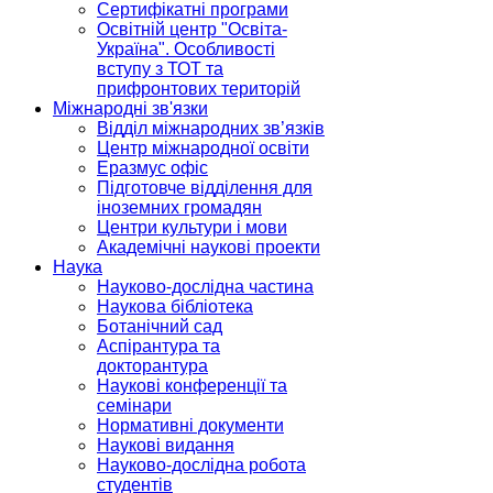
Сертифікатні програми
Освітній центр "Освіта-
Україна". Особливості
вступу з ТОТ та
прифронтових територій
Міжнародні зв'язки
Відділ міжнародних зв’язків
Центр міжнародної освіти
Еразмус офіс
Підготовче відділення для
іноземних громадян
Центри культури і мови
Академічні наукові проекти
Наука
Науково-дослідна частина
Наукова бібліотека
Ботанічний сад
Аспірантура та
докторантура
Наукові конференції та
семінари
Нормативні документи
Наукові видання
Науково-дослідна робота
студентів