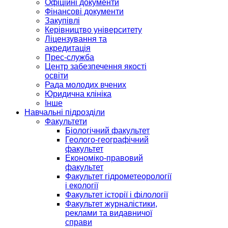
Офіційні документи
Фінансові документи
Закупівлі
Керівництво університету
Ліцензування та
акредитація
Прес-служба
Центр забезпечення якості
освіти
Рада молодих вчених
Юридична клініка
Інше
Навчальні підрозділи
Факультети
Біологічний факультет
Геолого-географічний
факультет
Економіко-правовий
факультет
Факультет гідрометеорології
і екології
Факультет історії і філології
Факультет журналістики,
реклами та видавничої
справи