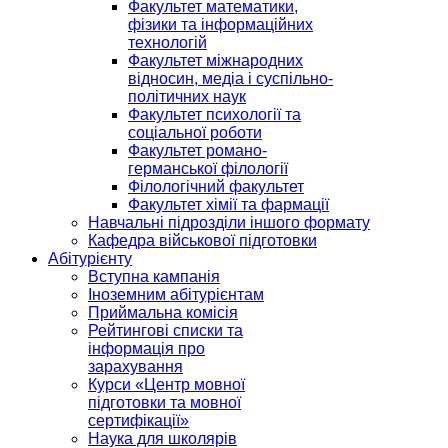
Факультет математики,
фізики та інформаційних
технологій
Факультет міжнародних
відносин, медіа і суспільно-
політичних наук
Факультет психології та
соціальної роботи
Факультет романо-
германської філології
Філологічний факультет
Факультет хімії та фармації
Навчальні підрозділи іншого формату
Кафедра військової підготовки
Абітурієнту
Вступна кампанія
Іноземним абітурієнтам
Приймальна комісія
Рейтингові списки та
інформація про
зарахування
Курси «Центр мовної
підготовки та мовної
сертифікації»
Наука для школярів