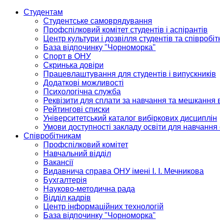
Студентам
Студентське самоврядування
Профспілковий комітет студентів і аспірантів
Центр культури і дозвілля студентів та співробіт
База відпочинку "Чорноморка"
Спорт в ОНУ
Скринька довіри
Працевлаштування для студентів і випускників
Додаткові можливості
Психологічна служба
Реквізити для сплати за навчання та мешкання 
Рейтингові списки
Університетський каталог вибіркових дисциплін
Умови доступності закладу освіти для навчання
Співробітникам
Профспілковий комітет
Навчальний відділ
Вакансії
Видавнича справа ОНУ імені І. І. Мечникова
Бухгалтерія
Науково-методична рада
Відділ кадрів
Центр інформаційних технологій
База відпочинку "Чорноморка"