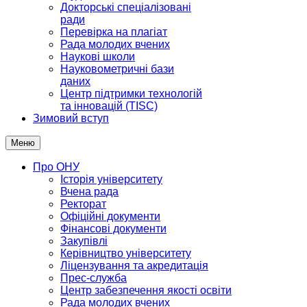
Докторські спеціалізовані
ради
Перевірка на плагіат
Рада молодих вчених
Наукові школи
Науковометричні бази
даних
Центр підтримки технологій
та інновацій (TISC)
Зимовий вступ
Меню
Про ОНУ
Історія університету
Вчена рада
Ректорат
Офіційні документи
Фінансові документи
Закупівлі
Керівництво університету
Ліцензування та акредитація
Прес-служба
Центр забезпечення якості освіти
Рада молодих вчених