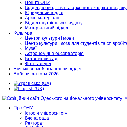
Пошта ОНУ
Відділ діловодства та архівного зберігання док
Юридичний відділ
Архів матеріалів
Відділ внутрішнього аудиту
Матеріальний відділ
Культура
Центри культури і мови
Центр культури і дозвілля студентів та співробіт
Музеї
Астрономічна обсерваторія
Ботанічний сад
Фотогалереї
Військово-мобілізаційний відділ
Вибори ректора 2026
Про ОНУ
Історія університету
Вчена рада
Ректорат