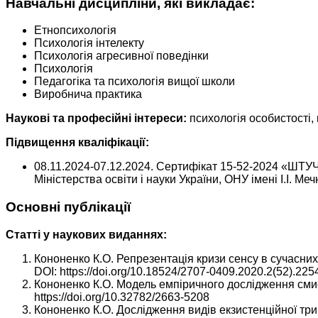
Навчальні дисципліни, які викладає:
Етнопсихологія
Психологія інтелекту
Психологія агресивної поведінки
Психологія
Педагогіка та психологія вищої школи
Виробнича практика
Наукові та професійні інтереси:
психологія особистості, 
Підвищення кваліфікації:
08.11.2024-07.12.2024. Сертифікат 15-52-2024 
Міністерства освіти і науки України, ОНУ імені І.І. М
Основні публікації
Статті у наукових виданнях:
Кононенко К.О. Репрезентація кризи сенсу в сучасних 
DOI: https://doi.org/10.18524/2707-0409.2020.2(52).225
Кононенко К.О. Модель емпіричного дослідження смисло
https://doi.org/10.32782/2663-5208
Кононенко К.О. Дослідження видів екзистенційної трив