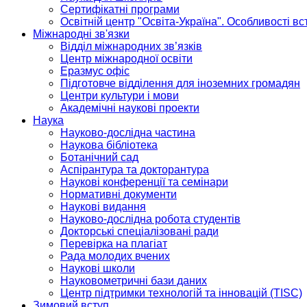
Сертифікатні програми
Освітній центр "Освіта-Україна". Особливості в
Міжнародні зв'язки
Відділ міжнародних зв’язків
Центр міжнародної освіти
Еразмус офіс
Підготовче відділення для іноземних громадян
Центри культури і мови
Академічні наукові проекти
Наука
Науково-дослідна частина
Наукова бібліотека
Ботанічний сад
Аспірантура та докторантура
Наукові конференції та семінари
Нормативні документи
Наукові видання
Науково-дослідна робота студентів
Докторські спеціалізовані ради
Перевірка на плагіат
Рада молодих вчених
Наукові школи
Науковометричні бази даних
Центр підтримки технологій та інновацій (TISC)
Зимовий вступ