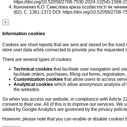
https://doi.org/10.52058/2708-7530-2024-12(54)-1568-1
Кононенко К.О. Смислова криза особистості як чинник
(62). С. 1361-1372 DOI: https://doi.org/10.52058/2708-
×
Information cookies
Cookies are short reports that are sent and stored on the hard
store user data while connected to provide you the requested
There are several types of cookies:
Technical cookies
that facilitate user navigation and us
facilitate orders, purchases, filling out forms, registration, 
Customization cookies
that allow users to access servi
Analytical cookies
which allow anonymous analysis of th
the websites.
So when you access our website, in compliance with Article 22
consent to their use. All of this is to improve our services. We
added by Google Analytics are governed by the privacy policie
However, please note that you can enable or disable cookies by