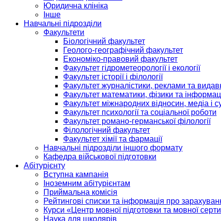
Юридична клініка
Інше
Навчальні підрозділи
Факультети
Біологічний факультет
Геолого-географічний факультет
Економіко-правовий факультет
Факультет гідрометеорології і екології
Факультет історії і філології
Факультет журналістики, реклами та видав
Факультет математики, фізики та інформац
Факультет міжнародних відносин, медіа і с
Факультет психології та соціальної роботи
Факультет романо-германської філології
Філологічний факультет
Факультет хімії та фармації
Навчальні підрозділи іншого формату
Кафедра військової підготовки
Абітурієнту
Вступна кампанія
Іноземним абітурієнтам
Приймальна комісія
Рейтингові списки та інформація про зарахуван
Курси «Центр мовної підготовки та мовної серти
Наука для школярів