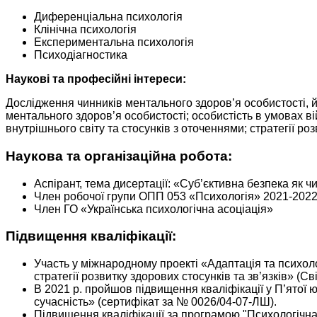
Диференціальна психологія
Клінічна психологія
Експериментальна психологія
Психодіагностика
Наукові та професійні інтереси:
Дослідження чинників ментального здоров’я особистості, й
ментального здоров’я особистості; особистість в умовах ві
внутрішнього світу та стосунків з оточеннями; стратегії роз
Наукова та організаційна робота:
Аспірант, тема дисертації: «Суб’єктивна безпека як ч
Член робочої групи ОПП 053 «Психологія» 2021-2022
Член ГО «Українська психологічна асоціація»
Підвищення кваліфікації:
Участь у міжнародному проекті «Адаптація та психоло
стратегії розвитку здорових стосунків та зв’язків» (
В 2021 р. пройшов підвищення кваліфікації у П’ятої ю
сучасність» (сертифікат за № 0026/04-07-ЛШ).
Підвищення кваліфікації за програмою "Психологічна 