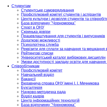
Студентам
Студентське самоврядування
Профспілковий комітет студентів і аспірантів
Центр культури і дозвілля студентів та співробіт
База відпочинку "Чорноморка"
Спорт в ОНУ
Скринька довіри
Працевлаштування для студентів і випускників
Додаткові можливості
Психологічна служба
Реквізити для сплати за навчання та мешкання 
Рейтингові списки
Університетський каталог вибіркових дисциплін
Умови доступності закладу освіти для навчання
Співробітникам
Профспілковий комітет
Навчальний відділ
Вакансії
Видавнича справа ОНУ імені І. І. Мечникова
Бухгалтерія
Науково-методична рада
Відділ кадрів
Центр інформаційних технологій
База відпочинку "Чорноморка"