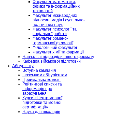
Факультет математики,
фізики та інформаційних
технологій
Факультет міжнародних
відносин, медіа і суспільно-
політичних наук
Факультет психології та
соціальної роботи
Факультет романо-
германської філології
Філологічний факультет
Факультет хімії та фармації
Навчальні підрозділи іншого формату
Кафедра військової підготовки
Абітурієнту
Вступна кампанія
Іноземним абітурієнтам
Приймальна комісія
Рейтингові списки та
інформація про
зарахування
Курси «Центр мовної
підготовки та мовної
сертифікації»
Наука для школярів