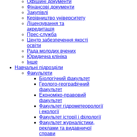
Офіційні документи
Фінансові документи
Закупівлі
Керівництво університету
Ліцензування та
акредитація
Прес-служба
Центр забезпечення якості
освіти
Рада молодих вчених
Юридична клініка
Інше
Навчальні підрозділи
Факультети
Біологічний факультет
Геолого-географічний
факультет
Економіко-правовий
факультет
Факультет гідрометеорології
і екології
Факультет історії і філології
Факультет журналістики,
реклами та видавничої
справи