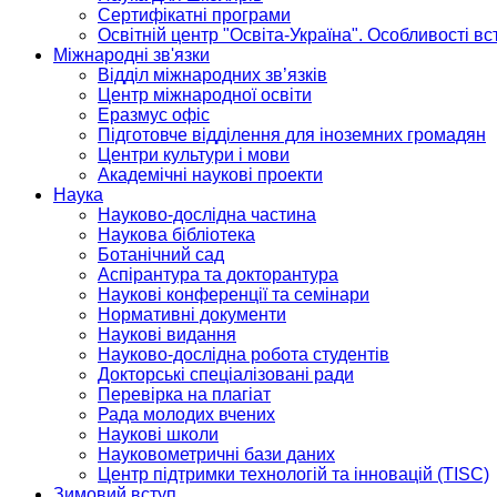
Сертифікатні програми
Освітній центр "Освіта-Україна". Особливості в
Міжнародні зв'язки
Відділ міжнародних зв’язків
Центр міжнародної освіти
Еразмус офіс
Підготовче відділення для іноземних громадян
Центри культури і мови
Академічні наукові проекти
Наука
Науково-дослідна частина
Наукова бібліотека
Ботанічний сад
Аспірантура та докторантура
Наукові конференції та семінари
Нормативні документи
Наукові видання
Науково-дослідна робота студентів
Докторські спеціалізовані ради
Перевірка на плагіат
Рада молодих вчених
Наукові школи
Науковометричні бази даних
Центр підтримки технологій та інновацій (TISC)
Зимовий вступ