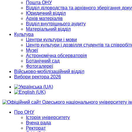
Пошта ОНУ
Відділ діловодства та архівного зберігання док
Юридичний відділ
Архів матеріалів
Відділ внутрішнього аудиту
Матеріальний відділ
Культура
Центри культури і мови
Центр культури і дозвілля студентів та співробіт
Музеї
Астрономічна обсерваторія
Ботанічний сад
Фотогалереї
Військово-мобілізаційний відділ
Вибори ректора 2026
Про ОНУ
Історія університету
Вчена рада
Ректорат