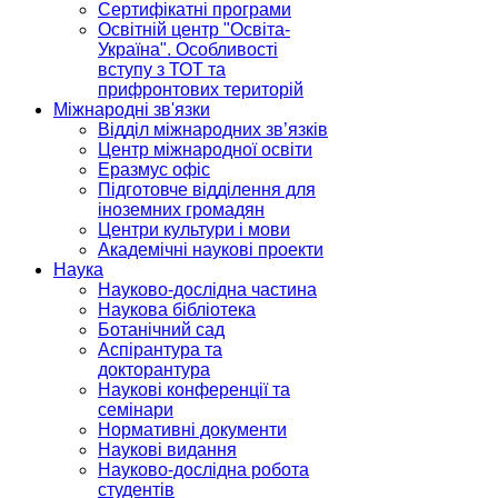
Сертифікатні програми
Освітній центр "Освіта-
Україна". Особливості
вступу з ТОТ та
прифронтових територій
Міжнародні зв'язки
Відділ міжнародних зв’язків
Центр міжнародної освіти
Еразмус офіс
Підготовче відділення для
іноземних громадян
Центри культури і мови
Академічні наукові проекти
Наука
Науково-дослідна частина
Наукова бібліотека
Ботанічний сад
Аспірантура та
докторантура
Наукові конференції та
семінари
Нормативні документи
Наукові видання
Науково-дослідна робота
студентів