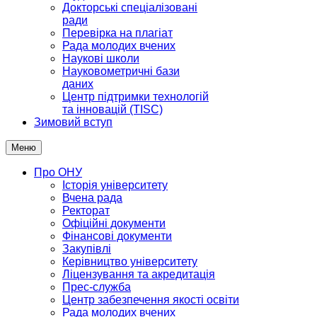
Докторські спеціалізовані
ради
Перевірка на плагіат
Рада молодих вчених
Наукові школи
Науковометричні бази
даних
Центр підтримки технологій
та інновацій (TISC)
Зимовий вступ
Меню
Про ОНУ
Історія університету
Вчена рада
Ректорат
Офіційні документи
Фінансові документи
Закупівлі
Керівництво університету
Ліцензування та акредитація
Прес-служба
Центр забезпечення якості освіти
Рада молодих вчених