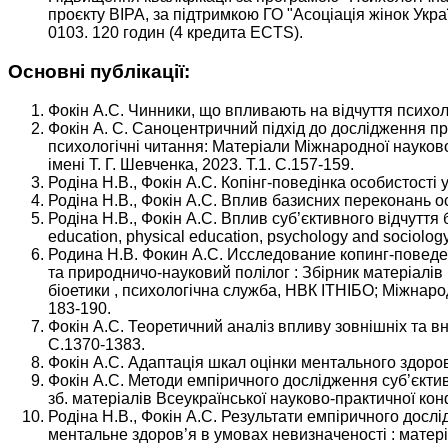
проєкту ВІРА, за підтримкою ГО "Асоціація жінок Ук
0103. 120 годин (4 кредита ECTS).
Основні публікації:
Фокін А.С. Чинники, що впливають на відчуття психоло
Фокін А. С. Саноцентричний підхід до дослідження про
психологічні читання: Матеріали Міжнародної наукової
імені Т. Г. Шевченка, 2023. Т.1. С.157-159.
Родіна Н.В., Фокін А.С. Копінг-поведінка особистості у
Родіна Н.В., Фокін А.С. Вплив базисних переконань осо
Родіна Н.В., Фокін А.С. Вплив суб’єктивного відчуття без
education, physical education, psychology and sociology
Родина Н.В. Фокин А.С. Исследование копинг-поведен
та природничо-науковий полілог : Збірник матеріалів І
біоетики , психологічна служба, НВК ІТНІБО; Міжнародна
183-190.
Фокін А.С. Теоретичний аналіз впливу зовнішніх та вн
С.1370-1383.
Фокін А.С. Адаптація шкал оцінки ментального здоров’
Фокін А.С. Методи емпіричного дослідження суб’єктив
зб. матеріалів Всеукраїнської науково-практичної конф
Родіна Н.В., Фокін А.С. Результати емпіричного досл
ментальне здоров’я в умовах невизначеності : матеріал