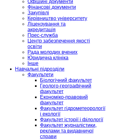
Офіційні документи
Фінансові документи
Закупівлі
Керівництво університету
Ліцензування та
акредитація
Прес-служба
Центр забезпечення якості
освіти
Рада молодих вчених
Юридична клініка
Інше
Навчальні підрозділи
Факультети
Біологічний факультет
Геолого-географічний
факультет
Економіко-правовий
факультет
Факультет гідрометеорології
і екології
Факультет історії і філології
Факультет журналістики,
реклами та видавничої
справи