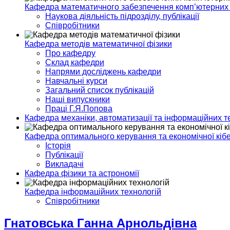
Кафедра математичного забезпечення комп’ютерних
Наукова діяльність підрозділу, публікації
Співробітники
Кафедра методів математичної фізики
Про кафедру
Склад кафедри
Напрями досліджень кафедри
Навчальні курси
Загальний список публікацій
Наші випускники
Праці Г.Я.Попова
Кафедра механіки, автоматизації та інформаційних т
Кафедра оптимального керування та економічної кіб
Історія
Публікації
Викладачі
Кафедра фізики та астрономії
Кафедра інформаційних технологій
Спiвробiтники
Гнатовська Ганна Арнольдівна