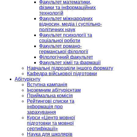
Факультет математики,
фізики та інформаційних
технологій
Факультет міжнародних
відносин, медіа і суспільно-
політичних наук
Факультет психології та
соціальної роботи
Факультет романо-
германської філології
Філологічний факультет
Факультет хімії та фармації
Навчальні підрозділи іншого формату
Кафедра військової підготовки
Абітурієнту
Вступна кампанія
Іноземним абітурієнтам
Приймальна комісія
Рейтингові списки та
інформація про
зарахування
Курси «Центр мовної
підготовки та мовної
сертифікації»
Наука для школярів