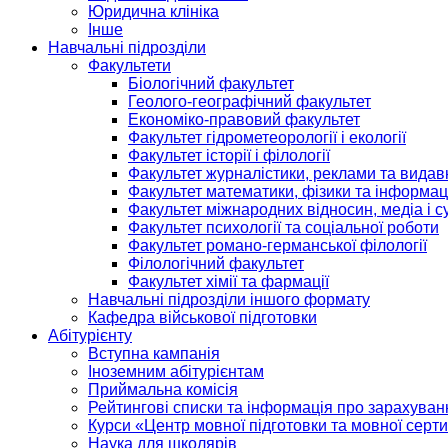
Юридична клініка
Інше
Навчальні підрозділи
Факультети
Біологічний факультет
Геолого-географічний факультет
Економіко-правовий факультет
Факультет гідрометеорології і екології
Факультет історії і філології
Факультет журналістики, реклами та видав
Факультет математики, фізики та інформац
Факультет міжнародних відносин, медіа і с
Факультет психології та соціальної роботи
Факультет романо-германської філології
Філологічний факультет
Факультет хімії та фармації
Навчальні підрозділи іншого формату
Кафедра військової підготовки
Абітурієнту
Вступна кампанія
Іноземним абітурієнтам
Приймальна комісія
Рейтингові списки та інформація про зарахуван
Курси «Центр мовної підготовки та мовної серти
Наука для школярів