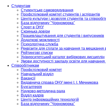
Студентам
Студентське самоврядування
Профспілковий комітет студентів і аспірантів
Центр культури і дозвілля студентів та співробіт
База відпочинку "Чорноморка"
Спорт в ОНУ
Скринька довіри
Працевлаштування для студентів і випускників
Додаткові можливості
Психологічна служба
Реквізити для сплати за навчання та мешкання 
Рейтингові списки
Університетський каталог вибіркових дисциплін
Умови доступності закладу освіти для навчання
Співробітникам
Профспілковий комітет
Навчальний відділ
Вакансії
Видавнича справа ОНУ імені І. І. Мечникова
Бухгалтерія
Науково-методична рада
Відділ кадрів
Центр інформаційних технологій
База відпочинку "Чорноморка"