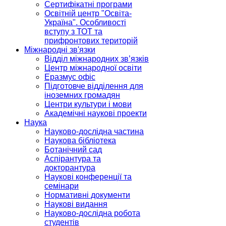
Сертифікатні програми
Освітній центр "Освіта-
Україна". Особливості
вступу з ТОТ та
прифронтових територій
Міжнародні зв'язки
Відділ міжнародних зв’язків
Центр міжнародної освіти
Еразмус офіс
Підготовче відділення для
іноземних громадян
Центри культури і мови
Академічні наукові проекти
Наука
Науково-дослідна частина
Наукова бібліотека
Ботанічний сад
Аспірантура та
докторантура
Наукові конференції та
семінари
Нормативні документи
Наукові видання
Науково-дослідна робота
студентів