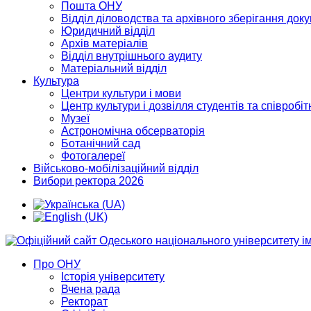
Пошта ОНУ
Відділ діловодства та архівного зберігання док
Юридичний відділ
Архів матеріалів
Відділ внутрішнього аудиту
Матеріальний відділ
Культура
Центри культури і мови
Центр культури і дозвілля студентів та співробіт
Музеї
Астрономічна обсерваторія
Ботанічний сад
Фотогалереї
Військово-мобілізаційний відділ
Вибори ректора 2026
Про ОНУ
Історія університету
Вчена рада
Ректорат