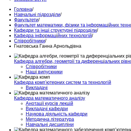
Головна
/
Навчальні підрозділи
/
Факультети
/
Факультет математики, фізики та інформаційних техн
Кафедри та інші структурні підрозділи
/
Кафедра інформаційних технологій
/
Спiвробiтники
/
Гнатовська Ганна Арнольдівна
Кафедра алгебри, геометрії та диференціальних рівн
Співробітники
Наші випускники
Кафедра комп'ютерних систем та технологій
Викладачі
Кафедра математичного аналізу
Анотації курсів лекцій
Викладачі кафедри
Наукова діяльність кафедри
Методична література
Навчальні дисципліни