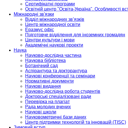
Сертифікатні програми
Освітній центр "Освіта-Україна". Особливості в
Міжнародні зв'язки
Відділ міжнародних зв’язків
Центр міжнародної освіти
Еразмус офіс
Підготовче відділення для іноземних громадян
Центри культури і мови
Академічні наукові проекти
Наука
Науково-дослідна частина
Наукова бібліотека
Ботанічний сад
Аспірантура та докторантура
Наукові конференції та семінари
Нормативні документи
Наукові видання
Науково-дослідна робота студентів
Докторські спеціалізовані ради
Перевірка на плагіат
Рада молодих вчених
Наукові школи
Науковометричні бази даних
Центр підтримки технологій та інновацій (TISC)
Зимовий вступ