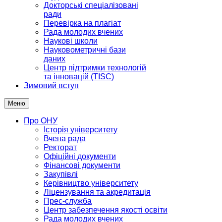
Докторські спеціалізовані
ради
Перевірка на плагіат
Рада молодих вчених
Наукові школи
Науковометричні бази
даних
Центр підтримки технологій
та інновацій (TISC)
Зимовий вступ
Меню
Про ОНУ
Історія університету
Вчена рада
Ректорат
Офіційні документи
Фінансові документи
Закупівлі
Керівництво університету
Ліцензування та акредитація
Прес-служба
Центр забезпечення якості освіти
Рада молодих вчених