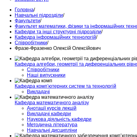
Головна
/
Навчальні підрозділи
/
Факультети
/
Факультет математики, фізики та інформаційних техн
Кафедри та інші структурні підрозділи
/
Кафедра інформаційних технологій
/
Спiвробiтники
/
Фразе-Фразенко Олексій Олексійович
Кафедра алгебри, геометрії та диференціальних рівн
Співробітники
Наші випускники
Кафедра комп'ютерних систем та технологій
Викладачі
Кафедра математичного аналізу
Анотації курсів лекцій
Викладачі кафедри
Наукова діяльність кафедри
Методична література
Навчальні дисципліни