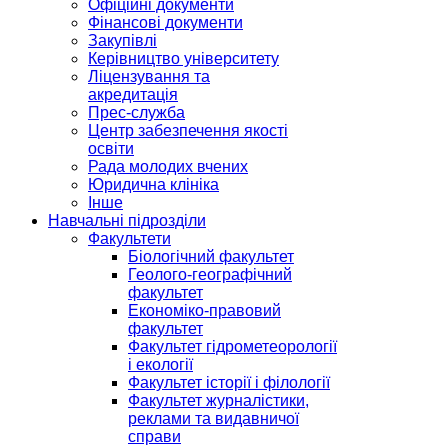
Офіційні документи
Фінансові документи
Закупівлі
Керівництво університету
Ліцензування та
акредитація
Прес-служба
Центр забезпечення якості
освіти
Рада молодих вчених
Юридична клініка
Інше
Навчальні підрозділи
Факультети
Біологічний факультет
Геолого-географічний
факультет
Економіко-правовий
факультет
Факультет гідрометеорології
і екології
Факультет історії і філології
Факультет журналістики,
реклами та видавничої
справи