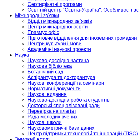
Сертифікатні програми
Освітній центр "Освіта-Україна". Особливості в
Міжнародні зв'язки
Відділ міжнародних зв’язків
Центр міжнародної освіти
Еразмус офіс
Підготовче відділення для іноземних громадян
Центри культури і мови
Академічні наукові проекти
Наука
Науково-дослідна частина
Наукова бібліотека
Ботанічний сад
Аспірантура та докторантура
Наукові конференції та семінари
Нормативні документи
Наукові видання
Науково-дослідна робота студентів
Докторські спеціалізовані ради
Перевірка на плагіат
Рада молодих вчених
Наукові школи
Науковометричні бази даних
Центр підтримки технологій та інновацій (TISC)
Зимовий вступ