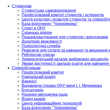
Студентам
Студентське самоврядування
Профспілковий комітет студентів і аспірантів
Центр культури і дозвілля студентів та співробіт
База відпочинку "Чорноморка"
Спорт в ОНУ
Скринька довіри
Працевлаштування для студентів і випускників
Додаткові можливості
Психологічна служба
Реквізити для сплати за навчання та мешкання 
Рейтингові списки
Університетський каталог вибіркових дисциплін
Умови доступності закладу освіти для навчання
Співробітникам
Профспілковий комітет
Навчальний відділ
Вакансії
Видавнича справа ОНУ імені І. І. Мечникова
Бухгалтерія
Науково-методична рада
Відділ кадрів
Центр інформаційних технологій
База відпочинку "Чорноморка"