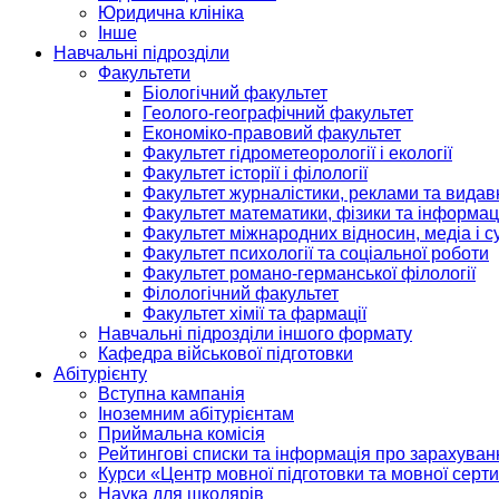
Юридична клініка
Інше
Навчальні підрозділи
Факультети
Біологічний факультет
Геолого-географічний факультет
Економіко-правовий факультет
Факультет гідрометеорології і екології
Факультет історії і філології
Факультет журналістики, реклами та видав
Факультет математики, фізики та інформац
Факультет міжнародних відносин, медіа і с
Факультет психології та соціальної роботи
Факультет романо-германської філології
Філологічний факультет
Факультет хімії та фармації
Навчальні підрозділи іншого формату
Кафедра військової підготовки
Абітурієнту
Вступна кампанія
Іноземним абітурієнтам
Приймальна комісія
Рейтингові списки та інформація про зарахуван
Курси «Центр мовної підготовки та мовної серти
Наука для школярів