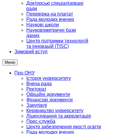
Докторські спеціалізовані
ради
Перевірка на плагіат
Рада молодих вчених
Наукові школи
Науковометричні бази
даних
Центр підтримки технологій
та інновацій (TISC)
Зимовий вступ
Меню
Про ОНУ
Історія університету
Вчена рада
Ректорат
Офіційні документи
Фінансові документи
Закупівлі
Керівництво університету
Ліцензування та акредитація
Прес-служба
Центр забезпечення якості освіти
Рада молодих вчених