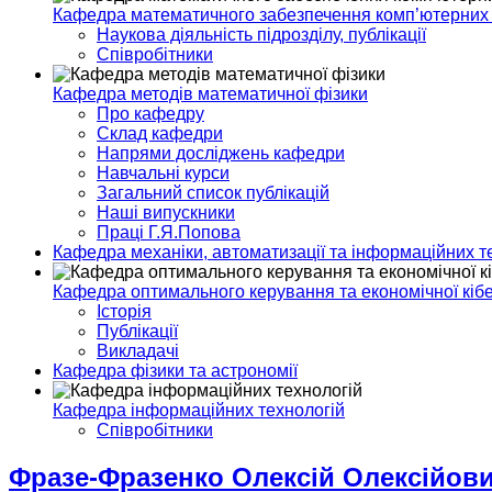
Кафедра математичного забезпечення комп’ютерних
Наукова діяльність підрозділу, публікації
Співробітники
Кафедра методів математичної фізики
Про кафедру
Склад кафедри
Напрями досліджень кафедри
Навчальні курси
Загальний список публікацій
Наші випускники
Праці Г.Я.Попова
Кафедра механіки, автоматизації та інформаційних т
Кафедра оптимального керування та економічної кіб
Історія
Публікації
Викладачі
Кафедра фізики та астрономії
Кафедра інформаційних технологій
Спiвробiтники
Фразе-Фразенко Олексій Олексійов