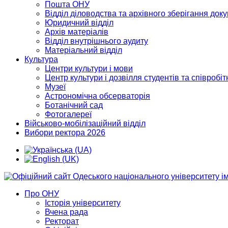
Пошта ОНУ
Відділ діловодства та архівного зберігання док
Юридичний відділ
Архів матеріалів
Відділ внутрішнього аудиту
Матеріальний відділ
Культура
Центри культури і мови
Центр культури і дозвілля студентів та співробіт
Музеї
Астрономічна обсерваторія
Ботанічний сад
Фотогалереї
Військово-мобілізаційний відділ
Вибори ректора 2026
Про ОНУ
Історія університету
Вчена рада
Ректорат