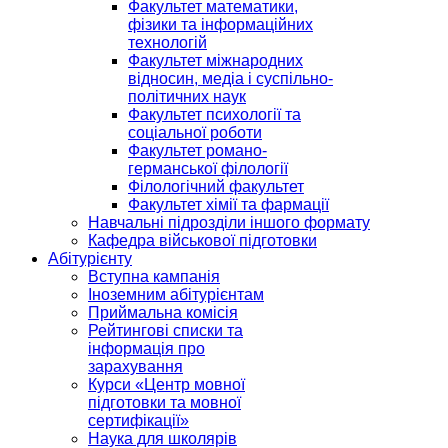
Факультет математики,
фізики та інформаційних
технологій
Факультет міжнародних
відносин, медіа і суспільно-
політичних наук
Факультет психології та
соціальної роботи
Факультет романо-
германської філології
Філологічний факультет
Факультет хімії та фармації
Навчальні підрозділи іншого формату
Кафедра військової підготовки
Абітурієнту
Вступна кампанія
Іноземним абітурієнтам
Приймальна комісія
Рейтингові списки та
інформація про
зарахування
Курси «Центр мовної
підготовки та мовної
сертифікації»
Наука для школярів