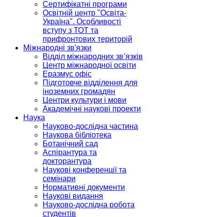
Сертифікатні програми
Освітній центр "Освіта-
Україна". Особливості
вступу з ТОТ та
прифронтових територій
Міжнародні зв'язки
Відділ міжнародних зв’язків
Центр міжнародної освіти
Еразмус офіс
Підготовче відділення для
іноземних громадян
Центри культури і мови
Академічні наукові проекти
Наука
Науково-дослідна частина
Наукова бібліотека
Ботанічний сад
Аспірантура та
докторантура
Наукові конференції та
семінари
Нормативні документи
Наукові видання
Науково-дослідна робота
студентів