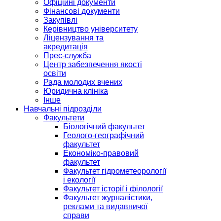
Офіційні документи
Фінансові документи
Закупівлі
Керівництво університету
Ліцензування та
акредитація
Прес-служба
Центр забезпечення якості
освіти
Рада молодих вчених
Юридична клініка
Інше
Навчальні підрозділи
Факультети
Біологічний факультет
Геолого-географічний
факультет
Економіко-правовий
факультет
Факультет гідрометеорології
і екології
Факультет історії і філології
Факультет журналістики,
реклами та видавничої
справи