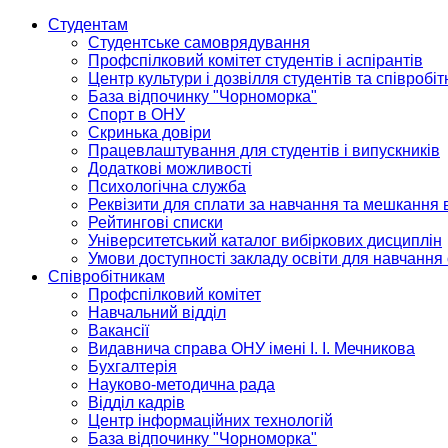
Студентам
Студентське самоврядування
Профспілковий комітет студентів і аспірантів
Центр культури і дозвілля студентів та співробіт
База відпочинку "Чорноморка"
Спорт в ОНУ
Скринька довіри
Працевлаштування для студентів і випускників
Додаткові можливості
Психологічна служба
Реквізити для сплати за навчання та мешкання 
Рейтингові списки
Університетський каталог вибіркових дисциплін
Умови доступності закладу освіти для навчання
Співробітникам
Профспілковий комітет
Навчальний відділ
Вакансії
Видавнича справа ОНУ імені І. І. Мечникова
Бухгалтерія
Науково-методична рада
Відділ кадрів
Центр інформаційних технологій
База відпочинку "Чорноморка"