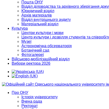
Пошта ОНУ
Відділ діловодства та архівного зберігання док
Юридичний відділ
Архів матеріалів
Відділ внутрішнього аудиту
Матеріальний відділ
Культура
Центри культури і мови
Центр культури і дозвілля студентів та співробіт
Музеї
Астрономічна обсерваторія
Ботанічний сад
Фотогалереї
Військово-мобілізаційний відділ
Вибори ректора 2026
Про ОНУ
Історія університету
Вчена рада
Ректорат