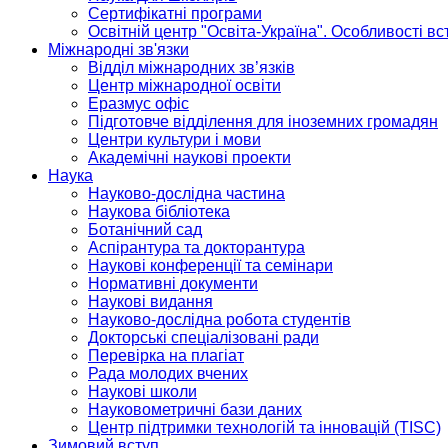
Сертифікатні програми
Освітній центр "Освіта-Україна". Особливості в
Міжнародні зв'язки
Відділ міжнародних зв’язків
Центр міжнародної освіти
Еразмус офіс
Підготовче відділення для іноземних громадян
Центри культури і мови
Академічні наукові проекти
Наука
Науково-дослідна частина
Наукова бібліотека
Ботанічний сад
Аспірантура та докторантура
Наукові конференції та семінари
Нормативні документи
Наукові видання
Науково-дослідна робота студентів
Докторські спеціалізовані ради
Перевірка на плагіат
Рада молодих вчених
Наукові школи
Науковометричні бази даних
Центр підтримки технологій та інновацій (TISC)
Зимовий вступ