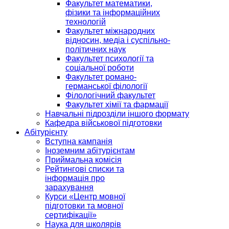
Факультет математики,
фізики та інформаційних
технологій
Факультет міжнародних
відносин, медіа і суспільно-
політичних наук
Факультет психології та
соціальної роботи
Факультет романо-
германської філології
Філологічний факультет
Факультет хімії та фармації
Навчальні підрозділи іншого формату
Кафедра військової підготовки
Абітурієнту
Вступна кампанія
Іноземним абітурієнтам
Приймальна комісія
Рейтингові списки та
інформація про
зарахування
Курси «Центр мовної
підготовки та мовної
сертифікації»
Наука для школярів