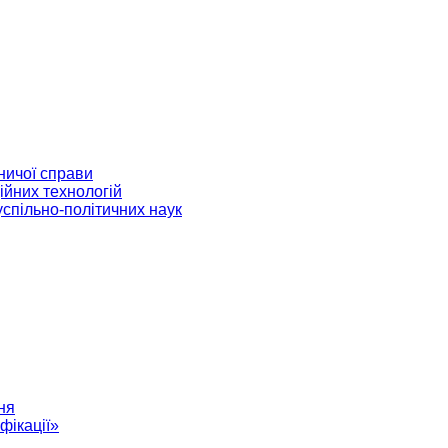
ничої справи
ійних технологій
успільно-політичних наук
ня
фікації»