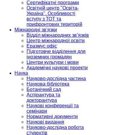
Сертифікатні програми
Освітній центр "Освіта-
Україна". Особливості
вступу з ТОТ та
прифронтових територій
Міжнародні зв'язки
Відділ міжнародних зв’язків
Центр міжнародної освіти
Еразмус офіс
Підготовче відділення для
іноземних громадян
Центри культури і мови
Академічні наукові проекти
Наука
Науково-дослідна частина
Наукова бібліотека
Ботанічний сад
Аспірантура та
докторантура
Наукові конференції та
семінари
Нормативні документи
Наукові видання
Науково-дослідна робота
студентів