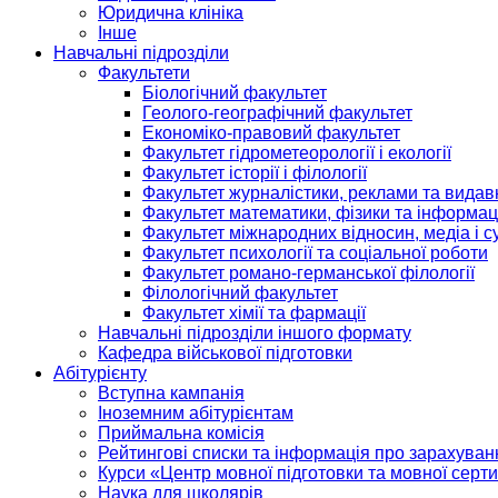
Юридична клініка
Інше
Навчальні підрозділи
Факультети
Біологічний факультет
Геолого-географічний факультет
Економіко-правовий факультет
Факультет гідрометеорології і екології
Факультет історії і філології
Факультет журналістики, реклами та видав
Факультет математики, фізики та інформац
Факультет міжнародних відносин, медіа і с
Факультет психології та соціальної роботи
Факультет романо-германської філології
Філологічний факультет
Факультет хімії та фармації
Навчальні підрозділи іншого формату
Кафедра військової підготовки
Абітурієнту
Вступна кампанія
Іноземним абітурієнтам
Приймальна комісія
Рейтингові списки та інформація про зарахуван
Курси «Центр мовної підготовки та мовної серти
Наука для школярів