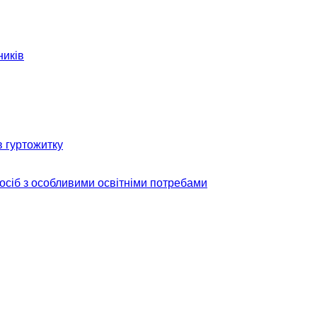
ників
в гуртожитку
 осіб з особливими освітніми потребами