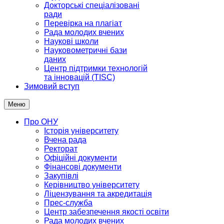
Докторські спеціалізовані
ради
Перевірка на плагіат
Рада молодих вчених
Наукові школи
Науковометричні бази
даних
Центр підтримки технологій
та інновацій (TISC)
Зимовий вступ
Меню
Про ОНУ
Історія університету
Вчена рада
Ректорат
Офіційні документи
Фінансові документи
Закупівлі
Керівництво університету
Ліцензування та акредитація
Прес-служба
Центр забезпечення якості освіти
Рада молодих вчених