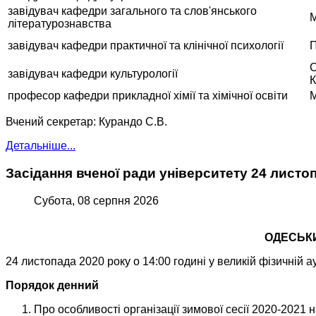
завідувач кафедри загального та слов'янського
М
літературознавства
завідувач кафедри практичної та клінічної психології
П
С
завідувач кафедри культурології
К
професор кафедри прикладної хімії та хімічної освіти
М
Вчений секретар: Курандо С.В.
Детальніше...
Засідання вченої ради університету 24 листо
Субота, 08 серпня 2026
ОДЕСЬКИ
24 листопада 2020 року о 14:00 годині у великій фізичній а
Порядок денний
Про особливості організації зимової сесії 2020-2021 