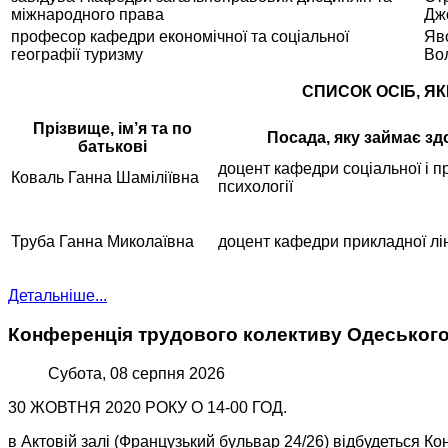
міжнародного права
Дж
професор кафедри економічної та соціальної
Яво
географії туризму
Во
СПИСОК ОСІБ, Я
Прізвище, ім’я та по
Посада, яку займає з
батькові
доцент кафедри соціальної і п
Коваль Ганна Шаміліївна
психології
Труба Ганна Миколаївна
доцент кафедри прикладної лін
Детальніше...
Конференція трудового колективу Одеського н
Субота, 08 серпня 2026
30 ЖОВТНЯ 2020 РОКУ О 14-00 ГОД.
в Актовій залі (Французький бульвар 24/26) відбудеться К