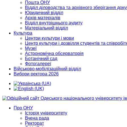
Пошта ОНУ
Відділ діловодства та архівного зберігання док
Юридичний відділ
Архів матеріалів
Відділ внутрішнього аудиту
Матеріальний відділ
Культура
Центри культури і мови
Центр культури і дозвілля студентів та співробіт
Музеї
Астрономічна обсерваторія
Ботанічний сад
Фотогалереї
Військово-мобілізаційний відділ
Вибори ректора 2026
Про ОНУ
Історія університету
Вчена рада
Ректорат