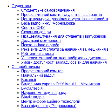
Студентам
Студентське самоврядування
Профспілковий комітет студентів і аспірантів
Центр культури і дозвілля студентів та співробіт
База відпочинку "Чорноморка"
Спорт в ОНУ
Скринька довіри
Працевлаштування для студентів і випускників
Додаткові можливості
Психологічна служба
Реквізити для сплати за навчання та мешкання 
Рейтингові списки
Університетський каталог вибіркових дисциплін
Умови доступності закладу освіти для навчання
Співробітникам
Профспілковий комітет
Навчальний відділ
Вакансії
Видавнича справа ОНУ імені І. І. Мечникова
Бухгалтерія
Науково-методична рада
Відділ кадрів
Центр інформаційних технологій
База відпочинку "Чорноморка"