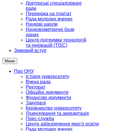
Докторські спеціалізовані
ради
Перевірка на плагіат
Рада молодих вчених
Наукові школи
Науковометричні бази
даних
Центр підтримки технологій
та інновацій (TISC)
Зимовий вступ
Меню
Про ОНУ
Історія університету
Вчена рада
Ректорат
Офіційні документи
Фінансові документи
Закупівлі
Керівництво університету
Ліцензування та акредитація
Прес-служба
Центр забезпечення якості освіти
Рада молодих вчених