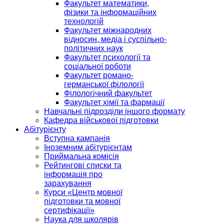
Факультет математики,
фізики та інформаційних
технологій
Факультет міжнародних
відносин, медіа і суспільно-
політичних наук
Факультет психології та
соціальної роботи
Факультет романо-
германської філології
Філологічний факультет
Факультет хімії та фармації
Навчальні підрозділи іншого формату
Кафедра військової підготовки
Абітурієнту
Вступна кампанія
Іноземним абітурієнтам
Приймальна комісія
Рейтингові списки та
інформація про
зарахування
Курси «Центр мовної
підготовки та мовної
сертифікації»
Наука для школярів