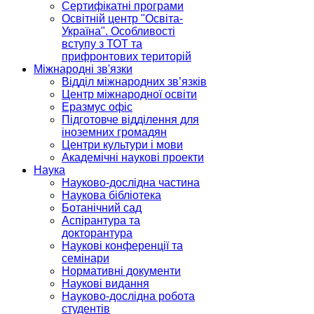
Сертифікатні програми
Освітній центр "Освіта-
Україна". Особливості
вступу з ТОТ та
прифронтових територій
Міжнародні зв'язки
Відділ міжнародних зв’язків
Центр міжнародної освіти
Еразмус офіс
Підготовче відділення для
іноземних громадян
Центри культури і мови
Академічні наукові проекти
Наука
Науково-дослідна частина
Наукова бібліотека
Ботанічний сад
Аспірантура та
докторантура
Наукові конференції та
семінари
Нормативні документи
Наукові видання
Науково-дослідна робота
студентів