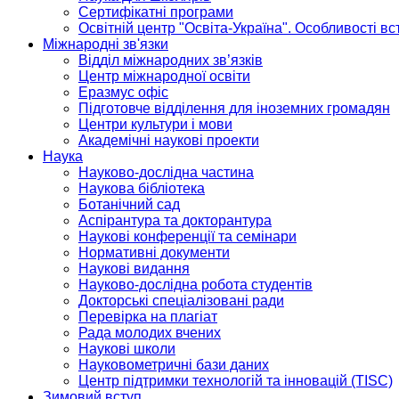
Сертифікатні програми
Освітній центр "Освіта-Україна". Особливості в
Міжнародні зв'язки
Відділ міжнародних зв’язків
Центр міжнародної освіти
Еразмус офіс
Підготовче відділення для іноземних громадян
Центри культури і мови
Академічні наукові проекти
Наука
Науково-дослідна частина
Наукова бібліотека
Ботанічний сад
Аспірантура та докторантура
Наукові конференції та семінари
Нормативні документи
Наукові видання
Науково-дослідна робота студентів
Докторські спеціалізовані ради
Перевірка на плагіат
Рада молодих вчених
Наукові школи
Науковометричні бази даних
Центр підтримки технологій та інновацій (TISC)
Зимовий вступ