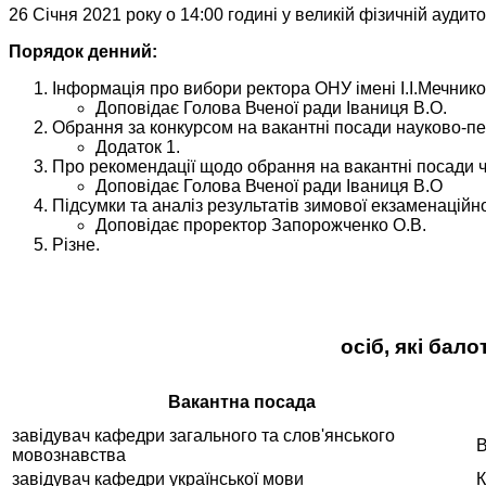
26 Січня 2021 року о 14:00 годині у великій фізичній аудит
Порядок денний:
Інформація про вибори ректора ОНУ імені І.І.Мечник
Доповідає Голова Вченої ради Іваниця В.О.
Обрання за конкурсом на вакантні посади науково-пед
Додаток 1.
Про рекомендації щодо обрання на вакантні посади 
Доповідає Голова Вченої ради Іваниця В.О
Підсумки та аналіз результатів зимової екзаменаційн
Доповідає проректор Запорожченко О.В.
Різне.
осіб, які бал
Вакантна посада
завідувач кафедри загального та слов'янського
В
мовознавства
завідувач кафедри української мови
К