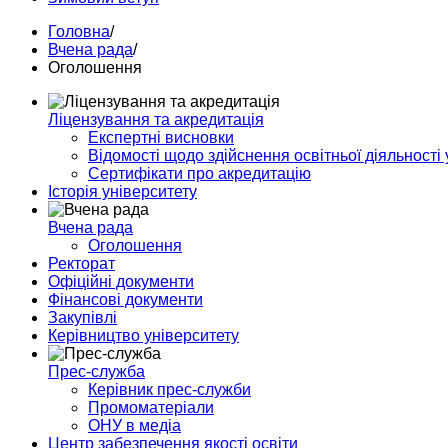
Головна
/
Вчена рада
/
Оголошення
Ліцензування та акредитація
Експертні висновки
Відомості щодо здійснення освітньої діяльності 
Сертифікати про акредитацію
Історія університету
Вчена рада
Оголошення
Ректорат
Офіційні документи
Фінансові документи
Закупівлі
Керівництво університету
Прес-служба
Керівник прес-служби
Промоматерiали
ОНУ в медіа
Центр забезпечення якості освіти