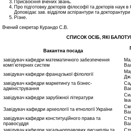
Присвоєння вчених звань.
Про підготовку докторів філософії та докторів наук в 
Доповідає зав. відділом аспірантури та докторантур
Різне.
Вчений секретар Курандо С.В.
СПИСОК ОСІБ, ЯКІ БАЛОТ
Вакантна посада
завідувач кафедри математичного забезпечення
Ма
комп’ютерних систем
Ва
Ма
завідувач кафедри французької філології
Джа
завідувач кафедри маркетингу та бізнес-
Са
адміністрування
Ва
Си
завідувач кафедри зарубіжної літератури
Іва
См
Завідувач кафедри археології та етнології України
Ва
завідувач кафедри конституційного права та
Ст
правосуддя
Ва
завідувач кафедри загальноправових дисциплін та
Ст