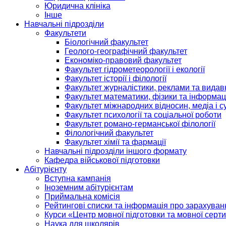
Юридична клініка
Інше
Навчальні підрозділи
Факультети
Біологічний факультет
Геолого-географічний факультет
Економіко-правовий факультет
Факультет гідрометеорології і екології
Факультет історії і філології
Факультет журналістики, реклами та видав
Факультет математики, фізики та інформац
Факультет міжнародних відносин, медіа і с
Факультет психології та соціальної роботи
Факультет романо-германської філології
Філологічний факультет
Факультет хімії та фармації
Навчальні підрозділи іншого формату
Кафедра військової підготовки
Абітурієнту
Вступна кампанія
Іноземним абітурієнтам
Приймальна комісія
Рейтингові списки та інформація про зарахуван
Курси «Центр мовної підготовки та мовної серти
Наука для школярів