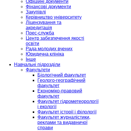
Офіційні документи
Фінансові документи
Закупівлі
Керівництво університету
Ліцензування та
акредитація
Прес-служба
Центр забезпечення якості
освіти
Рада молодих вчених
Юридична клініка
Інше
Навчальні підрозділи
Факультети
Біологічний факультет
Геолого-географічний
факультет
Економіко-правовий
факультет
Факультет гідрометеорології
і екології
Факультет історії і філології
Факультет журналістики,
реклами та видавничої
справи