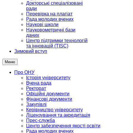
Докторські спеціалізовані
ради
Перевірка на плагіат
Рада молодих вчених
Наукові школи
Науковометричні бази
даних
Центр підтримки технологій
та інновацій (TISC)
Зимовий вступ
Меню
Про ОНУ
Історія університету
Вчена рада
Ректорат
Офіційні документи
Фінансові документи
Закупівлі
Керівництво університету
Ліцензування та акредитація
Прес-служба
Центр забезпечення якості освіти
Рада молодих вчених