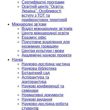
Сертифікатні програми
Освітній центр "Освіта-
Україна". Особливості
вступу з ТОТ та
прифронтових територій
Міжнародні зв'язки
Відділ міжнародних зв’язків
Центр міжнародної освіти
Еразмус офіс
Підготовче відділення для
іноземних громадян
Центри культури і мови
Академічні наукові проекти
Наука
Науково-дослідна частина
Наукова бібліотека
Ботанічний сад
Аспірантура та
докторантура
Наукові конференції та
семінари
Нормативні документи
Наукові видання
Науково-дослідна робота
студентів