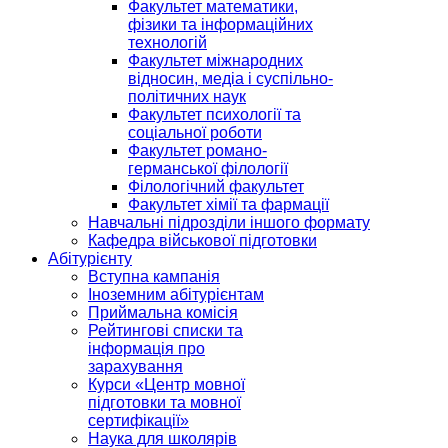
Факультет математики,
фізики та інформаційних
технологій
Факультет міжнародних
відносин, медіа і суспільно-
політичних наук
Факультет психології та
соціальної роботи
Факультет романо-
германської філології
Філологічний факультет
Факультет хімії та фармації
Навчальні підрозділи іншого формату
Кафедра військової підготовки
Абітурієнту
Вступна кампанія
Іноземним абітурієнтам
Приймальна комісія
Рейтингові списки та
інформація про
зарахування
Курси «Центр мовної
підготовки та мовної
сертифікації»
Наука для школярів