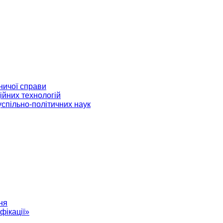
ничої справи
ійних технологій
успільно-політичних наук
ня
фікації»