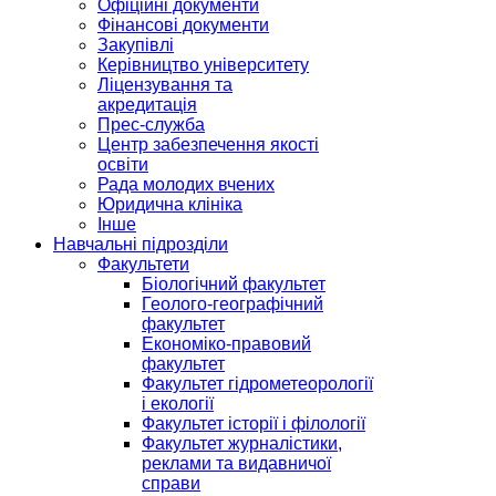
Офіційні документи
Фінансові документи
Закупівлі
Керівництво університету
Ліцензування та
акредитація
Прес-служба
Центр забезпечення якості
освіти
Рада молодих вчених
Юридична клініка
Інше
Навчальні підрозділи
Факультети
Біологічний факультет
Геолого-географічний
факультет
Економіко-правовий
факультет
Факультет гідрометеорології
і екології
Факультет історії і філології
Факультет журналістики,
реклами та видавничої
справи