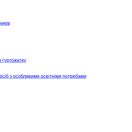
ників
в гуртожитку
 осіб з особливими освітніми потребами