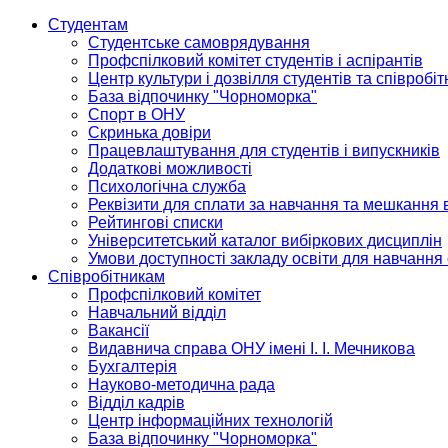
Студентам
Студентське самоврядування
Профспілковий комітет студентів і аспірантів
Центр культури і дозвілля студентів та співробіт
База відпочинку "Чорноморка"
Спорт в ОНУ
Скринька довіри
Працевлаштування для студентів і випускників
Додаткові можливості
Психологічна служба
Реквізити для сплати за навчання та мешкання 
Рейтингові списки
Університетський каталог вибіркових дисциплін
Умови доступності закладу освіти для навчання
Співробітникам
Профспілковий комітет
Навчальний відділ
Вакансії
Видавнича справа ОНУ імені І. І. Мечникова
Бухгалтерія
Науково-методична рада
Відділ кадрів
Центр інформаційних технологій
База відпочинку "Чорноморка"