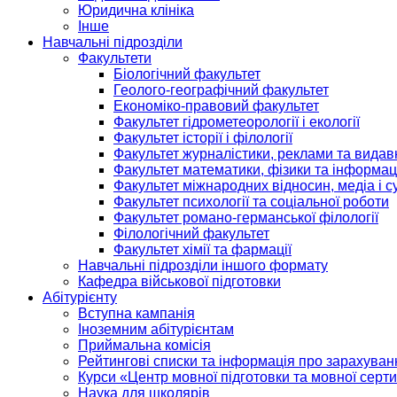
Юридична клініка
Інше
Навчальні підрозділи
Факультети
Біологічний факультет
Геолого-географічний факультет
Економіко-правовий факультет
Факультет гідрометеорології і екології
Факультет історії і філології
Факультет журналістики, реклами та видав
Факультет математики, фізики та інформац
Факультет міжнародних відносин, медіа і с
Факультет психології та соціальної роботи
Факультет романо-германської філології
Філологічний факультет
Факультет хімії та фармації
Навчальні підрозділи іншого формату
Кафедра військової підготовки
Абітурієнту
Вступна кампанія
Іноземним абітурієнтам
Приймальна комісія
Рейтингові списки та інформація про зарахуван
Курси «Центр мовної підготовки та мовної серти
Наука для школярів