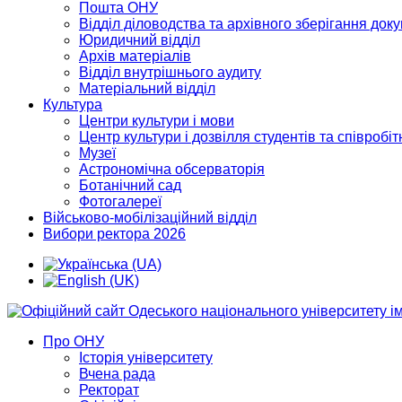
Пошта ОНУ
Відділ діловодства та архівного зберігання док
Юридичний відділ
Архів матеріалів
Відділ внутрішнього аудиту
Матеріальний відділ
Культура
Центри культури і мови
Центр культури і дозвілля студентів та співробіт
Музеї
Астрономічна обсерваторія
Ботанічний сад
Фотогалереї
Військово-мобілізаційний відділ
Вибори ректора 2026
Про ОНУ
Історія університету
Вчена рада
Ректорат