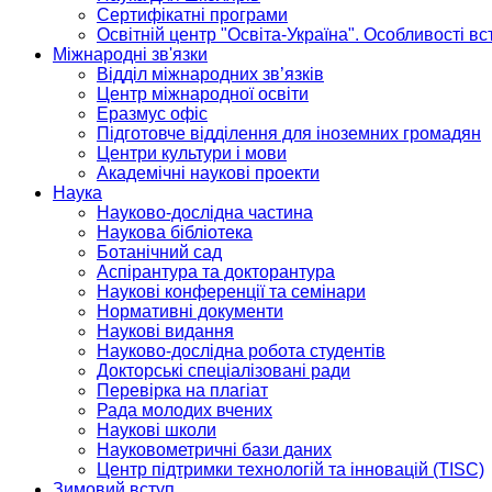
Сертифікатні програми
Освітній центр "Освіта-Україна". Особливості в
Міжнародні зв'язки
Відділ міжнародних зв’язків
Центр міжнародної освіти
Еразмус офіс
Підготовче відділення для іноземних громадян
Центри культури і мови
Академічні наукові проекти
Наука
Науково-дослідна частина
Наукова бібліотека
Ботанічний сад
Аспірантура та докторантура
Наукові конференції та семінари
Нормативні документи
Наукові видання
Науково-дослідна робота студентів
Докторські спеціалізовані ради
Перевірка на плагіат
Рада молодих вчених
Наукові школи
Науковометричні бази даних
Центр підтримки технологій та інновацій (TISC)
Зимовий вступ