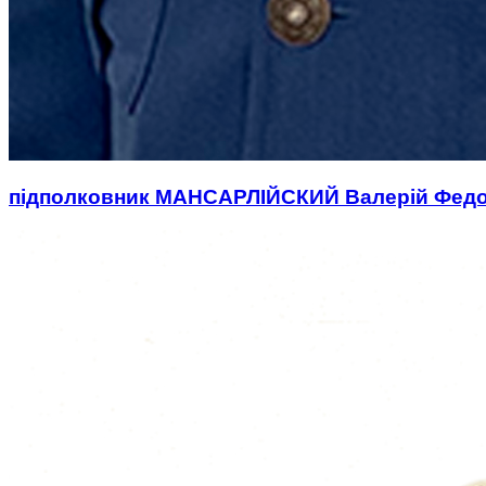
підполковник МАНСАРЛІЙСКИЙ Валерій Фед