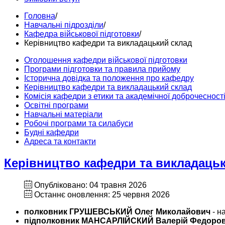
Головна
/
Навчальні підрозділи
/
Кафедра військової підготовки
/
Керівництво кафедри та викладацький склад
Оголошення кафедри військової підготовки
Програми підготовки та правила прийому
Історична довідка та положення про кафедру
Керівництво кафедри та викладацький склад
Комісія кафедри з етики та академічної доброчесност
Освітні програми
Навчальні матеріали
Робочі програми та силабуси
Будні кафедри
Адреса та контакти
Керівництво кафедри та викладаць
Опубліковано: 04 травня 2026
Останнє оновлення: 25 червня 2026
полковник ГРУШЕВСЬКИЙ Олег Миколайович
- н
підполковник МАНСАРЛІЙСКИЙ Валерій Федоро