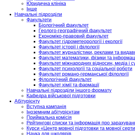
Юридична клініка
Інше
Навчальні підрозділи
Факультети
Біологічний факультет
Геолого-географічний факультет
Економіко-правовий факультет
Факультет гідрометеорології і екології
Факультет історії і філології
Факультет журналістики, реклами та видав
Факультет математики, фізики та інформац
Факультет міжнародних відносин, медіа і с
Факультет психології та соціальної роботи
Факультет романо-германської філології
Філологічний факультет
Факультет хімії та фармації
Навчальні підрозділи іншого формату
Кафедра військової підготовки
Абітурієнту
Вступна кампанія
Іноземним абітурієнтам
Приймальна комісія
Рейтингові списки та інформація про зарахуван
Курси «Центр мовної підготовки та мовної серти
Наука для школярів