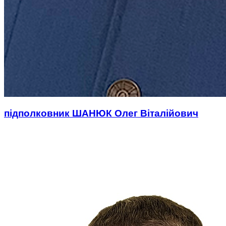
підполковник ШАНЮК Олег Віталійович