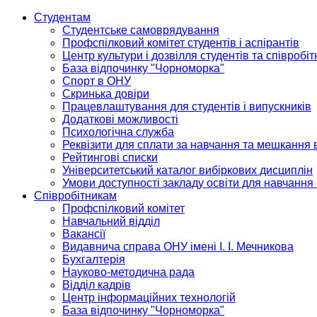
Студентам
Студентське самоврядування
Профспілковий комітет студентів і аспірантів
Центр культури і дозвілля студентів та співробіт
База відпочинку "Чорноморка"
Спорт в ОНУ
Скринька довіри
Працевлаштування для студентів і випускників
Додаткові можливості
Психологічна служба
Реквізити для сплати за навчання та мешкання 
Рейтингові списки
Університетський каталог вибіркових дисциплін
Умови доступності закладу освіти для навчання
Співробітникам
Профспілковий комітет
Навчальний відділ
Вакансії
Видавнича справа ОНУ імені І. І. Мечникова
Бухгалтерія
Науково-методична рада
Відділ кадрів
Центр інформаційних технологій
База відпочинку "Чорноморка"