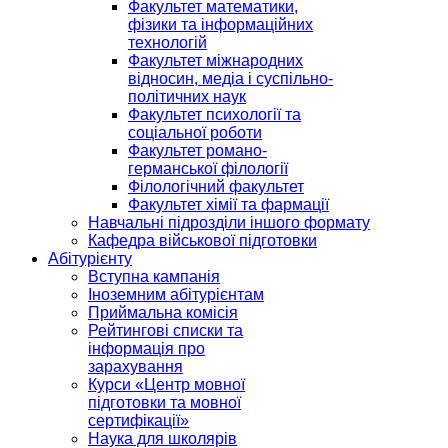
Факультет математики,
фізики та інформаційних
технологій
Факультет міжнародних
відносин, медіа і суспільно-
політичних наук
Факультет психології та
соціальної роботи
Факультет романо-
германської філології
Філологічний факультет
Факультет хімії та фармації
Навчальні підрозділи іншого формату
Кафедра військової підготовки
Абітурієнту
Вступна кампанія
Іноземним абітурієнтам
Приймальна комісія
Рейтингові списки та
інформація про
зарахування
Курси «Центр мовної
підготовки та мовної
сертифікації»
Наука для школярів