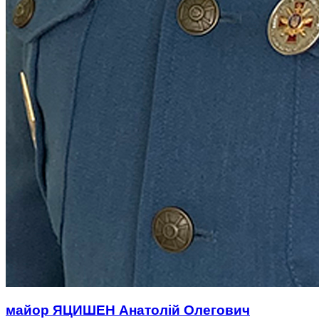
майор ЯЦИШЕН Анатолій Олегович