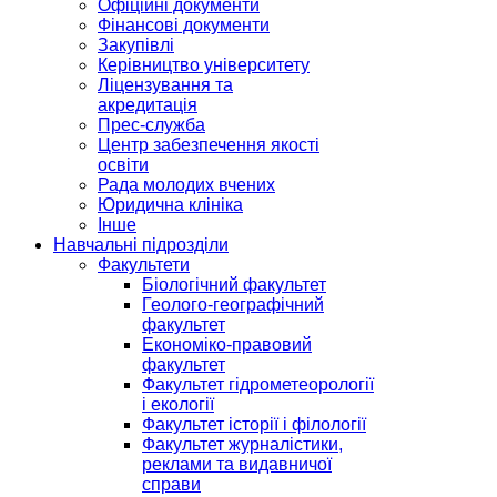
Офіційні документи
Фінансові документи
Закупівлі
Керівництво університету
Ліцензування та
акредитація
Прес-служба
Центр забезпечення якості
освіти
Рада молодих вчених
Юридична клініка
Інше
Навчальні підрозділи
Факультети
Біологічний факультет
Геолого-географічний
факультет
Економіко-правовий
факультет
Факультет гідрометеорології
і екології
Факультет історії і філології
Факультет журналістики,
реклами та видавничої
справи