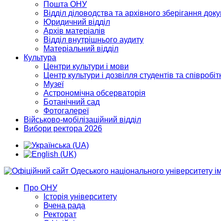
Пошта ОНУ
Відділ діловодства та архівного зберігання док
Юридичний відділ
Архів матеріалів
Відділ внутрішнього аудиту
Матеріальний відділ
Культура
Центри культури і мови
Центр культури і дозвілля студентів та співробіт
Музеї
Астрономічна обсерваторія
Ботанічний сад
Фотогалереї
Військово-мобілізаційний відділ
Вибори ректора 2026
Про ОНУ
Історія університету
Вчена рада
Ректорат