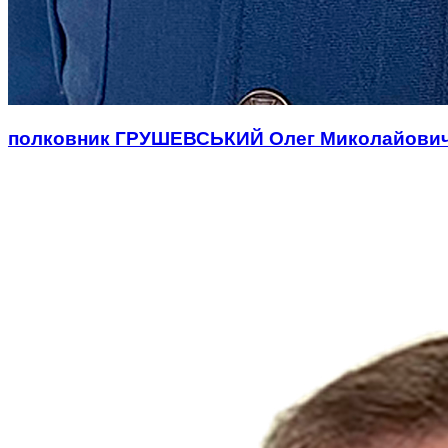
полковник ГРУШЕВСЬКИЙ Олег Миколайови