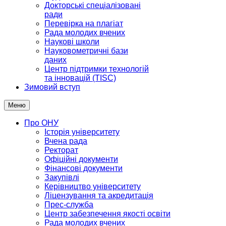
Докторські спеціалізовані
ради
Перевірка на плагіат
Рада молодих вчених
Наукові школи
Науковометричні бази
даних
Центр підтримки технологій
та інновацій (TISC)
Зимовий вступ
Меню
Про ОНУ
Історія університету
Вчена рада
Ректорат
Офіційні документи
Фінансові документи
Закупівлі
Керівництво університету
Ліцензування та акредитація
Прес-служба
Центр забезпечення якості освіти
Рада молодих вчених