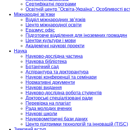
Сертифікатні програми
Освітній центр "Освіта-Україна". Особливості в
Міжнародні зв'язки
Відділ міжнародних зв’язків
Центр міжнародної освіти
Еразмус офіс
Підготовче відділення для іноземних громадян
Центри культури і мови
Академічні наукові проекти
Наука
Науково-дослідна частина
Наукова бібліотека
Ботанічний сад
Аспірантура та докторантура
Наукові конференції та семінари
Нормативні документи
Наукові видання
Науково-дослідна робота студентів
Докторські спеціалізовані ради
Перевірка на плагіат
Рада молодих вчених
Наукові школи
Науковометричні бази даних
Центр підтримки технологій та інновацій (TISC)
Зимовий вступ