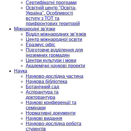
Сертифікатні програми
Освітній центр "Освіта-
Україна". Особливості
вступу з ТОТ та
прифронтових територій
Міжнародні зв'язки
Відділ міжнародних зв’язків
Центр міжнародної освіти
Еразмус офіс
Підготовче відділення для
іноземних громадян
Центри культури і мови
Академічні наукові проекти
Наука
Науково-дослідна частина
Наукова бібліотека
Ботанічний сад
Аспірантура та
докторантура
Наукові конференції та
семінари
Нормативні документи
Наукові видання
Науково-дослідна робота
студентів