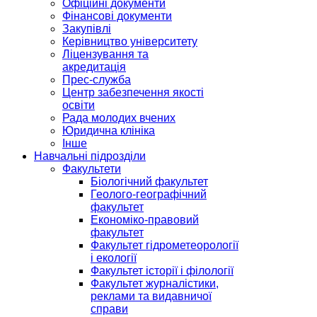
Офіційні документи
Фінансові документи
Закупівлі
Керівництво університету
Ліцензування та
акредитація
Прес-служба
Центр забезпечення якості
освіти
Рада молодих вчених
Юридична клініка
Інше
Навчальні підрозділи
Факультети
Біологічний факультет
Геолого-географічний
факультет
Економіко-правовий
факультет
Факультет гідрометеорології
і екології
Факультет історії і філології
Факультет журналістики,
реклами та видавничої
справи