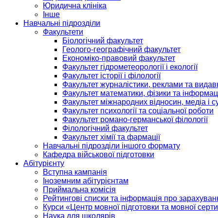
Юридична клініка
Інше
Навчальні підрозділи
Факультети
Біологічний факультет
Геолого-географічний факультет
Економіко-правовий факультет
Факультет гідрометеорології і екології
Факультет історії і філології
Факультет журналістики, реклами та видав
Факультет математики, фізики та інформац
Факультет міжнародних відносин, медіа і с
Факультет психології та соціальної роботи
Факультет романо-германської філології
Філологічний факультет
Факультет хімії та фармації
Навчальні підрозділи іншого формату
Кафедра військової підготовки
Абітурієнту
Вступна кампанія
Іноземним абітурієнтам
Приймальна комісія
Рейтингові списки та інформація про зарахуван
Курси «Центр мовної підготовки та мовної серти
Наука для школярів