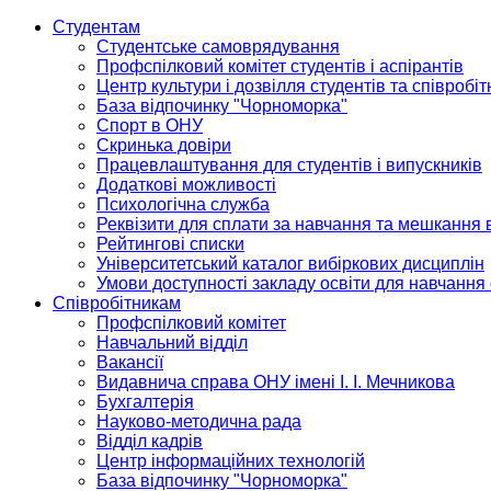
Студентам
Студентське самоврядування
Профспілковий комітет студентів і аспірантів
Центр культури і дозвілля студентів та співробіт
База відпочинку "Чорноморка"
Спорт в ОНУ
Скринька довіри
Працевлаштування для студентів і випускників
Додаткові можливості
Психологічна служба
Реквізити для сплати за навчання та мешкання 
Рейтингові списки
Університетський каталог вибіркових дисциплін
Умови доступності закладу освіти для навчання
Співробітникам
Профспілковий комітет
Навчальний відділ
Вакансії
Видавнича справа ОНУ імені І. І. Мечникова
Бухгалтерія
Науково-методична рада
Відділ кадрів
Центр інформаційних технологій
База відпочинку "Чорноморка"