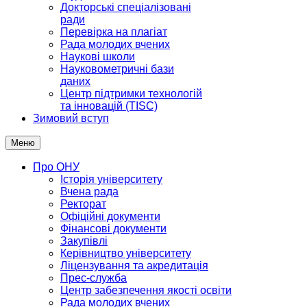
Докторські спеціалізовані
ради
Перевірка на плагіат
Рада молодих вчених
Наукові школи
Науковометричні бази
даних
Центр підтримки технологій
та інновацій (TISC)
Зимовий вступ
Меню
Про ОНУ
Історія університету
Вчена рада
Ректорат
Офіційні документи
Фінансові документи
Закупівлі
Керівництво університету
Ліцензування та акредитація
Прес-служба
Центр забезпечення якості освіти
Рада молодих вчених