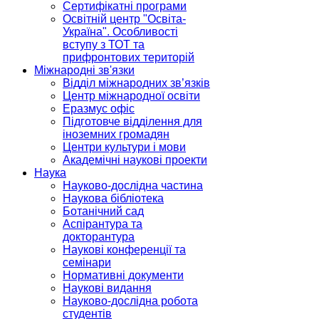
Сертифікатні програми
Освітній центр "Освіта-
Україна". Особливості
вступу з ТОТ та
прифронтових територій
Міжнародні зв'язки
Відділ міжнародних зв’язків
Центр міжнародної освіти
Еразмус офіс
Підготовче відділення для
іноземних громадян
Центри культури і мови
Академічні наукові проекти
Наука
Науково-дослідна частина
Наукова бібліотека
Ботанічний сад
Аспірантура та
докторантура
Наукові конференції та
семінари
Нормативні документи
Наукові видання
Науково-дослідна робота
студентів