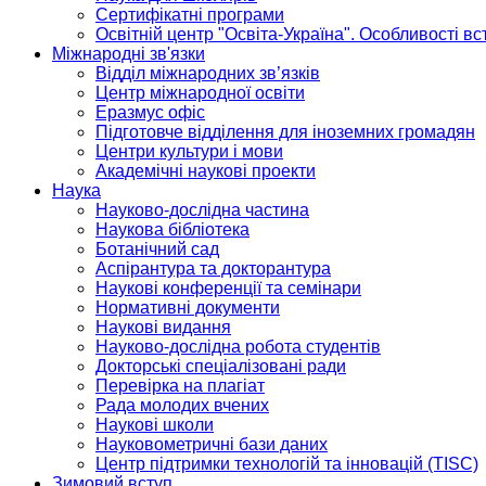
Сертифікатні програми
Освітній центр "Освіта-Україна". Особливості в
Міжнародні зв'язки
Відділ міжнародних зв’язків
Центр міжнародної освіти
Еразмус офіс
Підготовче відділення для іноземних громадян
Центри культури і мови
Академічні наукові проекти
Наука
Науково-дослідна частина
Наукова бібліотека
Ботанічний сад
Аспірантура та докторантура
Наукові конференції та семінари
Нормативні документи
Наукові видання
Науково-дослідна робота студентів
Докторські спеціалізовані ради
Перевірка на плагіат
Рада молодих вчених
Наукові школи
Науковометричні бази даних
Центр підтримки технологій та інновацій (TISC)
Зимовий вступ