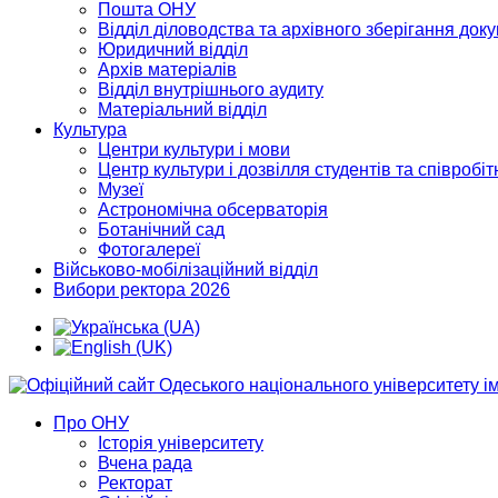
Пошта ОНУ
Відділ діловодства та архівного зберігання док
Юридичний відділ
Архів матеріалів
Відділ внутрішнього аудиту
Матеріальний відділ
Культура
Центри культури і мови
Центр культури і дозвілля студентів та співробіт
Музеї
Астрономічна обсерваторія
Ботанічний сад
Фотогалереї
Військово-мобілізаційний відділ
Вибори ректора 2026
Про ОНУ
Історія університету
Вчена рада
Ректорат