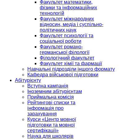
Факультет математики,
фізики та інформаційних
технологій
Факультет міжнародних
відносин, медіа і суспільно-
політичних наук
Факультет психології та
соціальної роботи
Факультет романо-
германської філології
Філологічний факультет
Факультет хімії та фармації
Навчальні підрозділи іншого формату
Кафедра військової підготовки
Абітурієнту
Вступна кампанія
Іноземним абітурієнтам
Приймальна комісія
Рейтингові списки та
інформація про
зарахування
Курси «Центр мовної
підготовки та мовної
сертифікації»
Наука для школярів