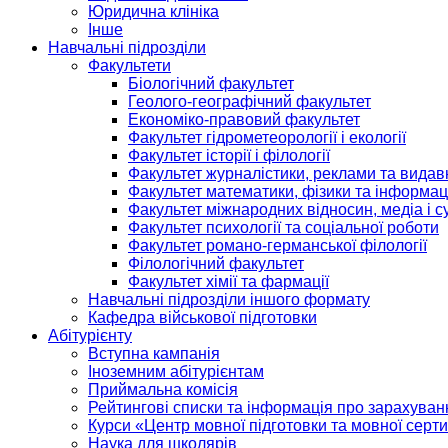
Юридична клініка
Інше
Навчальні підрозділи
Факультети
Біологічний факультет
Геолого-географічний факультет
Економіко-правовий факультет
Факультет гідрометеорології і екології
Факультет історії і філології
Факультет журналістики, реклами та видав
Факультет математики, фізики та інформац
Факультет міжнародних відносин, медіа і с
Факультет психології та соціальної роботи
Факультет романо-германської філології
Філологічний факультет
Факультет хімії та фармації
Навчальні підрозділи іншого формату
Кафедра військової підготовки
Абітурієнту
Вступна кампанія
Іноземним абітурієнтам
Приймальна комісія
Рейтингові списки та інформація про зарахуван
Курси «Центр мовної підготовки та мовної серти
Наука для школярів