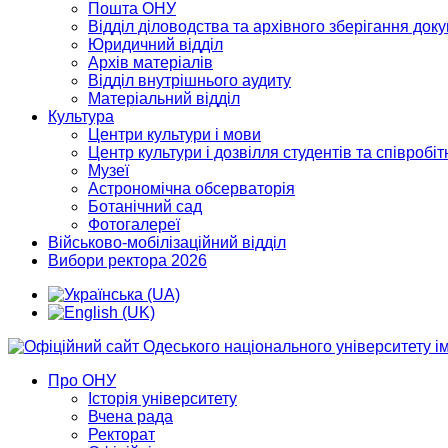
Пошта ОНУ
Відділ діловодства та архівного зберігання док
Юридичний відділ
Архів матеріалів
Відділ внутрішнього аудиту
Матеріальний відділ
Культура
Центри культури і мови
Центр культури і дозвілля студентів та співробіт
Музеї
Астрономічна обсерваторія
Ботанічний сад
Фотогалереї
Військово-мобілізаційний відділ
Вибори ректора 2026
Про ОНУ
Історія університету
Вчена рада
Ректорат