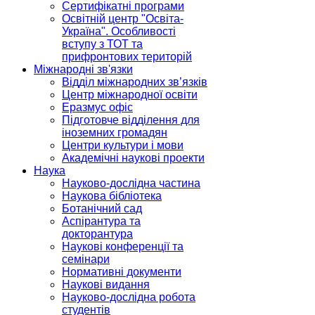
Сертифікатні програми
Освітній центр "Освіта-
Україна". Особливості
вступу з ТОТ та
прифронтових територій
Міжнародні зв'язки
Відділ міжнародних зв’язків
Центр міжнародної освіти
Еразмус офіс
Підготовче відділення для
іноземних громадян
Центри культури і мови
Академічні наукові проекти
Наука
Науково-дослідна частина
Наукова бібліотека
Ботанічний сад
Аспірантура та
докторантура
Наукові конференції та
семінари
Нормативні документи
Наукові видання
Науково-дослідна робота
студентів