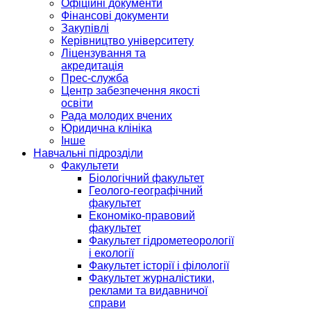
Офіційні документи
Фінансові документи
Закупівлі
Керівництво університету
Ліцензування та
акредитація
Прес-служба
Центр забезпечення якості
освіти
Рада молодих вчених
Юридична клініка
Інше
Навчальні підрозділи
Факультети
Біологічний факультет
Геолого-географічний
факультет
Економіко-правовий
факультет
Факультет гідрометеорології
і екології
Факультет історії і філології
Факультет журналістики,
реклами та видавничої
справи