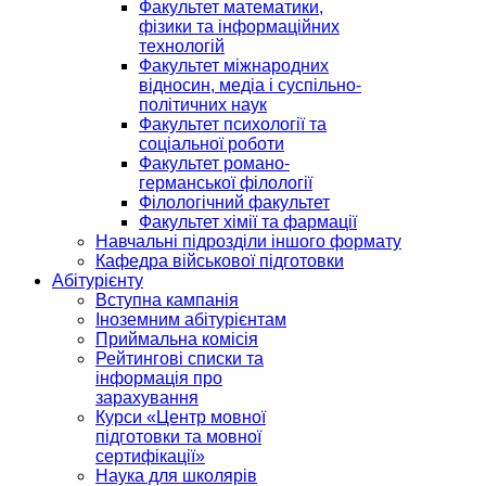
Факультет математики,
фізики та інформаційних
технологій
Факультет міжнародних
відносин, медіа і суспільно-
політичних наук
Факультет психології та
соціальної роботи
Факультет романо-
германської філології
Філологічний факультет
Факультет хімії та фармації
Навчальні підрозділи іншого формату
Кафедра військової підготовки
Абітурієнту
Вступна кампанія
Іноземним абітурієнтам
Приймальна комісія
Рейтингові списки та
інформація про
зарахування
Курси «Центр мовної
підготовки та мовної
сертифікації»
Наука для школярів