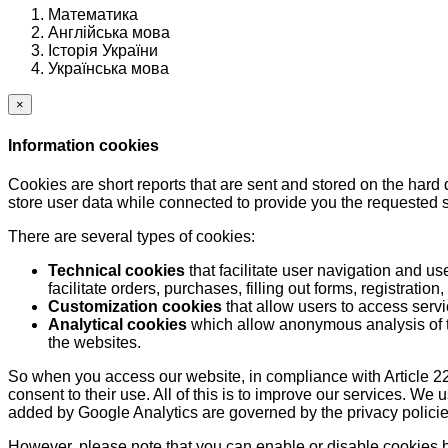
Математика
Англійська мова
Історія України
Українська мова
×
Information cookies
Cookies are short reports that are sent and stored on the hard
store user data while connected to provide you the requested
There are several types of cookies:
Technical cookies
that facilitate user navigation and us
facilitate orders, purchases, filling out forms, registration, 
Customization cookies
that allow users to access servi
Analytical cookies
which allow anonymous analysis of th
the websites.
So when you access our website, in compliance with Article 22
consent to their use. All of this is to improve our services. We
added by Google Analytics are governed by the privacy policie
However, please note that you can enable or disable cookies by