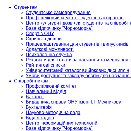
Студентам
Студентське самоврядування
Профспілковий комітет студентів і аспірантів
Центр культури і дозвілля студентів та співробіт
База відпочинку "Чорноморка"
Спорт в ОНУ
Скринька довіри
Працевлаштування для студентів і випускників
Додаткові можливості
Психологічна служба
Реквізити для сплати за навчання та мешкання 
Рейтингові списки
Університетський каталог вибіркових дисциплін
Умови доступності закладу освіти для навчання
Співробітникам
Профспілковий комітет
Навчальний відділ
Вакансії
Видавнича справа ОНУ імені І. І. Мечникова
Бухгалтерія
Науково-методична рада
Відділ кадрів
Центр інформаційних технологій
База відпочинку "Чорноморка"