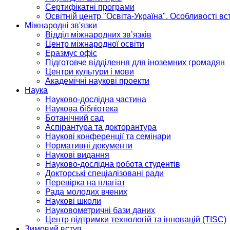
Сертифікатні програми
Освітній центр "Освіта-Україна". Особливості в
Міжнародні зв'язки
Відділ міжнародних зв’язків
Центр міжнародної освіти
Еразмус офіс
Підготовче відділення для іноземних громадян
Центри культури і мови
Академічні наукові проекти
Наука
Науково-дослідна частина
Наукова бібліотека
Ботанічний сад
Аспірантура та докторантура
Наукові конференції та семінари
Нормативні документи
Наукові видання
Науково-дослідна робота студентів
Докторські спеціалізовані ради
Перевірка на плагіат
Рада молодих вчених
Наукові школи
Науковометричні бази даних
Центр підтримки технологій та інновацій (TISC)
Зимовий вступ