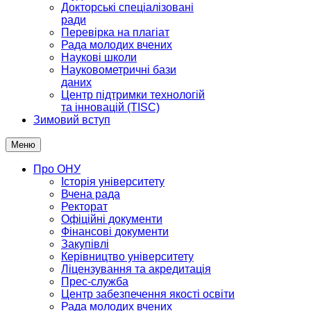
Докторські спеціалізовані
ради
Перевірка на плагіат
Рада молодих вчених
Наукові школи
Науковометричні бази
даних
Центр підтримки технологій
та інновацій (TISC)
Зимовий вступ
Меню
Про ОНУ
Історія університету
Вчена рада
Ректорат
Офіційні документи
Фінансові документи
Закупівлі
Керівництво університету
Ліцензування та акредитація
Прес-служба
Центр забезпечення якості освіти
Рада молодих вчених