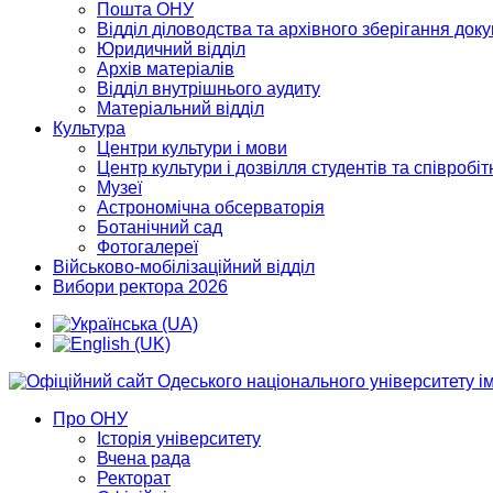
Пошта ОНУ
Відділ діловодства та архівного зберігання док
Юридичний відділ
Архів матеріалів
Відділ внутрішнього аудиту
Матеріальний відділ
Культура
Центри культури і мови
Центр культури і дозвілля студентів та співробіт
Музеї
Астрономічна обсерваторія
Ботанічний сад
Фотогалереї
Військово-мобілізаційний відділ
Вибори ректора 2026
Про ОНУ
Історія університету
Вчена рада
Ректорат