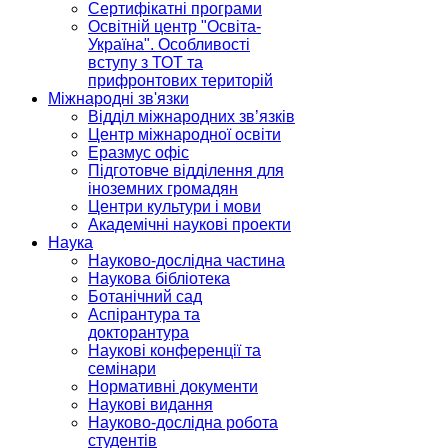
Сертифікатні програми
Освітній центр "Освіта-
Україна". Особливості
вступу з ТОТ та
прифронтових територій
Міжнародні зв'язки
Відділ міжнародних зв’язків
Центр міжнародної освіти
Еразмус офіс
Підготовче відділення для
іноземних громадян
Центри культури і мови
Академічні наукові проекти
Наука
Науково-дослідна частина
Наукова бібліотека
Ботанічний сад
Аспірантура та
докторантура
Наукові конференції та
семінари
Нормативні документи
Наукові видання
Науково-дослідна робота
студентів