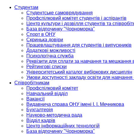
Студентам
Студентське самоврядування
Профспілковий комітет студентів і аспірантів
Центр культури і дозвілля студентів та співробіт
База відпочинку "Чорноморка"
Спорт в ОНУ
Скринька довіри
Працевлаштування для студентів і випускників
Додаткові можливості
Психологічна служба
Реквізити для сплати за навчання та мешкання 
Рейтингові списки
Університетський каталог вибіркових дисциплін
Умови доступності закладу освіти для навчання
Співробітникам
Профспілковий комітет
Навчальний відділ
Вакансії
Видавнича справа ОНУ імені І. І. Мечникова
Бухгалтерія
Науково-методична рада
Відділ кадрів
Центр інформаційних технологій
База відпочинку "Чорноморка"