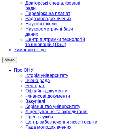
Докторські спеціалізовані
ради
Перевірка на плагіат
Рада молодих вчених
Наукові школи
Науковометричні бази
даних
Центр підтримки технологій
та інновацій (TISC)
Зимовий вступ
Меню
Про ОНУ
Історія університету
Вчена рада
Ректорат
Офіційні документи
Фінансові документи
Закупівлі
Керівництво університету
Ліцензування та акредитація
Прес-служба
Центр забезпечення якості освіти
Рада молодих вчених