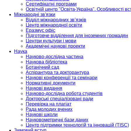
Сертифікатні програми
Освітній центр "Освіта-Україна". Особливості в
Міжнародні зв'язки
Відділ міжнародних зв’язків
Центр міжнародної освіти
Еразмус офіс
Підготовче відділення для іноземних громадян
Центри культури і мови
Академічні наукові проекти
Наука
Науково-дослідна частина
Наукова бібліотека
Ботанічний сад
Аспірантура та докторантура
Наукові конференції та семінари
Нормативні документи
Наукові видання
Науково-дослідна робота студентів
Докторські спеціалізовані ради
Перевірка на плагіат
Рада молодих вчених
Наукові школи
Науковометричні бази даних
Центр підтримки технологій та інновацій (TISC)
Зимовий вступ