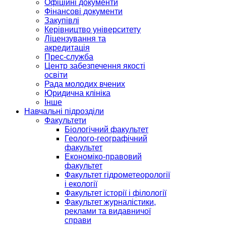
Офіційні документи
Фінансові документи
Закупівлі
Керівництво університету
Ліцензування та
акредитація
Прес-служба
Центр забезпечення якості
освіти
Рада молодих вчених
Юридична клініка
Інше
Навчальні підрозділи
Факультети
Біологічний факультет
Геолого-географічний
факультет
Економіко-правовий
факультет
Факультет гідрометеорології
і екології
Факультет історії і філології
Факультет журналістики,
реклами та видавничої
справи