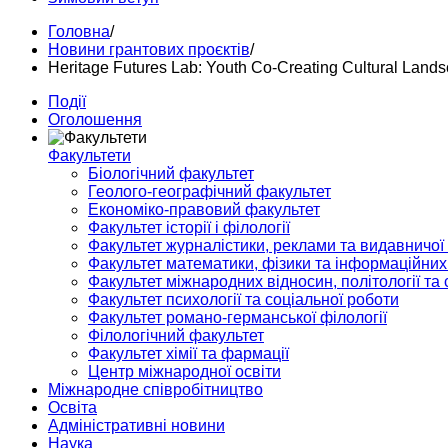
Головна
/
Новини грантових проєктів
/
Heritage Futures Lab: Youth Co-Creating Cultural Land
Події
Оголошення
Факультети
Біологічний факультет
Геолого-географічний факультет
Економіко-правовий факультет
Факультет історії і філології
Факультет журналістики, реклами та видавничої
Факультет математики, фізики та інформаційних
Факультет міжнародних відносин, політології та с
Факультет психології та соціальної роботи
Факультет романо-германської філології
Філологічний факультет
Факультет хімії та фармації
Центр міжнародної освіти
Міжнародне співробітництво
Освіта
Адміністративні новини
Наука