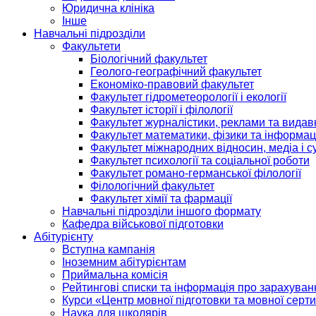
Юридична клініка
Інше
Навчальні підрозділи
Факультети
Біологічний факультет
Геолого-географічний факультет
Економіко-правовий факультет
Факультет гідрометеорології і екології
Факультет історії і філології
Факультет журналістики, реклами та видав
Факультет математики, фізики та інформац
Факультет міжнародних відносин, медіа і с
Факультет психології та соціальної роботи
Факультет романо-германської філології
Філологічний факультет
Факультет хімії та фармації
Навчальні підрозділи іншого формату
Кафедра військової підготовки
Абітурієнту
Вступна кампанія
Іноземним абітурієнтам
Приймальна комісія
Рейтингові списки та інформація про зарахуван
Курси «Центр мовної підготовки та мовної серти
Наука для школярів