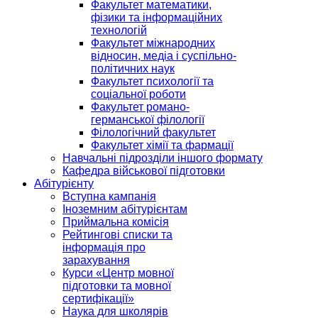
Факультет математики,
фізики та інформаційних
технологій
Факультет міжнародних
відносин, медіа і суспільно-
політичних наук
Факультет психології та
соціальної роботи
Факультет романо-
германської філології
Філологічний факультет
Факультет хімії та фармації
Навчальні підрозділи іншого формату
Кафедра військової підготовки
Абітурієнту
Вступна кампанія
Іноземним абітурієнтам
Приймальна комісія
Рейтингові списки та
інформація про
зарахування
Курси «Центр мовної
підготовки та мовної
сертифікації»
Наука для школярів